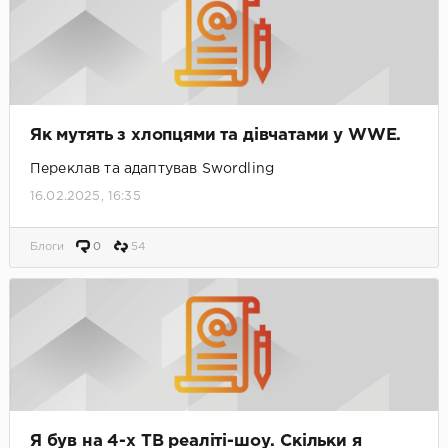
Як мутять з хлопцями та дівчатами у WWE.
Переклав та адаптував Swordling
16.02.2025, 16:35
Блоги
0
54
Я був на 4-x ТВ реаліті-шоу. Скільки я