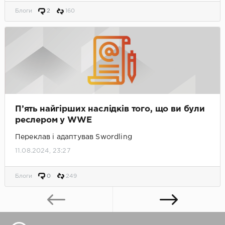
Блоги
2
160
П’ять найгірших наслідків того, що ви були
реслером у WWE
Переклав і адаптував Swordling
11.08.2024, 23:27
Блоги
0
249