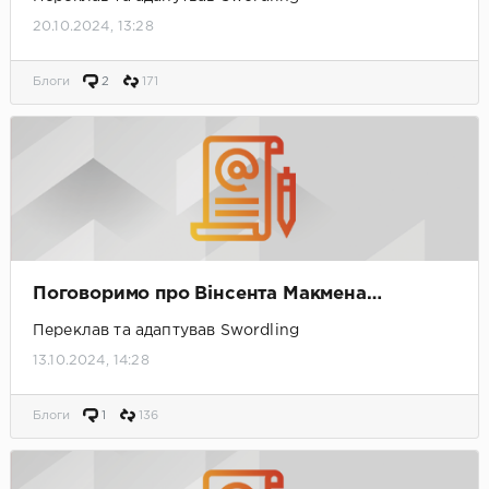
20.10.2024, 13:28
Блоги
2
171
Поговоримо про Вінсента Макмена…
Переклав та адаптував Swordling
13.10.2024, 14:28
Блоги
1
136