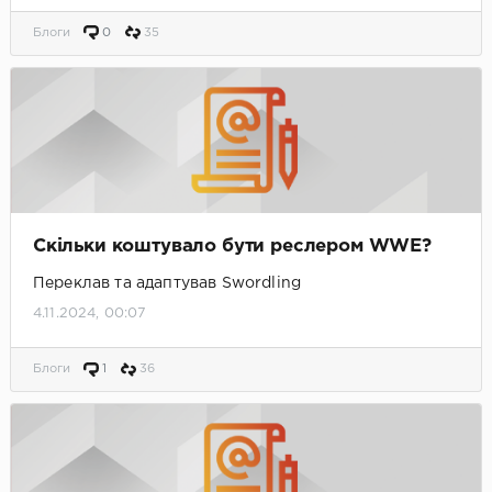
Блоги
0
35
Скільки коштувало бути реслером WWE?
Переклав та адаптував Swordling
4.11.2024, 00:07
Блоги
1
36