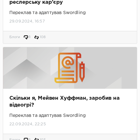
реслерську кар’єру
Переклав та адаптував Swordling
29.09.2024, 16:57
Блоги
1
108
Скільки я, Мейвен Хуффман, заробив на
відеогрі?
Переклав та адаптував Swordling
22.09.2024, 22:25
Блоги
1
103