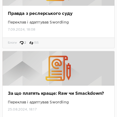
Правда з реслерського суду
Переклав і адаптував Swordling
7.09.2024, 18:08
Блоги
2
155
За що платять краще: Raw чи Smackdown?
Переклав і адаптував Swordling
25.08.2024, 18:17