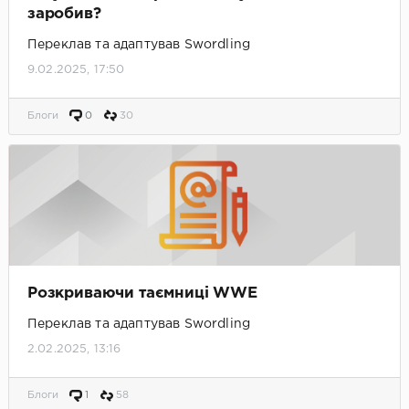
заробив?
Переклав та адаптував Swordling
9.02.2025, 17:50
Блоги
0
30
Розкриваючи таємниці WWE
Переклав та адаптував Swordling
2.02.2025, 13:16
Блоги
1
58