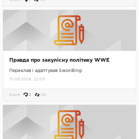
Правда про закулісну політику WWE
Переклав і адаптував Swordling
15.09.2024, 22:05
Блоги
2
146