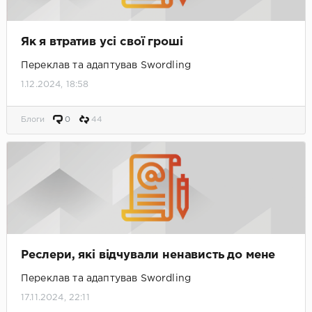
Як я втратив усі свої гроші
Переклав та адаптував Swordling
1.12.2024, 18:58
Блоги
0
44
Реслери, які відчували ненависть до мене
Переклав та адаптував Swordling
17.11.2024, 22:11