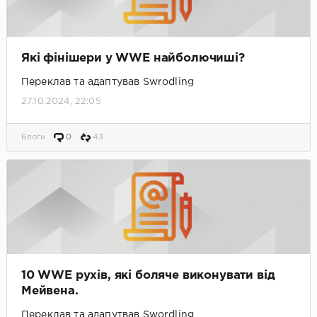
Які фінішери у WWE найболючиші?
Переклав та адаптував Swrodling
27.10.2024, 22:05
Блоги
0
43
10 WWE рухів, які боляче виконувати від
Мейвена.
Переклав та адапутвав Swordling