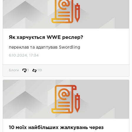
Як харчується WWE реслер?
переклав та адаптував Swordling
6.10.2024, 17:34
Блоги
1
119
10 моїх найбільших жалкувань через