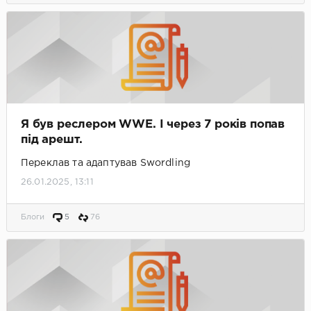
Я був реслером WWE. І через 7 років попав
під арешт.
Переклав та адаптував Swordling
26.01.2025, 13:11
Блоги
5
76