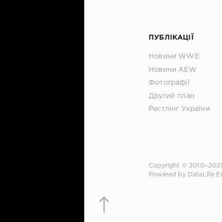
ПУБЛІКАЦІЇ
Новини WWE
Новини AEW
Фотографії
Другий план
Рестлінг України
Copyright © 2010–202
Powered by DataLife E