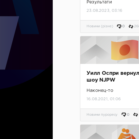
Результати
23.08.2023, 03:16
Новини (різне)
0
26
Уилл Оспри вернул
шоу NJPW
Наконец-то
16.08.2021, 01:06
Новини пуроресу
0