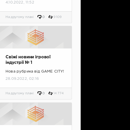
4.10.2022, 11:52
На другому плані
0
9 109
Свіжі новини ігрової
індустрії № 1
Нова рубрика від GAME CITY!
28.09.2022, 02:16
На другому плані
0
14 774