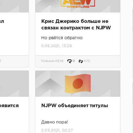
ил
Крис Джерико больше не
связан контрактом с NJPW
Но рвётся обратно
5.06.2021, 13:28
2
Новини AEW
0
470
оявится
NJPW объединяет титулы
Давно пора!
2.03.2021, 02:27