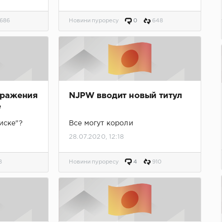
686
Новини пуроресу
0
648
бражения
NJPW вводит новый титул
e
иске"?
Все могут короли
28.07.2020, 12:18
8
Новини пуроресу
4
910