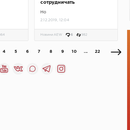
сотрудничать
Но
2.12.2019, 12:04
864
Новини AEW
6
982
4
5
6
7
8
9
10
...
22