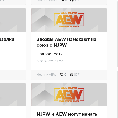
азалки
Звезды AEW намекают на
союз с NJPW
Подробности
6.01.2020, 11:04
Новини AEW
0
877
NJPW и AEW могут начать