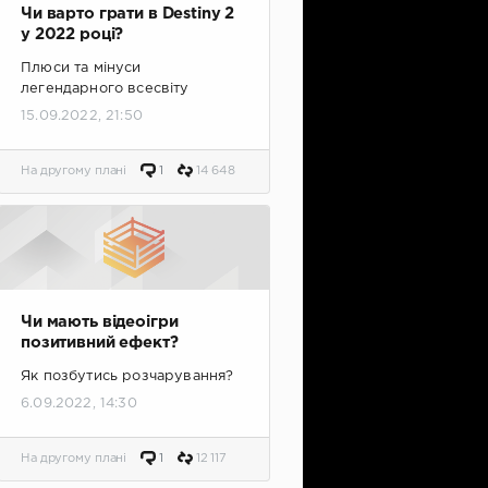
Чи варто грати в Destiny 2
у 2022 році?
Плюси та мінуси
легендарного всесвіту
15.09.2022, 21:50
На другому плані
1
14 648
Чи мають відеоігри
позитивний ефект?
Як позбутись розчарування?
6.09.2022, 14:30
На другому плані
1
12 117