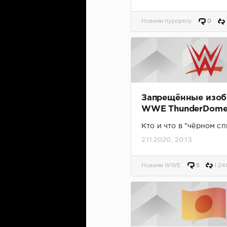
Новини пуроресу
0
Запрещённые изо
WWE ThunderDom
Кто и что в "чёрном сп
2.11.2020, 20:13
Новини WWE
5
1 24