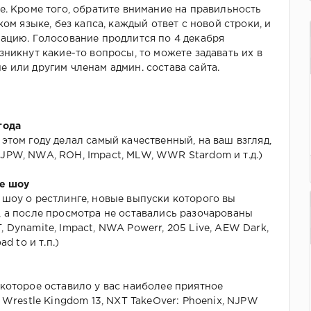
е. Кроме того, обратите внимание на правильность
ком языке, без капса, каждый ответ с новой строки, и
ацию. Голосование продлится по 4 декабря
зникнут какие-то вопросы, то можете задавать их в
 или другим членам админ. состава сайта.
года
этом году делал самый качественный, на ваш взгляд,
JPW, NWA, ROH, Impact, MLW, WWR Stardom и т.д.)
be шоу
шоу о рестлинге, новые выпуски которого вы
 а после просмотра не оставались разочарованы
 Dynamite, Impact, NWA Powerr, 205 Live, AEW Dark,
d to и т.п.)
которое оставило у вас наиболее приятное
 Wrestle Kingdom 13, NXT TakeOver: Phoenix, NJPW