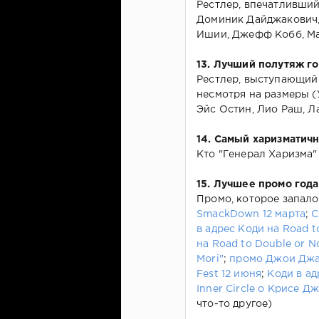
Рестлер, впечатливши
Доминик Дайджакович, 
Ишии, Джефф Кобб, Май
13. Лучший полутяж г
Рестлер, выступающий
несмотря на размеры (
Эйс Остин, Лио Раш, Ла
14. Самый харизматич
Кто "Генерал Харизма"
15. Лучшее промо года
Промо, которое запало
SmackDown 12 марта
;
С
в адрес Коди на Road t
на Road to Double or N
Mori"
;
промо Джои Джан
Fest 12 июня
;
Коди в а
Inner Circle о Крисе 
что-то другое)