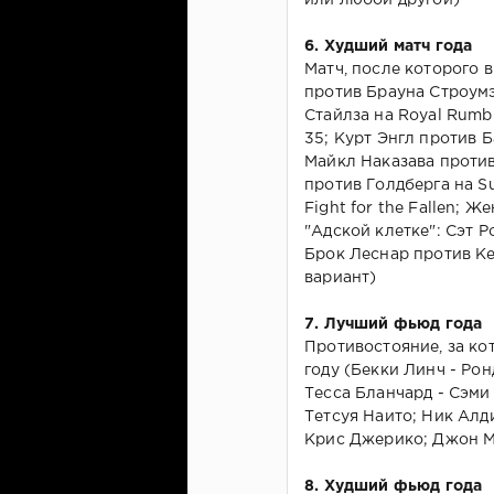
6. Худший матч года
Матч, после которого 
против Брауна Строум
Стайлза на Royal Rumb
35; Курт Энгл против 
Майкл Наказава проти
против Голдберга на 
Fight for the Fallen; 
"Адской клетке": Сэт Ро
Брок Леснар против Ке
вариант)
7. Лучший фьюд года
Противостояние, за ко
году (Бекки Линч - Рон
Тесса Бланчард - Сэми
Тетсуя Наито; Ник Алд
Крис Джерико; Джон М
8. Худший фьюд года