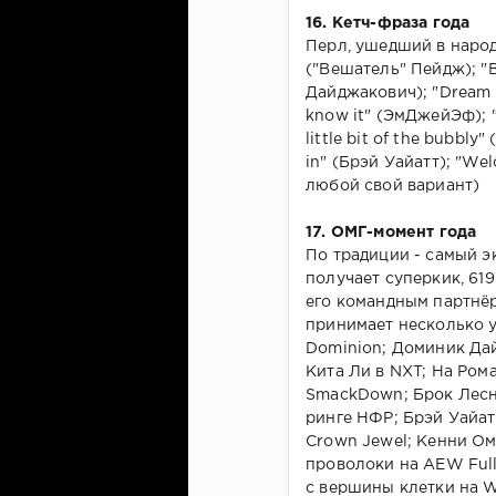
16. Кетч-фраза года
Перл, ушедший в народ 
("Вешатель" Пейдж); "B
Дайджакович); "Dream o
know it" (ЭмДжейЭф); "T
little bit of the bubbl
in" (Брэй Уайатт); "W
любой свой вариант)
17. ОМГ-момент года
По традиции - самый 
получает суперкик, 619
его командным партнё
принимает несколько 
Dominion; Доминик Да
Кита Ли в NXT; На Ром
SmackDown; Брок Лесн
ринге НФР; Брэй Уайат
Crown Jewel; Кенни Ом
проволоки на AEW Full
с вершины клетки на W