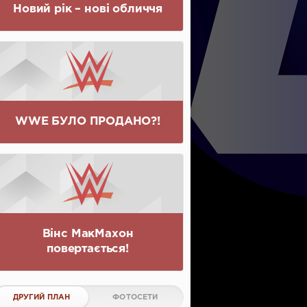
Новий рік – нові обличчя
WWE БУЛО ПРОДАНО?!
Вінс МакМахон
повертається!
ДРУГИЙ ПЛАН
ФОТОСЕТИ