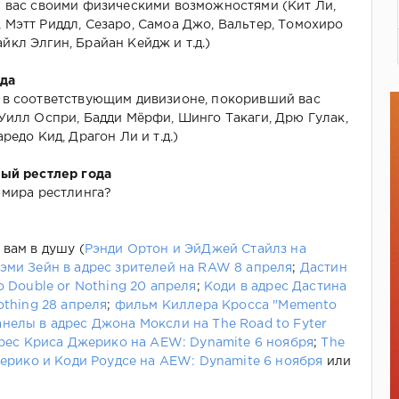
й вас своими физическими возможностями (Кит Ли,
Мэтт Риддл, Сезаро, Самоа Джо, Вальтер, Томохиро
кл Элгин, Брайан Кейдж и т.д.)
ода
 в соответствующим дивизионе, покоривший вас
Уилл Оспри, Бадди Мёрфи, Шинго Такаги, Дрю Гулак,
редо Кид, Драгон Ли и т.д.)
ный рестлер года
 мира рестлинга?
 вам в душу (
Рэнди Ортон и ЭйДжей Стайлз на
эми Зейн в адрес зрителей на RAW 8 апреля
;
Дастин
o Double or Nothing 20 апреля
;
Коди в адрес Дастина
othing 28 апреля
;
фильм Киллера Кросса "Memento
елы в адрес Джона Моксли на The Road to Fyter
дрес Криса Джерико на AEW: Dynamite 6 ноября
;
The
Джерико и Коди Роудсе на AEW: Dynamite 6 ноября
или