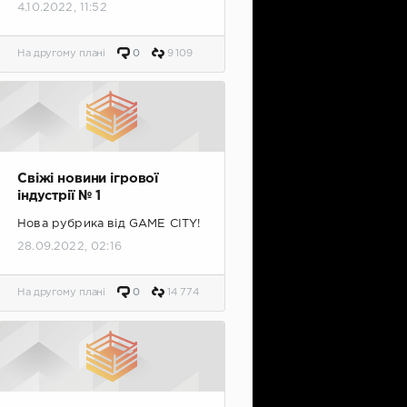
4.10.2022, 11:52
На другому плані
0
9 109
Свіжі новини ігрової
індустрії № 1
Нова рубрика від GAME CITY!
28.09.2022, 02:16
На другому плані
0
14 774