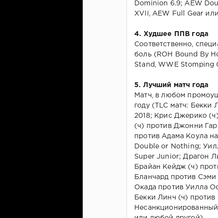
Dominion 6.9; AEW Doub
XVII, AEW Full Gear и
4. Худшее ППВ года
Соответственно, спец
боль (ROH Bound By Hon
Stand, WWE Stomping G
5. Лучший матч года
Матч, в любом промоуш
году (TLC матч: Бекки
2018; Крис Джерико (ч
(ч) против Джонни Гар
против Адама Коула на
Double or Nothing; Уи
Super Junior; Драгон 
Брайан Кейдж (ч) проти
Бланчард против Сэми 
Окада против Уилла Ос
Бекки Линч (ч) против С
Несанкционированный 
или любой другой)