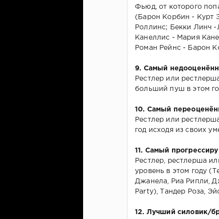
Фьюд, от которого поп
(Барон Корбин - Курт 
Роллинс; Бекки Линч -
Канеллис - Мария Кане
Роман Рейнс - Барон К
9. Самый недооценённ
Рестлер или рестлерш
больший пуш в этом го
10. Самый переоценён
Рестлер или рестлерша
год исходя из своих у
11. Самый прогрессир
Рестлер, рестлерша и
уровень в этом году (
Джанела, Риа Рипли, Д
Party), Тандер Роза, Э
12. Лучший силовик/б