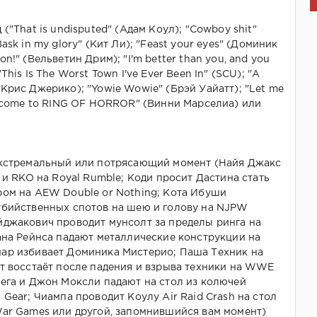
("That is undisputed" (Адам Коул); "Cowboy shit"
ask in my glory" (Кит Ли); "Feast your eyes" (Доминик
n!" (Вельветин Дрим); "I'm better than you, and you
his Is The Worst Town I've Ever Been In" (SCU); "A
y" (Крис Джерико); "Yowie Wowie" (Брэй Уайатт); "Let me
elcome to RING OF HORROR" (Винни Марселиа) или
экстремальный или потрясающий момент (Найя Джакс
 и RKO на Royal Rumble; Коди просит Дастина стать
ром на AEW Double or Nothing; Кота Ибуши
убийственных спотов на шею и голову на NJPW
йджакович проводит мунсолт за пределы ринга на
ана Рейнса падают металлические конструкции на
ар избивает Доминика Мистерио; Паша Техник на
т восстаёт после падения и взрыва техники на WWE
ега и Джон Моксли падают на стол из колючей
 Gear; Чиампа проводит Коулу Air Raid Crash на стол
ar Games или другой, запомнившийся вам момент)