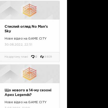
Стислий огляд No Man's
Sky
Нове відео на GAME CITY
30.08.2022, 22:51
На другому плані
0
8 809
Що нового в 14-му сезоні
Apex Legends?
Нове відео на GAME CITY