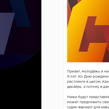
Привет, молодёжь и на
9 лет. Ко Дню рождени
рестлинге в целом. Ка
декабрь, а потому в да
Ниже будут представле
может предложить сво
(один вариант для каж