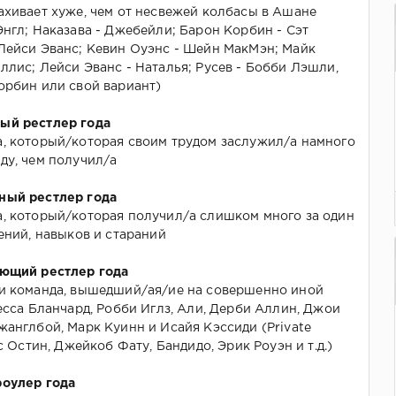
ахивает хуже, чем от несвежей колбасы в Ашане
Энгл; Наказава - Джебейли; Барон Корбин - Сэт
Лейси Эванс; Кевин Оуэнс - Шейн МакМэн; Майк
ллис; Лейси Эванс - Наталья; Русев - Бобби Лэшли,
орбин или свой вариант)
ый рестлер года
а, который/которая своим трудом заслужил/а намного
ду, чем получил/а
ный рестлер года
, который/которая получил/а слишком много за один
мений, навыков и стараний
ующий рестлер года
ли команда, вышедший/ая/ие на совершенно иной
Тесса Бланчард, Робби Иглз, Али, Дерби Аллин, Джои
жанглбой, Марк Куинн и Исайя Кэссиди (Private
йс Остин, Джейкоб Фату, Бандидо, Эрик Роуэн и т.д.)
роулер года