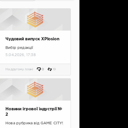
Чудовий випуск XPlosion
Вибір редакції
5.04.2026, 17:38
На другому плані
0
19
Новини ігрової індустрії №
2
Нова рубрика від GAME CITY!