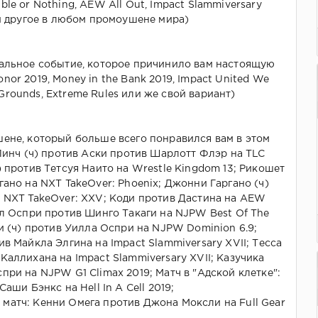
le or Nothing, AEW All Out, Impact Slammiversary
ли другое в любом промоушене мира)
иальное событие, которое причинило вам настоящую
or 2019, Money in the Bank 2019, Impact United We
rounds, Extreme Rules или же свой вариант)
ене, который больше всего понравился вам в этом
 Линч (ч) против Аски против Шарлотт Флэр на TLC
) против Тетсуя Наито на Wrestle Kingdom 13; Рикошет
гано на NXT TakeOver: Phoenix; Джонни Гаргано (ч)
 NXT TakeOver: XXV; Коди против Дастина на AEW
лл Оспри против Шинго Такаги на NJPW Best Of The
Ли (ч) против Уилла Оспри на NJPW Dominion 6.9;
в Майкла Элгина на Impact Slammiversary XVII; Тесса
Каллихана на Impact Slammiversary XVII; Казучика
при на NJPW G1 Climax 2019; Матч в "Адской клетке":
аши Бэнкс на Hell In A Cell 2019;
матч: Кенни Омега против Джона Моксли на Full Gear