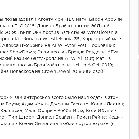
вы позавидовали Агенту Кей (TLC матч: Барон Корбин
эна на TLC 2018; Дэниэл Брайан против ЭйДжей
le 2019; Трипл Эйч против Батисты на WrestleMania
Барона Корбина на WrestleMania 35; Хардкорный матч:
в Алекса Джебейли на AEW Fyter Fest; Гробовщик
Super ShowDown; Элли против Бренди Роудс на AEW
Женский казино баттл-роял на AEW All Out; Матч в
ллинс против Брэя Уайатта на Hell In A Cell 2019;
йна Веласкеса на Crown Jewel 2019 или свой
торым вам интереснее всего было наблюдать в этом
да Роузи; Адам Коул - Джонни Гаргано; Коди - Дастин;
 Каллихан; Уилл Оспри - Робби Иглз; Кота Ибуши -
ис - Тим Шторм; Дэниэл Брайан - Роман Рейнс; Коди -
оксли - Кенни Омега или любой другой вариант)