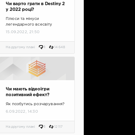
Чи варто грати в Destiny 2
у 2022 році?
Плюси та мінуси
легендарного всесвіту
15.09.2022, 21:50
На другому плані
1
14 648
Чи мають відеоігри
позитивний ефект?
Як позбутись розчарування?
6.09.2022, 14:30
На другому плані
1
12 117