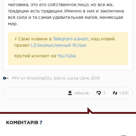
человека, это его собственное лицо, но все же,
традиции есть традиции. Именно в них и заключена
вся сила и та самая удивительная магия, меняющая
мир.
⚡ Свіжі новини в
Telegram-каналі
, наш новий
проект
LEGкомысленный RUSev
Крутий контент на
YouTube
.
PPV от WrestlingCity
,
блоги
,
Lucha Libre
,
2019
Veterok
7
1 661
КОМЕНТАРІВ
7