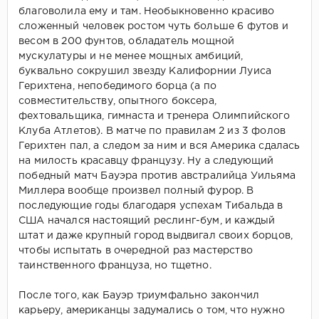
благоволила ему и там. Необыкновенно красиво
сложенный человек ростом чуть больше 6 футов и
весом в 200 фунтов, обладатель мощной
мускулатуры и не менее мощных амбиций,
буквально сокрушил звезду Калифорнии Луиса
Герихтена, непобедимого борца (а по
совместительству, опытного боксера,
фехтовальщика, гимнаста и тренера Олимпийского
Клуба Атлетов). В матче по правилам 2 из 3 фолов
Герихтен пал, а следом за ним и вся Америка сдалась
на милость красавцу французу. Ну а следующий
победный матч Бауэра против австралийца Уильяма
Миллера вообще произвел полный фурор. В
последующие годы благодаря успехам Тибальда в
США начался настоящий реслинг-бум, и каждый
штат и даже крупный город выдвигал своих борцов,
чтобы испытать в очередной раз мастерство
таинственного француза, но тщетно.
После того, как Бауэр триумфально закончил
карьеру, американцы задумались о том, что нужно