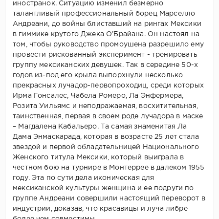
иностранок. Ситуацию изменил безмерно
талантливый профессиональный борец Марселло
Андреани, до войны блиставший на рингах Мексики
в гиммике крутого Джека О’Брайана. Он настоял на
том, чтобы руководство промоушена разрешило ему
провести рискованный эксперимент - тренировать
группу мексиканских девушек. Так в середине 50-х
годов из-под его крыла выпорхнули несколько
прекрасных лучадор-первопроходиц, среди которых
Ирма Гонсалес, Чабела Ромеро, Ла Энфермера,
Розита Уильямс и неподражаемая, восхитительная,
таинственная, первая в своем роде лучадора в маске
– Магдалена Кабальеро. Та самая знаменитая Ла
Дама Энмаскарада, которая в возрасте 25 лет стала
звездой и первой обладательницей Национального
Женского титула Мексики, который выиграла в
честном бою на турнире в Монтеррее в далеком 1955
году. Эта по сути дела иконическая для
мексиканской культуры женщина и ее подруги по
группе Андреани совершили настоящий переворот в
индустрии, доказав, что красавицы и луча либре
более чем совместимы.