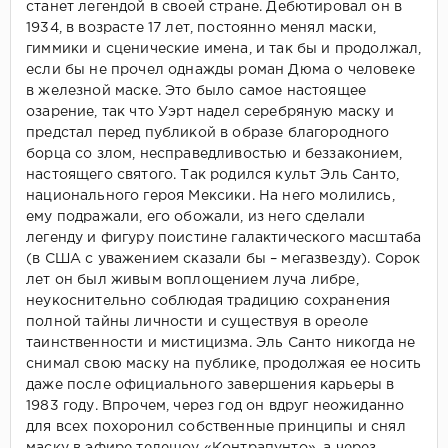
станет легендой в своей стране. Дебютировал он в
1934, в возрасте 17 лет, постоянно менял маски,
гиммики и сценические имена, и так бы и продолжал,
если бы не прочел однажды роман Дюма о человеке
в железной маске. Это было самое настоящее
озарение, так что Уэрт надел серебряную маску и
предстал перед публикой в образе благородного
борца со злом, несправедливостью и беззаконием,
настоящего святого. Так родился культ Эль Санто,
национального героя Мексики. На него молились,
ему подражали, его обожали, из него сделали
легенду и фигуру поистине галактического масштаба
(в США с уважением сказали бы – мегазвезду). Сорок
лет он был живым воплощением луча либре,
неукоснительно соблюдая традицию сохранения
полной тайны личности и существуя в ореоле
таинственности и мистицизма. Эль Санто никогда не
снимал свою маску на публике, продолжая ее носить
даже после официального завершения карьеры в
1983 году. Впрочем, через год он вдруг неожиданно
для всех похоронил собственные принципы и снял