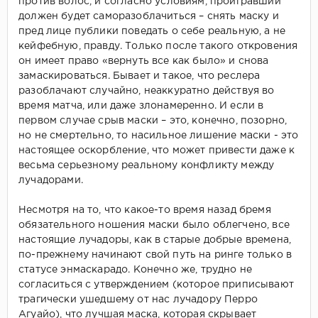
против волос, и согласно условиям, проигравший
должен будет саморазоблачиться – снять маску и
пред лице публики поведать о себе реальную, а не
кейфебную, правду. Только после такого откровения
он имеет право «вернуть все как было» и снова
замаскироваться. Бывает и такое, что реслера
разоблачают случайно, неаккуратно действуя во
время матча, или даже злонамеренно. И если в
первом случае срыв маски – это, конечно, позорно,
но не смертельно, то насильное лишение маски - это
настоящее оскорбление, что может привести даже к
весьма серьезному реальному конфликту между
лучадорами.
Несмотря на то, что какое-то время назад бремя
обязательного ношения маски было облегчено, все
настоящие лучадоры, как в старые добрые времена,
по-прежнему начинают свой путь на ринге только в
статусе энмаскарадо. Конечно же, трудно не
согласиться с утверждением (которое приписывают
трагически ушедшему от нас лучадору Перро
Агуайо), что лучшая маска, которая скрывает