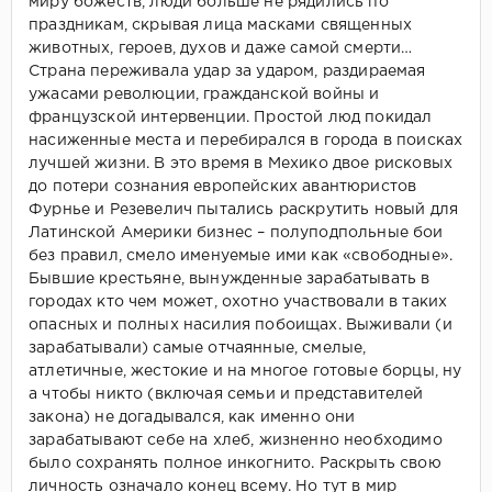
миру божеств, люди больше не рядились по
праздникам, скрывая лица масками священных
животных, героев, духов и даже самой смерти…
Страна переживала удар за ударом, раздираемая
ужасами революции, гражданской войны и
французской интервенции. Простой люд покидал
насиженные места и перебирался в города в поисках
лучшей жизни. В это время в Мехико двое рисковых
до потери сознания европейских авантюристов
Фурнье и Резевелич пытались раскрутить новый для
Латинской Америки бизнес – полуподпольные бои
без правил, смело именуемые ими как «свободные».
Бывшие крестьяне, вынужденные зарабатывать в
городах кто чем может, охотно участвовали в таких
опасных и полных насилия побоищах. Выживали (и
зарабатывали) самые отчаянные, смелые,
атлетичные, жестокие и на многое готовые борцы, ну
а чтобы никто (включая семьи и представителей
закона) не догадывался, как именно они
зарабатывают себе на хлеб, жизненно необходимо
было сохранять полное инкогнито. Раскрыть свою
личность означало конец всему. Но тут в мир