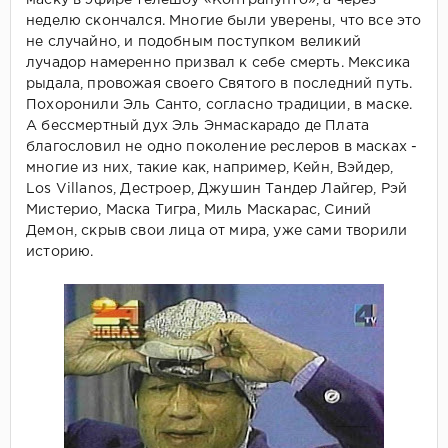
маску в эфире телешоу «Контрапунто», а через
неделю скончался. Многие были уверены, что все это
не случайно, и подобным поступком великий
лучадор намеренно призвал к себе смерть. Мексика
рыдала, провожая своего Святого в последний путь.
Похоронили Эль Санто, согласно традиции, в маске.
А бессмертный дух Эль Энмаскарадо де Плата
благословил не одно поколение реслеров в масках -
многие из них, такие как, например, Кейн, Вэйдер,
Los Villanos, Дестроер, Джушин Тандер Лайгер, Рэй
Мистерио, Маска Тигра, Миль Маскарас, Синий
Демон, скрыв свои лица от мира, уже сами творили
историю.