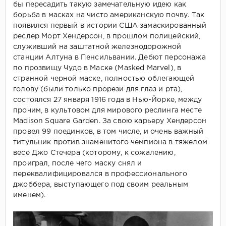
бы пересадить такую замечательную идею как
борьба в масках на чисто американскую почву. Так
появился первый в истории США замаскированный
реслер Морт Хендерсон, в прошлом полицейский,
служивший на заштатной железнодорожной
станции Алтуна в Пенсильвании. Дебют персонажа
по прозвищу Чудо в Маске (Masked Marvel), в
странной черной маске, полностью облегающей
голову (были только прорези для глаз и рта),
состоялся 27 января 1916 года в Нью-Йорке, между
прочим, в культовом для мирового реслинга месте
Madison Square Garden. За свою карьеру Хендерсон
провел 99 поединков, в том числе, и очень важный
титульник против знаменитого чемпиона в тяжелом
весе Джо Стечера (которому, к сожалению,
проиграл, после чего маску снял и
переквалифицировался в профессионального
джоббера, выступающего под своим реальным
именем).