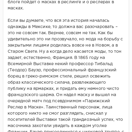
блоге пойдет о масках в реслинге и о реслерах в
масках.
Если вы думаете, что вся эта история началась
однажды в Мексике, то должна вас разочаровать –
это не совсем так. Вернее, совсем не так. Как бы
удивительно это ни прозвучало, но мода на борьбу с
закрытыми лицами родилась вовсе не в Новом, а в
Старом Свете. Ну а когда дело касается моды, то тон
задает, естественно, Франция. В 1865 году на
Всемирной Выставке некий профессор Тибальд
(Теодор) Бауэр, профессиональный французский
борец в греко-римском стиле, решил освежить
образ классического силача, развлекающего
публику на ярмарках, и придать ему немного чисто
французского шарма. Он надел маску и вышел на
очередной матч под псевдонимом «Парижский
Реслер в Маске». Таинственный персонаж, лица
которого никто не смог разглядеть, снискал у
посетителей Выставки такой грандиозный успех, что
масочника захотели увидеть в каждом уголке
Франции. Бауэр присоединился к цирковой труппе, с