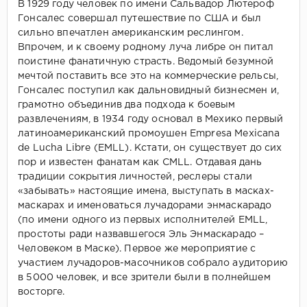
В 1929 году человек по имени Сальвадор Лютероф
Гонсалес совершал путешествие по США и был
сильно впечатлен американским реслингом.
Впрочем, и к своему родному луча либре он питал
поистине фанатичную страсть. Ведомый безумной
мечтой поставить все это на коммерческие рельсы,
Гонсалес поступил как дальновидный бизнесмен и,
грамотно объединив два подхода к боевым
развлечениям, в 1934 году основал в Мехико первый
латиноамериканский промоушен Empresa Mexicana
de Lucha Libre (EMLL). Кстати, он существует до сих
пор и известен фанатам как CMLL. Отдавая дань
традиции сокрытия личностей, реслеры стали
«забывать» настоящие имена, выступать в масках-
маскарах и именоваться лучадорами энмаскарадо
(по имени одного из первых исполнителей EMLL,
простоты ради назвавшегося Эль Энмаскарадо –
Человеком в Маске). Первое же мероприятие с
участием лучадоров-масочников собрало аудиторию
в 5000 человек, и все зрители были в полнейшем
восторге.