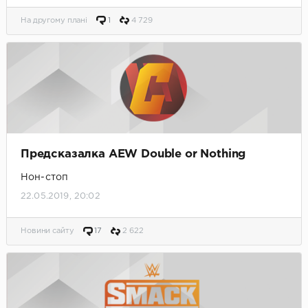
На другому плані
1
4 729
Предсказалка AEW Double or Nothing
Нон-стоп
22.05.2019, 20:02
Новини сайту
17
2 622