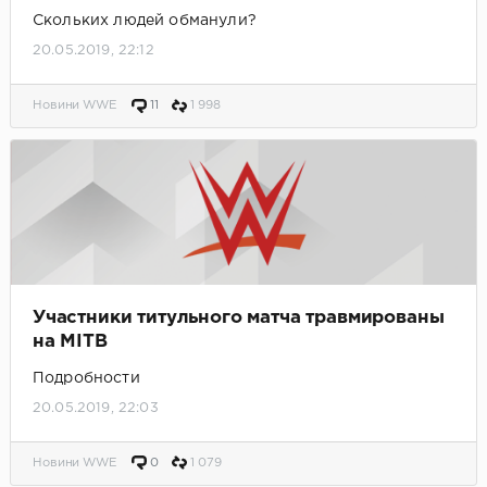
Скольких людей обманули?
20.05.2019, 22:12
Новини WWE
11
1 998
Участники титульного матча травмированы
на MITB
Подробности
20.05.2019, 22:03
Новини WWE
0
1 079