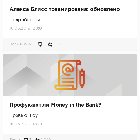
Алекса Блисс травмирована: обновлено
Подробности
16.05.2019, 20:01
Новини WWE
1
1 509
Профукают ли Money in the Bank?
Превью шоу
16.05.2019, 18:00