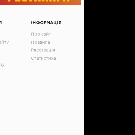
Я
ІНФОРМАЦІЯ
Про сайт
айту
Правила
Реєстрація
Статистика
оу