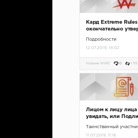
Кард Extreme Rules
окончательно утв
Подробности
12.07.2019, 14:02
Новини WWE
0
1 115
Лицом к лицу лица
увидать, или Подл
история замаскир
Таинственный участни
рестлинга
11.07.2019, 11:16