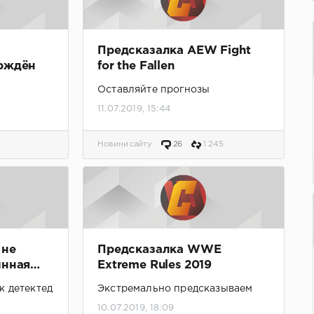
Предсказалка AEW Fight
ерждён
for the Fallen
Оставляйте прогнозы
11.07.2019, 15:44
Новини сайту
26
1 245
 не
Предсказалка WWE
инная
Extreme Rules 2019
ованного
к детектед
Экстремально предсказываем
10.07.2019, 18:09