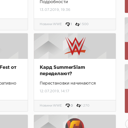
Подробности
13.07.2019, 19:36
Новини WWE
1
1 500
Fest от
Кард SummerSlam
переделают?
еративно
Перестановки начинаются
12.07.2019, 14:17
Новини WWE
0
1 270