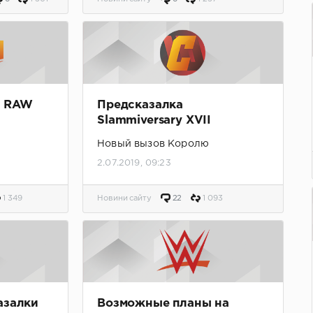
t RAW
Предсказалка
Slammiversary XVII
Новый вызов Королю
2.07.2019, 09:23
1 349
Новини сайту
22
1 093
азалки
Возможные планы на