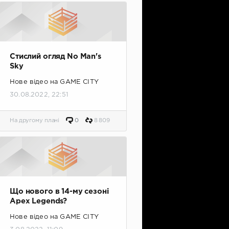
Стислий огляд No Man's
Sky
Нове відео на GAME CITY
30.08.2022, 22:51
На другому плані
0
8 809
Що нового в 14-му сезоні
Apex Legends?
Нове відео на GAME CITY