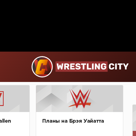
allen
Планы на Брэя Уайатта