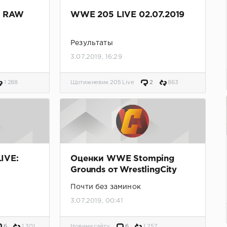
t RAW
WWE 205 LIVE 02.07.2019
Результаты
3.07.2019, 16:29
1 288
Щотижневик 205 Live
2
863
IVE:
Оценки WWE Stomping
Grounds от WrestlingCity
Почти без заминок
3.07.2019, 00:41
6
1 301
Новини сайту
6
1 257