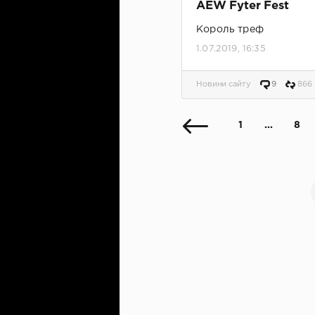
AEW Fyter Fest
Король треф
1.07.2019, 16:35
Новини сайту
9
866
1
...
8