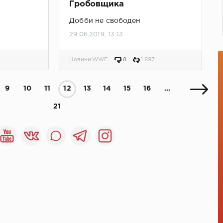
Гробовщика
Добби не свободен
29.06.2019, 13:13
Новини WWE
8
1 897
9
10
11
12
13
14
15
16
...
21