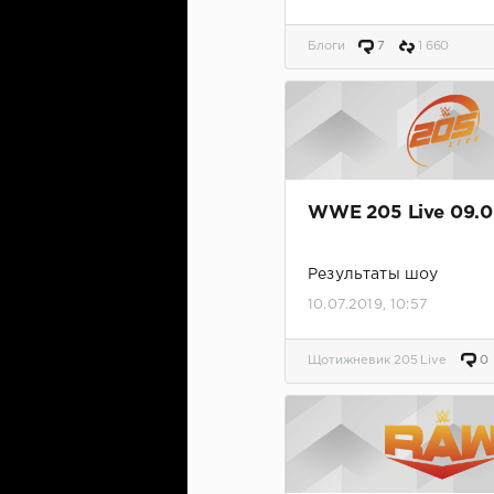
Блоги
7
1 660
WWE 205 Live 09.0
Результаты шоу
10.07.2019, 10:57
Щотижневик 205 Live
0