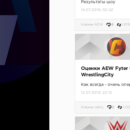
Результаты шоу
14.07.2019, 02:42
Новини AEW
6
1 879
Оценки AEW Fyter 
WrestlingCity
Как всегда - очень оп
12.07.2019, 22:12
Новини сайту
2
1 133