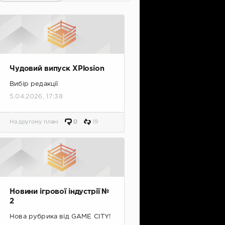
Чудовий випуск XPlosion
Вибір редакції
5.04.2026, 17:38
На другому плані
0
19
Новини ігрової індустрії №
2
Нова рубрика від GAME CITY!