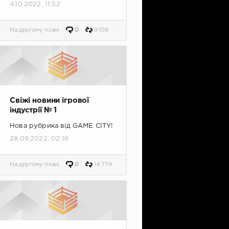
4.10.2022, 11:52
На другому плані
0
9 109
Свіжі новини ігрової
індустрії № 1
Нова рубрика від GAME CITY!
28.09.2022, 02:16
На другому плані
0
14 774