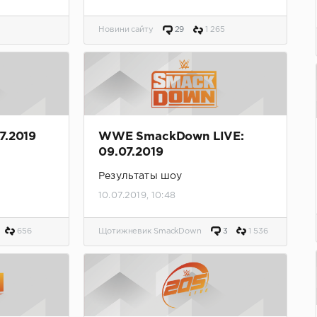
Новини сайту
29
1 265
7.2019
WWE SmackDown LIVE:
09.07.2019
Результаты шоу
10.07.2019, 10:48
656
Щотижневик SmackDown
3
1 536