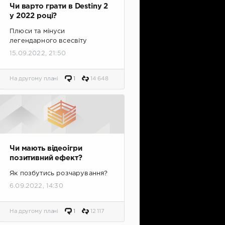
Чи варто грати в Destiny 2
у 2022 році?
Плюси та мінуси
легендарного всесвіту
15.09.2022, 21:50
На другому плані
1
14 648
Чи мають відеоігри
позитивний ефект?
Як позбутись розчарування?
6.09.2022, 14:30
На другому плані
1
12 117