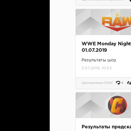
WWE Monday Nigh
01.07.2019
Результаты шоу
2.07.2019, 10:53
Щотижневик RAW
4
Результаты предск