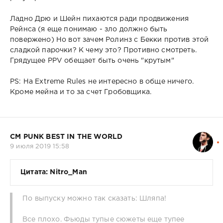
Ладно Дрю и Шейн пихаются ради продвижения
Рейнса (я еще понимаю - зло должно быть
повержено) Но вот зачем Ролинз с Бекки против этой
сладкой парочки? К чему это? Противно смотреть.
Грядущее PPV обещает быть очень "крутым"
PS: На Extreme Rules не интересно в обще ничего.
Кроме мейна и то за счет Гробовщика.
CM PUNK BEST IN THE WORLD
9 июля 2019 15:58
Цитата: Nitro_Man
По выпуску можно так сказать: Шляпа!
Все плохо. Фьюды тупые сюжеты еще тупее