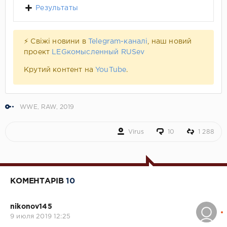
Результаты
⚡ Свіжі новини в
Telegram-каналі
, наш новий
проект
LEGкомысленный RUSev
Крутий контент на
YouTube
.
WWE
,
RAW
,
2019
Virus
10
1 288
КОМЕНТАРІВ
10
nikonov145
9 июля 2019 12:25