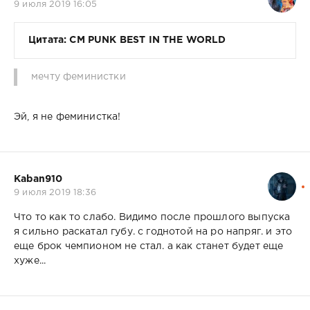
9 июля 2019 16:05
Цитата: CM PUNK BEST IN THE WORLD
мечту феминистки
Эй, я не феминистка!
Kaban910
9 июля 2019 18:36
Что то как то слабо. Видимо после прошлого выпуска
я сильно раскатал губу. с годнотой на ро напряг. и это
еще брок чемпионом не стал. а как станет будет еще
хуже...