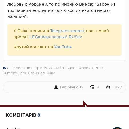
любовь к Корбину, то по мнению Винса: "Барон из
тех парней, вокруг которых всегда вьётся много
женщин".
⚡ Свіжі новини в
Telegram-каналі
, наш новий
проект
LEGкомысленный RUSev
Крутий контент на
YouTube
.
Гробовщик
,
Дрю МакИнтайр
,
Барон Корбин
,
2019
,
SummerSlam
,
Спец.больница
LegionerRUS
8
1 897
КОМЕНТАРІВ
8