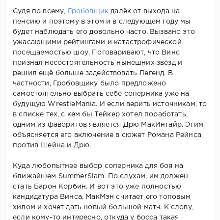
Судя по всему,
Гробовщик
далёк от выхода на
пенсию и поэтому в этом и в следующем году мы
будет наблюдать его довольно часто. Вызвано это
ужасающими рейтингами и катастрофической
посещаемостью шоу. Поговаривают, что Винс
признал несостоятельность нынешних звёзд и
решил ещё больше задействовать Легенд. В
частности, Гробовщику было предложено
самостоятельно выбрать себе соперника уже на
будущую WrestleMania. И если верить источникам, то
в списке тех, с кем бы Тейкер хотел поработать,
одним из фаворитов является Дрю МакИнтайр. Этим
объясняется его включение в сюжет Романа Рейнса
против Шейна и Дрю.
Куда любопытнее выбор соперника для боя на
ближайшем SummerSlam. По слухам, им должен
стать Барон Корбин. И вот это уже полностью
кандидатура Винса. МакМэн считает его топовым
хилом и хочет дать новый большой матч. К слову,
если кому-то интересно, откуда у босса такая