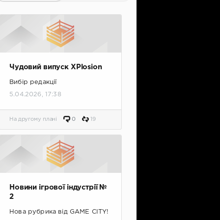
Чудовий випуск XPlosion
Вибір редакції
5.04.2026, 17:38
На другому плані
0
19
Новини ігрової індустрії №
2
Нова рубрика від GAME CITY!