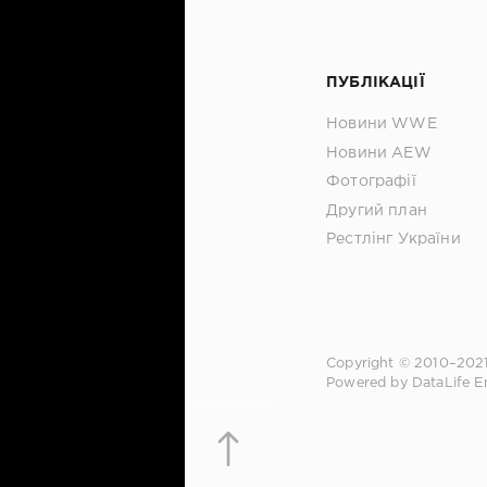
ПУБЛІКАЦІЇ
Новини WWE
Новини AEW
Фотографії
Другий план
Рестлінг України
Copyright © 2010–202
Powered by DataLife E