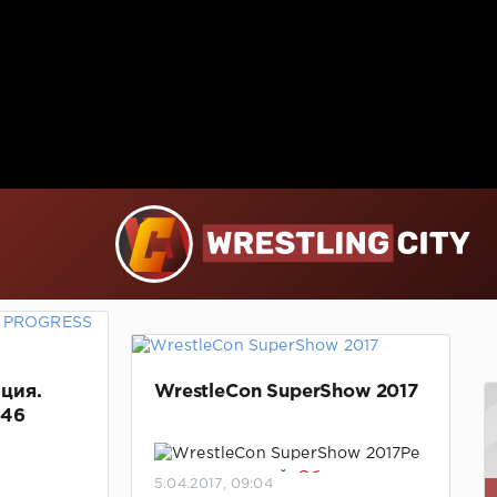
ция.
WrestleCon SuperShow 2017
 46
Ре
зультаты матчей.
Обновлено,
5.04.2017, 09:04