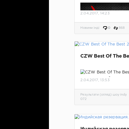
Vs. PROGRESS
2.04.2017, 14:23
Новини інді
0
868
CZW Best Of The Be
Видео шоу и результат
льтаты матчей.
2.04.2017, 13:53
Результати (огляд) шоу indy
072