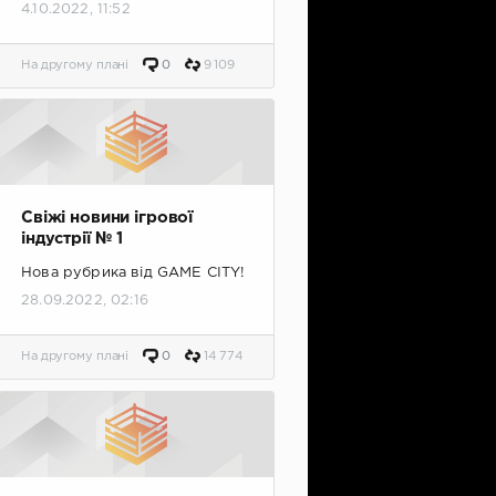
4.10.2022, 11:52
На другому плані
0
9 109
Свіжі новини ігрової
індустрії № 1
Нова рубрика від GAME CITY!
28.09.2022, 02:16
На другому плані
0
14 774