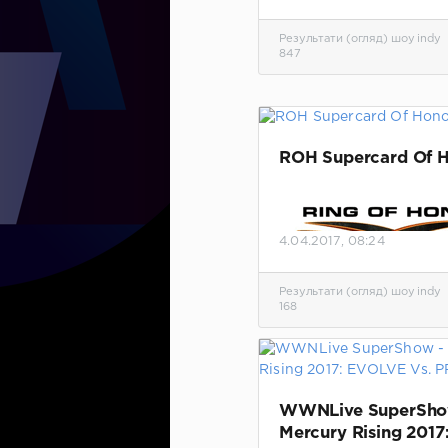
Результати (огляд) шоу indy
847
ROH Supercard Of H
4.04.2017, 08:24
Результати (огляд) шоу indy
168
Результаты матчей.
Об
добавлено видео шоу.
WWNLive SuperSho
Mercury Rising 201