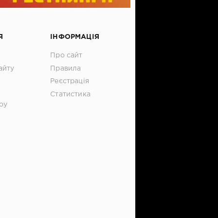
Я
ІНФОРМАЦІЯ
Про сайт
айту
Правила
Реєстрація
Статистика
оу