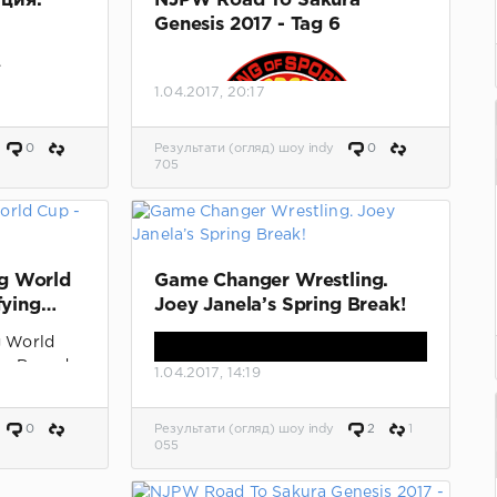
ция.
NJPW Road To Sakura
Genesis 2017 - Tag 6
.
1.04.2017, 20:17
0
Результати (огляд) шоу indy
0
705
Результаты матчей.
g World
Game Changer Wrestling.
fying
Joey Janela’s Spring Break!
1.04.2017, 14:19
го
 на
0
Результати (огляд) шоу indy
2
1
тлинга.
055
 видео.