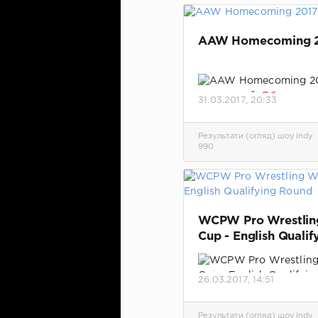
AAW Homecoming 
аты матчей.
Обновлено
31.03.2017, 20:33
добавлено видео шоу.
Результати (огляд) шоу indy
990
WCPW Pro Wrestlin
Cup - English Qualif
Round
26.03.2017, 14:51
Результаты отборочно
турнира по Британии.
Результати (огляд) шоу indy