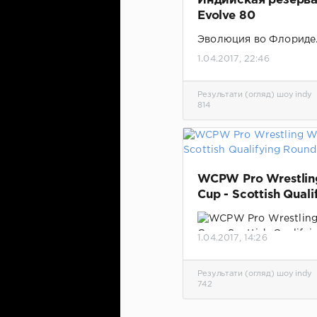
Индийская резерва
Evolve 80
Эволюция во Флориде
1.04.2017, 22:46
Результати (огляд) шоу indy
814
WCPW Pro Wrestlin
Cup - Scottish Quali
Round
1.04.2017, 14:26
Результаты отборочно
турнира от Шотландии
Результати (огляд) шоу indy
мировой кубок про рес
742
Обновлено, добавлено