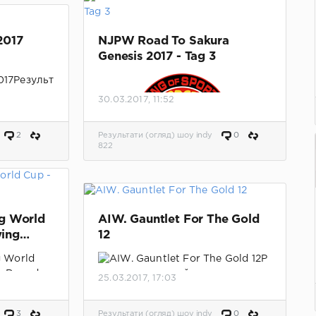
2017
NJPW Road To Sakura
Genesis 2017 - Tag 3
Результ
,
30.03.2017, 11:52
Результаты матчей.
Обновлено,
добавлено видео.
2
Результати (огляд) шоу indy
0
822
Результаты матчей.
g World
AIW. Gauntlet For The Gold
ying
12
Р
езультаты матчей.
25.03.2017, 17:03
го
3
Результати (огляд) шоу indy
0