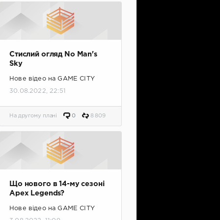
Стислий огляд No Man's
Sky
Нове відео на GAME CITY
30.08.2022, 22:51
На другому плані
0
8 809
Що нового в 14-му сезоні
Apex Legends?
Нове відео на GAME CITY