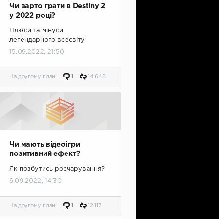
Чи варто грати в Destiny 2
у 2022 році?
Плюси та мінуси
легендарного всесвіту
15.09.2022, 21:50
На другому плані
1
14 648
Чи мають відеоігри
позитивний ефект?
Як позбутись розчарування?
6.09.2022, 14:30
На другому плані
1
12 117