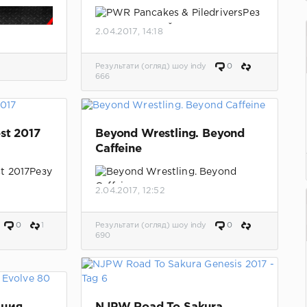
Рез
ультаты матчей.
2.04.2017, 14:18
Результати (огляд) шоу indy
0
666
st 2017
Beyond Wrestling. Beyond
Caffeine
ы матчей.
Резу
2.04.2017, 12:52
Результаты матчей.
Обновлено,
добавлено видео.
0
1
Результати (огляд) шоу indy
0
690