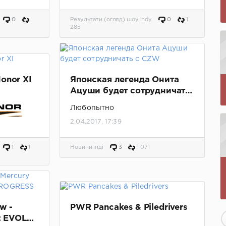
добавлено видео шоу.
0
Результати (огляд) шоу indy
0
1
285
onor XI
Японская легенда Онита
Ацуши будет сотрудничать
с CZW
Любопытно
2.04.2017, 17:39
1
1
Новини інді
3
1 071
новлено,
w -
PWR Pancakes & Piledrivers
7: EVOLVE