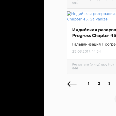
Обновлено, добавлено
993
шоу
Индийская резерва
Progress Chapter 45
Galvanize
Гальванизация Прогре
25.03.2017, 14:54
Результати (огляд) шоу indy
846
1
2
3