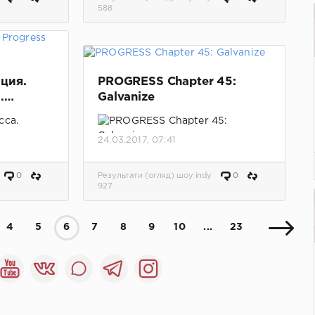
 видео
588
ция.
PROGRESS Chapter 45:
.
Galvanize
сса.
24.03.2017, 07:41
Результаты матчей.
Обновлено.
добавлено видео шоу.
0
Результати (огляд) шоу indy
0
927
4
5
6
7
8
9
10
...
23