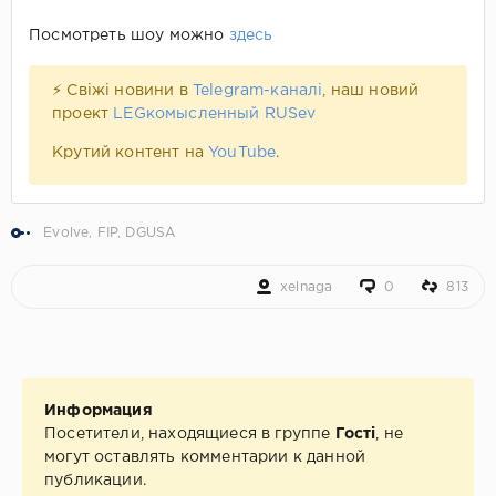
Посмотреть шоу можно
здесь
⚡ Свіжі новини в
Telegram-каналі
, наш новий
проект
LEGкомысленный RUSev
Крутий контент на
YouTube
.
Evolve
,
FIP
,
DGUSA
xelnaga
0
813
Информация
Посетители, находящиеся в группе
Гості
, не
могут оставлять комментарии к данной
публикации.