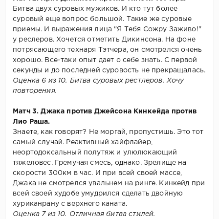
Битва двух суровых мужиков. И кто тут более
суровый еще вопрос большой. Такие же суровые
приемы. И выражения лица "Я Тебя Сожру Заживо!"
у реслеров. Хочется отметить Дикинсона. На фоне
потрясающего технаря Тэтчера, он смотрелся очень
хорошо. Все-таки опыт дает о себе знать. С первой
секунды и до последней суровость не прекращалась.
Оценка 6 из 10. Битва суровых рестлеров. Хочу
повторения.
Матч 3. Джака против Джейсона Кинкейда против
Лио Раша.
Знаете, как говорят? Не моргай, пропустишь. Это тот
самый случай. Реактивный хайфлайер,
неортодоксальный полутяж и улюлюкающий
тяжеловес. Гремучая смесь, однако. Зрелище на
скорости 300км в час. И при всей своей массе,
Джака не смотрелся увальнем на ринге. Кинкейд при
всей своей худобе умудрился сделать двойную
хуриканрану с верхнего каната.
Оценка 7 из 10. Отличная битва стилей.