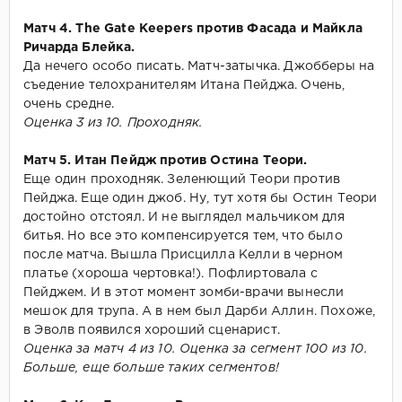
Матч 4. The Gate Keepers против Фасада и Майкла
Ричарда Блейка.
Да нечего особо писать. Матч-затычка. Джобберы на
съедение телохранителям Итана Пейджа. Очень,
очень средне.
Оценка 3 из 10. Проходняк.
Матч 5. Итан Пейдж против Остина Теори.
Еще один проходняк. Зеленющий Теори против
Пейджа. Еще один джоб. Ну, тут хотя бы Остин Теори
достойно отстоял. И не выглядел мальчиком для
битья. Но все это компенсируется тем, что было
после матча. Вышла Присцилла Келли в черном
платье (хороша чертовка!). Пофлиртовала с
Пейджем. И в этот момент зомби-врачи вынесли
мешок для трупа. А в нем был Дарби Аллин. Похоже,
в Эволв появился хороший сценарист.
Оценка за матч 4 из 10. Оценка за сегмент 100 из 10.
Больше, еще больше таких сегментов!