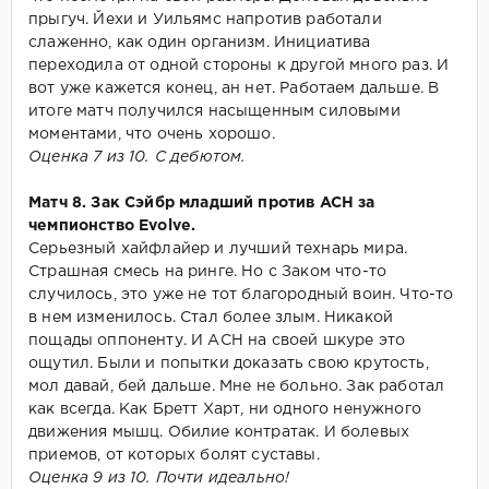
прыгуч. Йехи и Уильямс напротив работали
слаженно, как один организм. Инициатива
переходила от одной стороны к другой много раз. И
вот уже кажется конец, ан нет. Работаем дальше. В
итоге матч получился насыщенным силовыми
моментами, что очень хорошо.
Оценка 7 из 10. С дебютом.
Матч 8. Зак Сэйбр младший против ACH за
чемпионство Evolve.
Серьезный хайфлайер и лучший технарь мира.
Страшная смесь на ринге. Но с Заком что-то
случилось, это уже не тот благородный воин. Что-то
в нем изменилось. Стал более злым. Никакой
пощады оппоненту. И АСН на своей шкуре это
ощутил. Были и попытки доказать свою крутость,
мол давай, бей дальше. Мне не больно. Зак работал
как всегда. Как Бретт Харт, ни одного ненужного
движения мышц. Обилие контратак. И болевых
приемов, от которых болят суставы.
Оценка 9 из 10. Почти идеально!