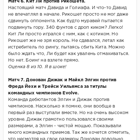
Матч 6. Кит Ли против Рикошета.
Настоящий матч Давида и Голиафа. И что-то Давид
не впечатлял в начале. Рикошет просто не мог даже
сдвинуть оппонента. Как будто муравей пытается
подвинуть гору. 340 фунтов с дроп киком? Легко!
Кит Ли просто игрался с ним, как с котиком. Но
Рикошет же не зря король. Не сдавался, летал как
истребитель по рингу, пытаясь сбить Кита. Можно
было ждать что, Ли будет как увалень отмахиваться.
Но нет. Боинг на взлете прямо.
Оценка 8 из 10. Я в шоке!
Матч 7. Донован Дижак и Майкл Элгин против
Фреда Йехи и Трейси Уильямса за титулы
командных чемпионов Evolve.
Команда дебютантов Элгин и Дижак против
чемпионов. Насколько я помню, они вообще в
первый раз выступали вместе. Но на очень высоком
уровне. Дижак грамотно пользовался своими
размерами, а Элгин - чистой мощью. Показывали
много командных приемов. Так же хочется отметить,
что несмотря на свои размеры Донован довольно