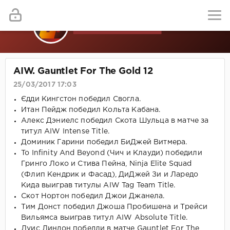
AIW. Gauntlet For The Gold 12
25/03/2017 17:03
Єдди Кингстон победил Свогла.
Итан Пейдж победил Кольта Кабана.
Алекс Дэниелс победил Скота Шульца в матче за
титул AIW Intense Title.
Доминик Гарини победил БиДжей Витмера.
To Infinity And Beyond (Чич и Клауди) победили
Гринго Локо и Стива Пейна, Ninja Elite Squad
(Флип Кендрик и Фасад), ДиДжей Зи и Ларедо
Кида выиграв титулы AIW Tag Team Title.
Скот Нортон победил Джои Джанела.
Тим Донст победил Джоша Пробишена и Трейси
Вильямса выиграв титул AIW Absolute Title.
Луис Линдон победли в матче Gauntlet For The