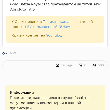
Gold Battle Royal став претендентом на титул AIW
Absolute Title.
⚡ Свіжі новини в
Telegram-каналі
, наш новий
проект
LEGкомысленный RUSev
Крутий контент на
YouTube
.
AIW
xelnaga
0
588
Информация
Посетители, находящиеся в группе
Гості
, не
могут оставлять комментарии к данной
публикации.