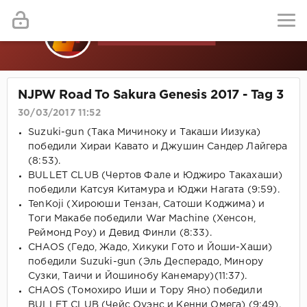
NJPW Road To Sakura Genesis 2017 - Tag 3
30/03/2017 11:52
Suzuki-gun (Така Мичиноку и Такаши Иизука)
победили Хираи Кавато и Джушин Сандер Лайгера
(8:53).
BULLET CLUB (Чертов Фале и Юджиро Такахаши)
победили Катсуя Китамура и Юджи Нагата (9:59).
TenKoji (Хироюши Тензан, Сатоши Коджима) и
Тоги Макабе победили War Machine (Хенсон,
Реймонд Роу) и Девид Финли (8:33).
CHAOS (Гедо, Жадо, Хикуки Гото и Йоши-Хаши)
победили Suzuki-gun (Эль Десперадо, Минору
Сузки, Таичи и Йошинобу Канемару)(11:37).
CHAOS (Томохиро Иши и Тору Яно) победили
BULLET CLUB (Чейс Оуэнс и Кенни Омега) (9:49).