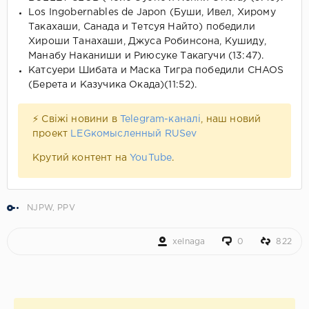
Los Ingobernables de Japon (Буши, Ивел, Хирому
Такахаши, Санада и Тетсуя Найто) победили
Хироши Танахаши, Джуса Робинсона, Кушиду,
Манабу Наканиши и Риюсуке Такагучи (13:47).
Катсуери Шибата и Маска Тигра победили CHAOS
(Берета и Казучика Окада)(11:52).
⚡ Свіжі новини в
Telegram-каналі
, наш новий
проект
LEGкомысленный RUSev
Крутий контент на
YouTube
.
NJPW
,
PPV
xelnaga
0
822