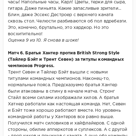
часы! Напольные часы, Карл! Цветы, терки для сыра,
гитара. Даже пиньята. Какие запасливые зрители...
Блин, даже Эссекс Дестроер с верхнего каната
сквозь стол. Челюсти разбиваются об пол вдребезги.
Это, конечно, брутально, это хардкор. Но это
восхитительно!
Оценка 9 из 10. Я снова в шоке!
Матч 6. Братья Хантер против British Strong Style
(Тайлер Бэйт и Трент Севен) за титулы командных
чемпионов Progress.
Трент Севен и Тайлер Бэйт вышли с новыми
титулами командных чемпионов. Наконец-то,
нормальные пояса. Предсказуемо братья Хантер
были атакованы в спину в начале матча. Стронг
Стайл всеми силами изображали хилов. А братья
Хатнер работали как настоящая команда. Нет, Севен
и Бэйт тоже хорошо работают вместе. Но уровень
командной работы у Хантеров все равно выше.
Получился матч силовиков и хайфлайеров. С одной
стороны, обилие апперкотов и суплексов. А с другой
- дроп киков и прыжков с каната. А еще обе команды