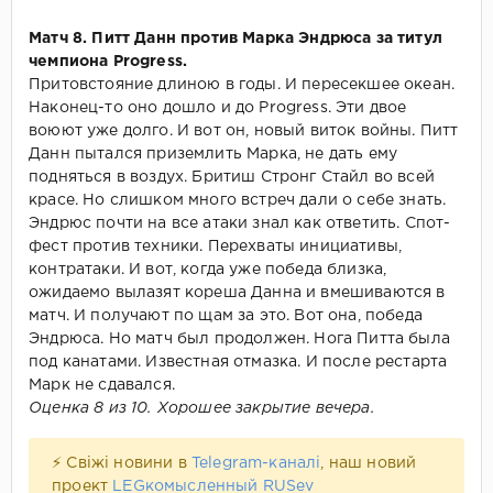
Матч 8. Питт Данн против Марка Эндрюса за титул
чемпиона Progress.
Притовстояние длиною в годы. И пересекшее океан.
Наконец-то оно дошло и до Progress. Эти двое
воюют уже долго. И вот он, новый виток войны. Питт
Данн пытался приземлить Марка, не дать ему
подняться в воздух. Бритиш Стронг Стайл во всей
красе. Но слишком много встреч дали о себе знать.
Эндрюс почти на все атаки знал как ответить. Спот-
фест против техники. Перехваты инициативы,
контратаки. И вот, когда уже победа близка,
ожидаемо вылазят кореша Данна и вмешиваются в
матч. И получают по щам за это. Вот она, победа
Эндрюса. Но матч был продолжен. Нога Питта была
под канатами. Известная отмазка. И после рестарта
Марк не сдавался.
Оценка 8 из 10. Хорошее закрытие вечера.
⚡ Свіжі новини в
Telegram-каналі
, наш новий
проект
LEGкомысленный RUSev