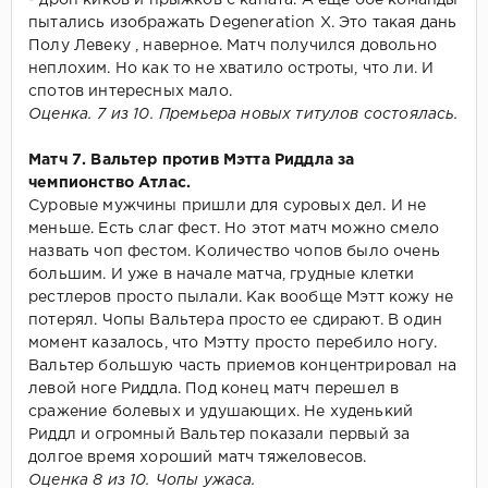
пытались изображать Degeneration X. Это такая дань
Полу Левеку , наверное. Матч получился довольно
неплохим. Но как то не хватило остроты, что ли. И
спотов интересных мало.
Оценка. 7 из 10. Премьера новых титулов состоялась.
Матч 7. Вальтер против Мэтта Риддла за
чемпионство Атлас.
Суровые мужчины пришли для суровых дел. И не
меньше. Есть слаг фест. Но этот матч можно смело
назвать чоп фестом. Количество чопов было очень
большим. И уже в начале матча, грудные клетки
рестлеров просто пылали. Как вообще Мэтт кожу не
потерял. Чопы Вальтера просто ее сдирают. В один
момент казалось, что Мэтту просто перебило ногу.
Вальтер большую часть приемов концентрировал на
левой ноге Риддла. Под конец матч перешел в
сражение болевых и удушающих. Не худенький
Риддл и огромный Вальтер показали первый за
долгое время хороший матч тяжеловесов.
Оценка 8 из 10. Чопы ужаса.