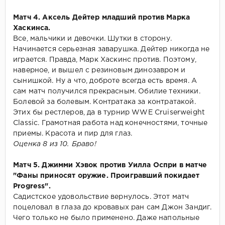
Матч 4. Аксель Дейтер младший против Марка
Хаскинса.
Все, мальчики и девочки. Шутки в сторону.
Начинается серьезная заварушка. Дейтер никогда не
играется. Правда, Марк Хаскинс против. Поэтому,
наверное, и вышел с резиновым динозавром и
сынишкой. Ну а что, доброте всегда есть время. А
сам матч получился прекрасным. Обилие техники.
Болевой за болевым. Контратака за контратакой.
Этих бы рестлеров, да в турнир WWE Cruiserweight
Classic. Грамотная работа над конечностями, точные
приемы. Красота и пир для глаз.
Оценка 8 из 10. Браво!
Матч 5. Джимми Хэвок против Уилла Оспри в матче
"Фаны приносят оружие. Проигравший покидает
Progress".
Садистское удовольствие вернулось. Этот матч
поцеловал в глаза до кровавых ран сам Джон Зандиг.
Чего только не было применено. Даже напольные