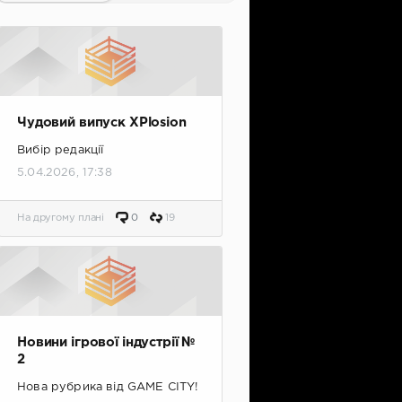
Чудовий випуск XPlosion
Вибір редакції
5.04.2026, 17:38
На другому плані
0
19
Новини ігрової індустрії №
2
Нова рубрика від GAME CITY!