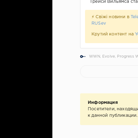
Трейси Вильямса ст
⚡ Свіжі новини в
Tel
RUSev
Крутий контент на
Y
WWN
,
Evolve
,
Progress W
Информация
Посетители, находящ
к данной публикации.