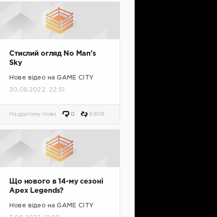
Стислий огляд No Man's
Sky
Нове відео на GAME CITY
30.08.2022, 22:51
На другому плані
0
8 809
Що нового в 14-му сезоні
Apex Legends?
Нове відео на GAME CITY