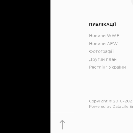
ПУБЛІКАЦІЇ
Новини WWE
Новини AEW
Фотографії
Другий план
Рестлінг України
Copyright © 2010–202
Powered by DataLife E