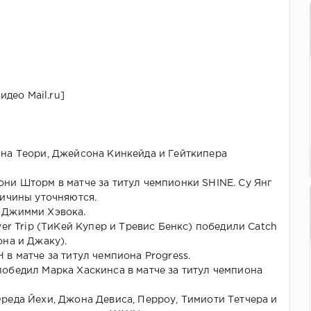
идео Mail.ru]
на Теори, Джейсона Кинкейда и Гейткипера
ни Шторм в матче за титул чемпионки SHINE. Су Янг
ричины уточняются.
 Джимми Хэвока.
wer Trip (ТиКей Купер и Тревис Бенкс) победили Catch
она и Джаку).
в матче за титул чемпиона Progress.
обедил Марка Хаскинса в матче за титул чемпиона
реда Йехи, Джона Девиса, Перроу, Тимиоти Тетчера и