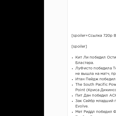
[spoiler=Ссылка 720р В
[spoiler]
Кит Ли победил Ости
Бластера.
ЛуФисто победила То
не вышла на матч, п
Итан Пейдж победил
The South Pacific Po
Point (Криса Дикинс
Пит Дан победил АСН 
Зак Сейбр младший п
Evolve.
Мет Риддл победил Ф