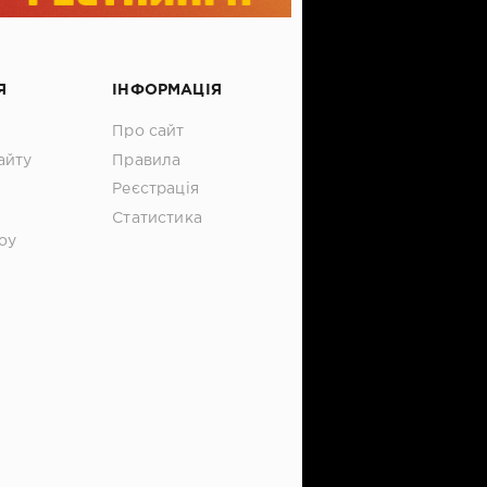
Я
ІНФОРМАЦІЯ
Про сайт
айту
Правила
Реєстрація
Статистика
оу