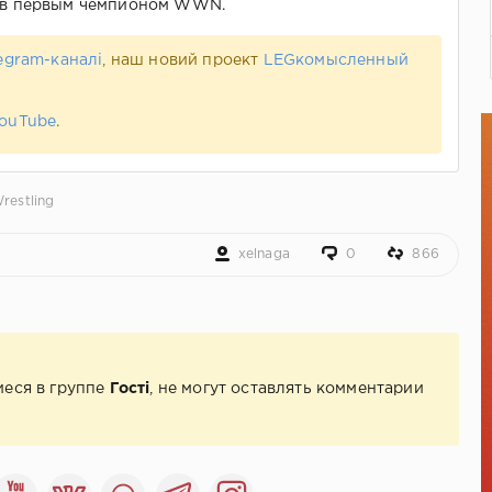
ав первым чемпионом WWN.
egram-каналі
, наш новий проект
LEGкомысленный
ouTube
.
restling
xelnaga
0
866
иеся в группе
Гості
, не могут оставлять комментарии