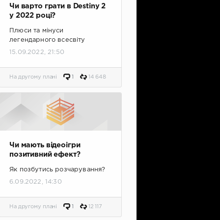
Чи варто грати в Destiny 2
у 2022 році?
Плюси та мінуси
легендарного всесвіту
15.09.2022, 21:50
На другому плані
1
14 648
Чи мають відеоігри
позитивний ефект?
Як позбутись розчарування?
6.09.2022, 14:30
На другому плані
1
12 117