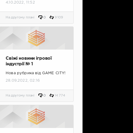
4.10.2022, 11:52
На другому плані
0
9 109
Свіжі новини ігрової
індустрії № 1
Нова рубрика від GAME CITY!
28.09.2022, 02:16
На другому плані
0
14 774