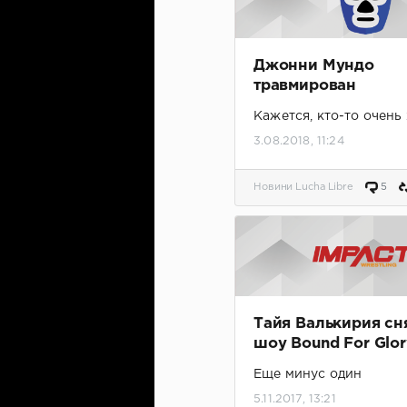
Джонни Мундо
травмирован
Кажется, кто-то очень
нашу премию
3.08.2018, 11:24
Новини Lucha Libre
5
Тайя Валькирия сн
шоу Bound For Glor
Еще минус один
5.11.2017, 13:21