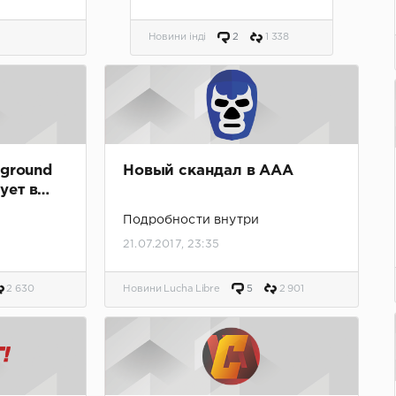
Новини інді
2
1 338
rground
Новый скандал в AAA
ует в
Подробности внутри
21.07.2017, 23:35
2 630
Новини Lucha Libre
5
2 901