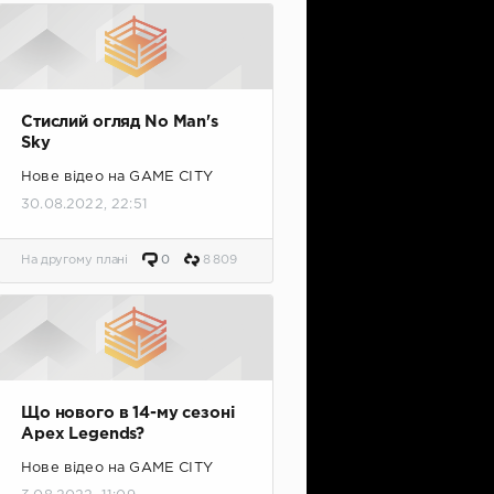
Стислий огляд No Man's
Sky
Нове відео на GAME CITY
30.08.2022, 22:51
На другому плані
0
8 809
Що нового в 14-му сезоні
Apex Legends?
Нове відео на GAME CITY