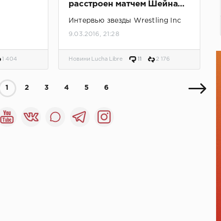
расстроен матчем Шейна
альным
на WM32, будь я частью
Интервью звезды Wrestling Inc
ростера"
9.03.2016, 21:28
1 404
Новини Lucha Libre
11
2 176
1
2
3
4
5
6