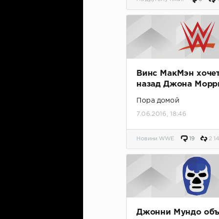
Винс МакМэн хочет
назад Джона Морр
Пора домой
7.06.2016, 18:46
Новини WWE
19
2 1
Джонни Мундо объ