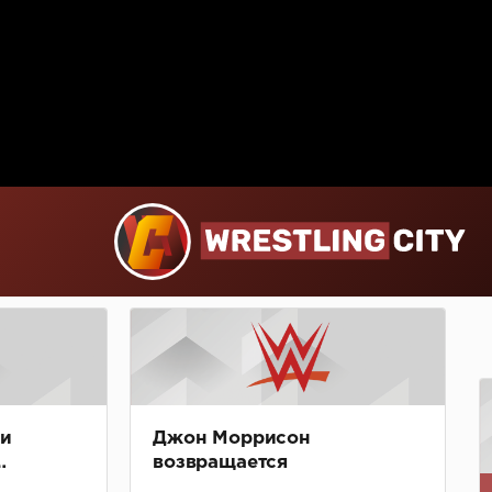
 и
Джон Моррисон
возвращается