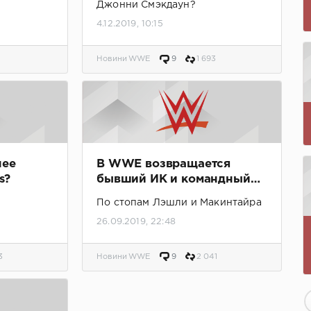
Джонни Смэкдаун?
4.12.2019, 10:15
Новини WWE
9
1 693
нее
В WWE возвращается
s?
бывший ИК и командный
чемпион
По стопам Лэшли и Макинтайра
26.09.2019, 22:48
3
Новини WWE
9
2 041