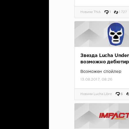
Новини TNA
1
1 727
Звезда Lucha Unde
возможно дебютир
GFW
Возможен спойлер
13.08.2017, 08:26
Новини Lucha Libre
6