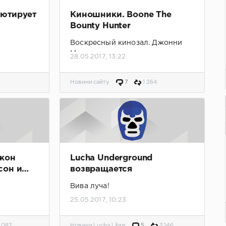
ютирует
Киношники. Boone The
Bounty Hunter
Воскресный кинозал. Джонни
Мундо вышел на тропу охоты.
28.05.2017, 13:22
2
Новини сайту
7
1 264
жон
Lucha Underground
сон и
возвращается
уг друга
Вива луча!
25.05.2017, 10:23
 082
Новини Lucha Libre
5
3 146