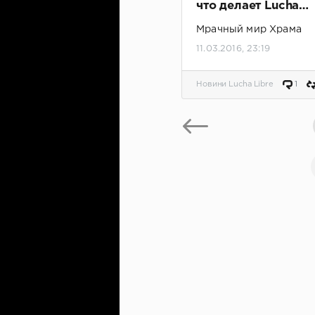
что делает Lucha
Underground уник
Мрачный мир Храма
11.03.2016, 23:19
Новини Lucha Libre
1