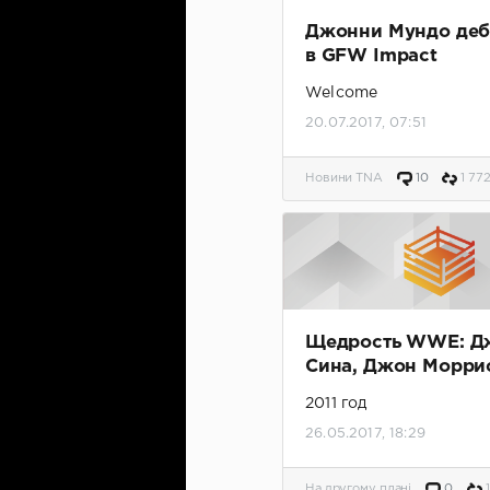
Джонни Мундо деб
в GFW Impact
Welcome
20.07.2017, 07:51
Новини TNA
10
1 77
Щедрость WWE: Д
Сина, Джон Морри
Миз уничтожают др
2011 год
в клетке
26.05.2017, 18:29
На другому плані
0
1