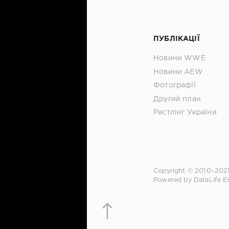
ПУБЛІКАЦІЇ
Новини WWE
Новини AEW
Фотографії
Другий план
Рестлінг України
Copyright © 2010–202
Powered by DataLife E