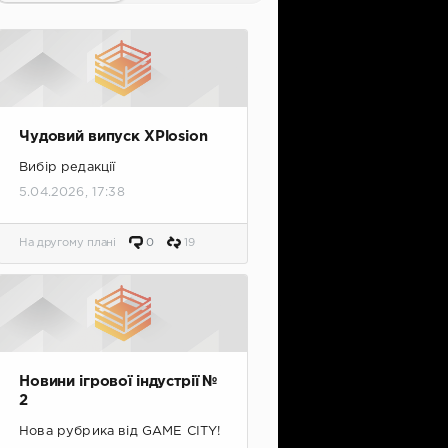
Чудовий випуск XPlosion
Вибір редакції
5.04.2026, 17:38
На другому плані
0
19
Новини ігрової індустрії №
2
Нова рубрика від GAME CITY!