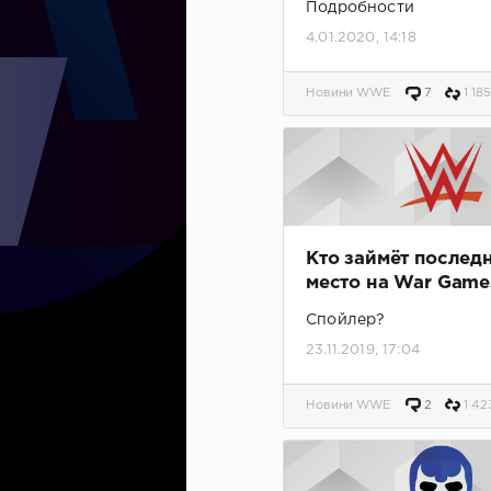
Подробности
4.01.2020, 14:18
Новини WWE
7
1 185
Кто займёт послед
место на War Game
Спойлер?
23.11.2019, 17:04
Новини WWE
2
1 42