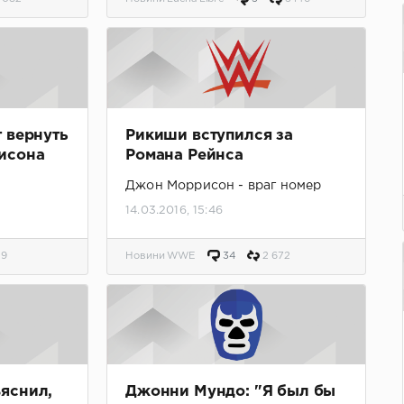
 вернуть
Рикиши вступился за
исона
Романа Рейнса
Джон Моррисон - враг номер
один самоанского народа
14.03.2016, 15:46
49
Новини WWE
34
2 672
яснил,
Джонни Мундо: "Я был бы