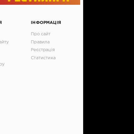
Я
ІНФОРМАЦІЯ
Про сайт
айту
Правила
Реєстрація
Статистика
оу