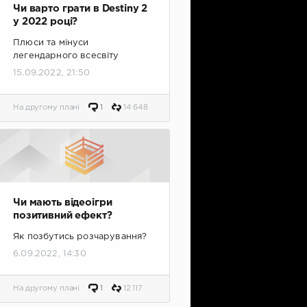
Чи варто грати в Destiny 2
у 2022 році?
Плюси та мінуси
легендарного всесвіту
15.09.2022, 21:50
На другому плані
1
14 648
Чи мають відеоігри
позитивний ефект?
Як позбутись розчарування?
6.09.2022, 14:30
На другому плані
1
12 117