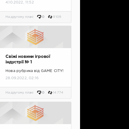
4.10.2022, 11:52
На другому плані
0
9 109
Свіжі новини ігрової
індустрії № 1
Нова рубрика від GAME CITY!
28.09.2022, 02:16
На другому плані
0
14 774