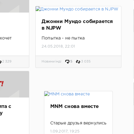
Джонни Мундо собирается
в NJPW
 хочет
Попытка - не пытка
24.05.2018, 22:01
2 329
Новини інді
5
3 035
ята с
MNM снова вместе
y
Старые друзья вернулись
1.09.2017, 19:25