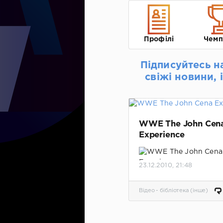
Профілі
Чемп
Підписуйтесь н
свіжі новини, 
WWE The John Cen
Experience
23.12.2010, 21:48
Биографический диск
Сине.
Відео - бібліотека (інше)