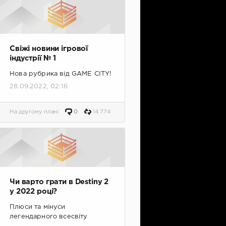
Свіжі новини ігрової
індустрії № 1
Нова рубрика від GAME CITY!
28.09.2022, 02:16
На другому плані
0
14 774
Чи варто грати в Destiny 2
у 2022 році?
Плюси та мінуси
легендарного всесвіту