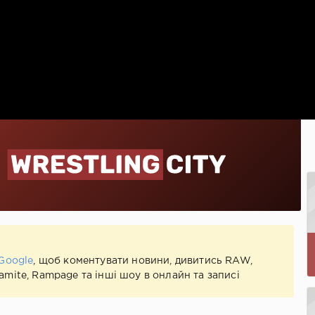
Google
, щоб коментувати новини, дивитись RAW,
mite, Rampage та інші шоу в онлайн та записі