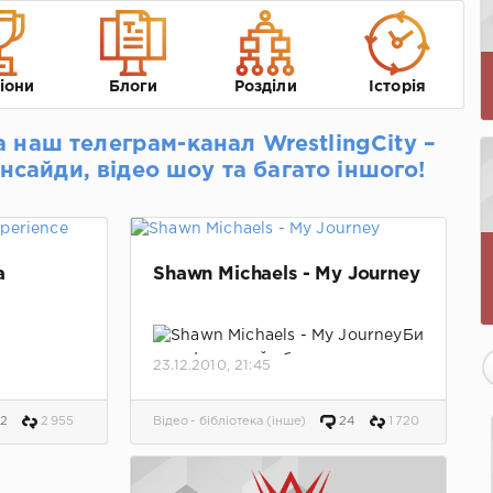
іони
Блоги
Розділи
Історія
а наш телеграм-канал WrestlingCity –
інсайди, відео шоу та багато іншого!
a
Shawn Michaels - My Journey
Би
ографический сборник о
23.12.2010, 21:45
 о Джоне
карьере Шона Майклса.
2
2 955
Відео - бібліотека (інше)
24
1 720