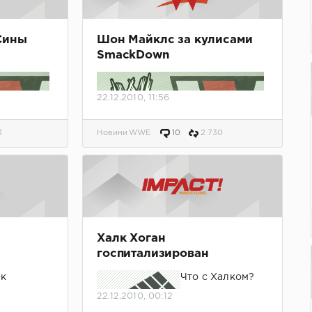
Сины
Шон Майклс за кулисами
SmackDown
22.12.2010, 11:56
3
Новини WWE
10
2 730
я.
HBK на SmackDown.
Халк Хоган
госпитализирован
к
Что с Халком?
--
22.12.2010, 00:12
2d2994fdb5