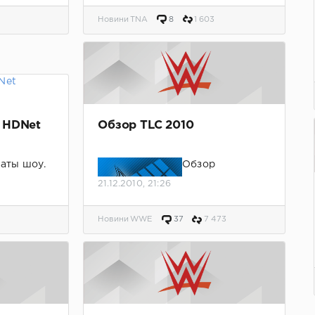
a.00-->
Новини TNA
8
1 603
 HDNet
Обзор TLC 2010
ьаты шоу.
Обзор
революционног
21.12.2010, 21:26
о ППВ - TLC 2010
!
Новини WWE
37
7 473