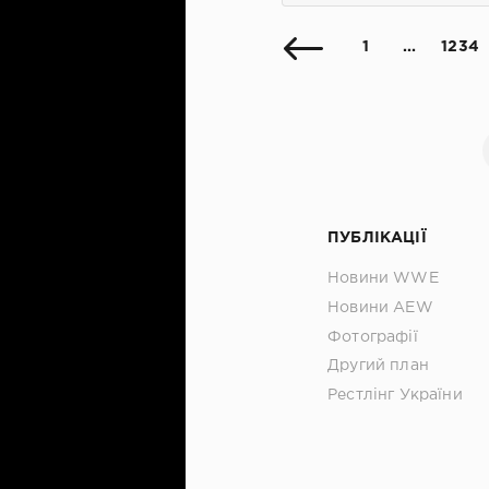
1
...
1234
ПУБЛІКАЦІЇ
Новини WWE
Новини AEW
Фотографії
Другий план
Рестлінг України