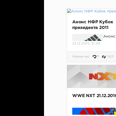
Анонс НФР Кубок
президента 2011
Анонс
празд
23.12.2010, 21:43
"Неза
Федер
Новини інді
7
1 823
Рестли
WWE NXT 21.12.201