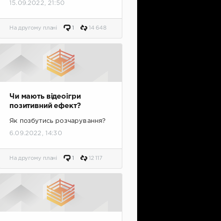
15.09.2022, 21:50
На другому плані
1
14 648
Чи мають відеоігри
позитивний ефект?
Як позбутись розчарування?
6.09.2022, 14:30
На другому плані
1
12 117