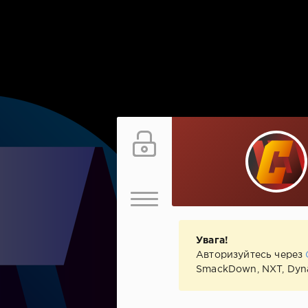
Увага!
Авторизуйтесь через
SmackDown, NXT, Dyna