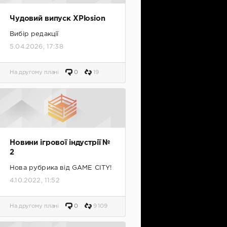
Чудовий випуск XPlosion
Вибір редакції
5.04.2026, 17:38
На другому плані
0
19
Новини ігрової індустрії №
2
Нова рубрика від GAME CITY!
4.10.2022, 11:52
На другому плані
0
9 109