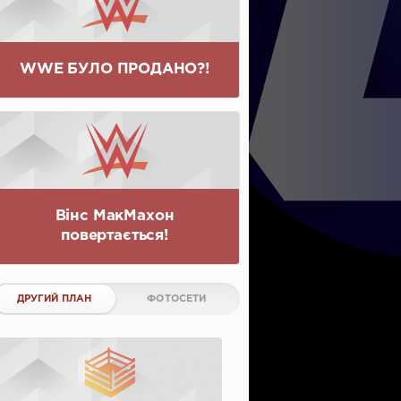
WWE БУЛО ПРОДАНО?!
Вінс МакМахон
повертається!
ДРУГИЙ ПЛАН
ФОТОСЕТИ