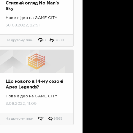
Стислий огляд No Man's
Sky
Нове відео на GAME CITY
30.08.2022, 22:51
На другому плані
0
8 809
Що нового в 14-му сезоні
Apex Legends?
Нове відео на GAME CITY
3.08.2022, 11:09
На другому плані
1
9 565