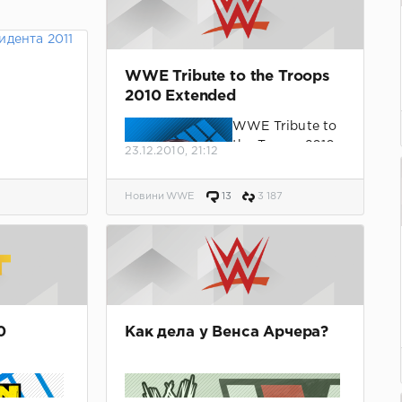
WWE Tribute to the Troops
2010 Extended
WWE Tribute to
ника
the Troops 2010
23.12.2010, 21:12
висимой
Extended !
ации
Новини WWE
13
3 187
нга".
0
Как дела у Венса Арчера?