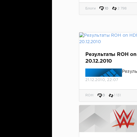
c4d53ab08bd360b550b
Блоги
10
2 798
Результаты ROH on
20.12.2010
Резул
21.12.2010, 22:07
ROH
0
1 131