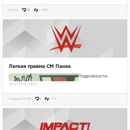
Блоги
15
2 492
Легкая травма СМ Панка
Подробности.
18.01.2011, 19:31
Новини WWE
1
1 511