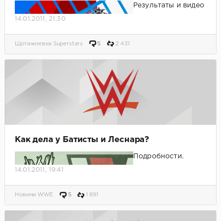
Результаты и видео
шоу.
14.01.2011, 21:30
Щотижневик Superstars
5
2 431
Как дела у Батисты и Леснара?
Подробности.
14.01.2011, 19:41
Новини WWE
5
1 891