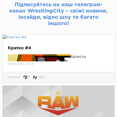
Підписуйтесь на наш телеграм-
канал WrestlingCity – свіжі новини,
інсайди, відео шоу та багато
іншого!
Кратко #4
Батиста,
возвращения
19.01.2011, 11:53
Игрока, темный
матч на Смэке и
Коротко
7
1 653
многое другое.