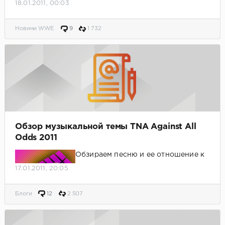
18.01.2011, 00:03
Новини WWE
9
1 732
Обзор музыкальной темы TNA Against All
Odds 2011
Обзираем песню и ее отношение к
шоу.
17.01.2011, 20:05
Блоги
12
2 507