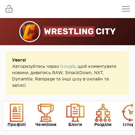
Увага!
Авторизуйтесь через
Google
, щоб коментувати
новини, дивитись RAW, SmackDown, NXT,
Dynamite, Rampage та інші шоу в онлайн та
записі
Профілі
Чемпіони
Блоги
Розділи
Істор