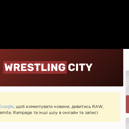
Google
, щоб коментувати новини, дивитись RAW,
mite, Rampage та інші шоу в онлайн та записі