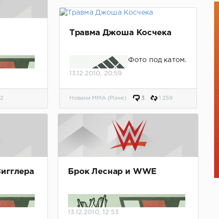
Травма Джоша Косчека
Фото под катом.
13.12.2010, 20:59
2
Новини MMA (Різне)
3
1 259
Зигглера
Брок Леснар и WWE
13.12.2010, 12:53