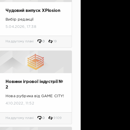
Чудовий випуск XPlosion
Вибір редакції
5.04.2026, 17:38
На другому плані
0
19
Новини ігрової індустрії №
2
Нова рубрика від GAME CITY!
4.10.2022, 11:52
На другому плані
0
9 109