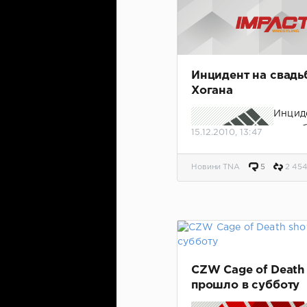
Инцидент на свадь
Хогана
Инцид
свадь
15.12.2010, 13:47
рестли
Новини TNA
5
2 45
CZW Cage of Death
прошло в субботу