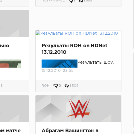
2
Новини WWE
1
1 699
льно
Резульаты ROH on HDNet
13.12.2010
Результаты шоу.
15.12.2010, 23:55
48
ROH
0
1 509
одства
ом матче
Абрагам Вашингтон в