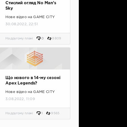
Стислий огляд No Man's
Sky
Нове відео на GAME CITY
30.08.2022, 22:51
На другому плані
0
8 809
Що нового в 14-му сезоні
Apex Legends?
Нове відео на GAME CITY
3.08.2022, 11:09
На другому плані
1
9 565