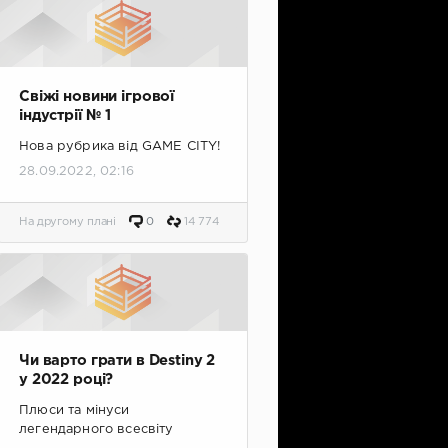
Свіжі новини ігрової
індустрії № 1
Нова рубрика від GAME CITY!
28.09.2022, 02:16
На другому плані
0
14 774
Чи варто грати в Destiny 2
у 2022 році?
Плюси та мінуси
легендарного всесвіту