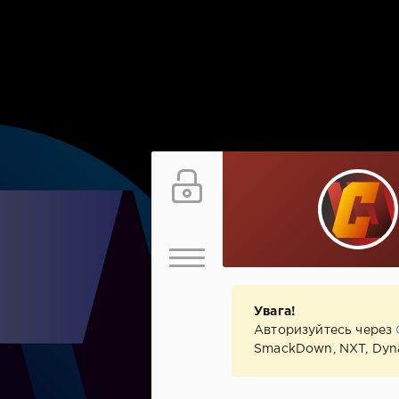
Увага!
Авторизуйтесь через
SmackDown, NXT, Dyna