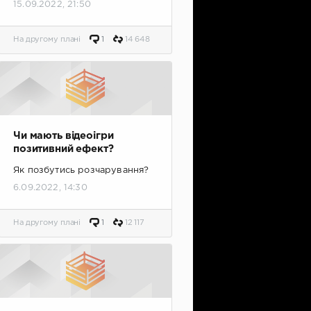
15.09.2022, 21:50
На другому плані
1
14 648
Чи мають відеоігри
позитивний ефект?
Як позбутись розчарування?
6.09.2022, 14:30
На другому плані
1
12 117