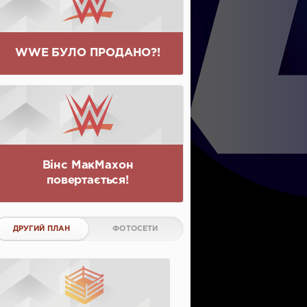
WWE БУЛО ПРОДАНО?!
Вінс МакМахон
повертається!
ДРУГИЙ ПЛАН
ФОТОСЕТИ