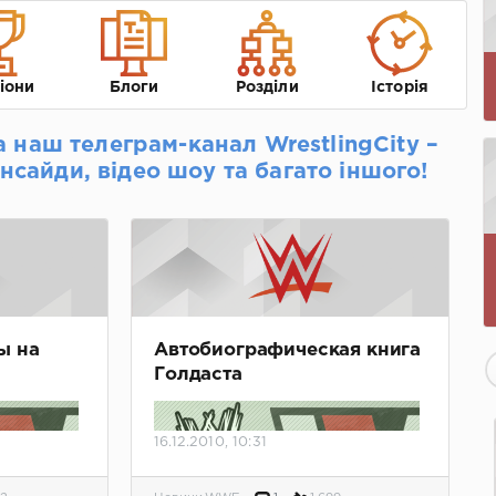
іони
Блоги
Розділи
Історія
а наш телеграм-канал WrestlingCity –
інсайди, відео шоу та багато іншого!
ы на
Автобиографическая книга
Голдаста
16.12.2010, 10:31