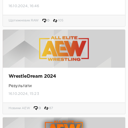
16.10.2024, 16:46
Щотижневик RAW
0
105
WrestleDream 2024
Результати
16.10.2024, 15:23
Новини AEW
0
87