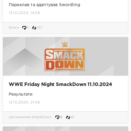
Переклав та адаптував Swordling
13.10.2024, 14:28
Блоги
1
137
WWE Friday Night SmackDown 11.10.2024
Результати
12.10.2024, 21:46
Щотижневик SmackDown
0
81