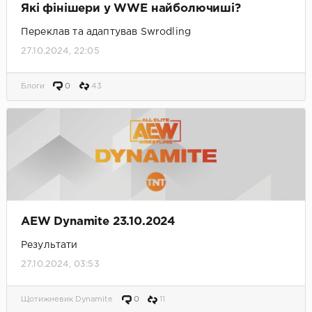
Які фінішери у WWE найболючиші?
Переклав та адаптував Swrodling
27.10.2024, 22:05
Блоги
0
43
AEW Dynamite 23.10.2024
Результати
27.10.2024, 03:53
Щотижневик Dynamite
0
11