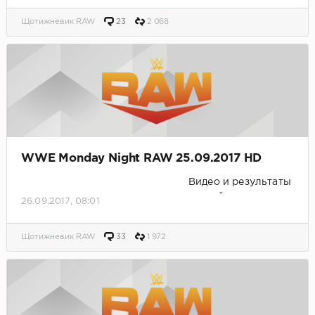
Щотижневик RAW
23
2 068
WWE Monday Night RAW 25.09.2017 HD
Видео и результаты
матчей.
26.09.2017, 08:01
Щотижневик RAW
33
1 972