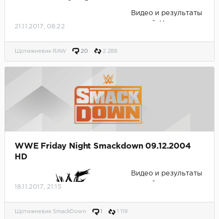
Видео и результаты
матчей. Нервным и
21.11.2017, 08:22
беременным не
смотреть.
Щотижневик RAW
20
2 288
WWE Friday Night Smackdown 09.12.2004
HD
Видео и результаты
матчей.
18.11.2017, 21:15
Щотижневик SmackDown
1
1 119