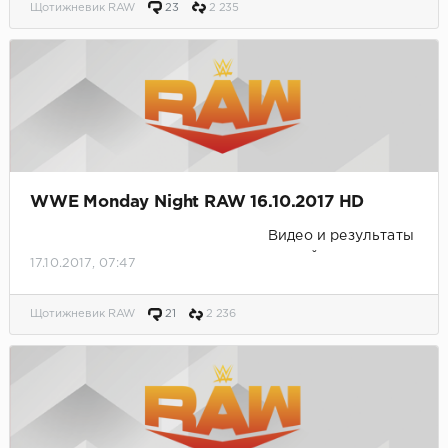
Щотижневик RAW
23
2 235
WWE Monday Night RAW 16.10.2017 HD
Видео и результаты
матчей.
17.10.2017, 07:47
Щотижневик RAW
21
2 236