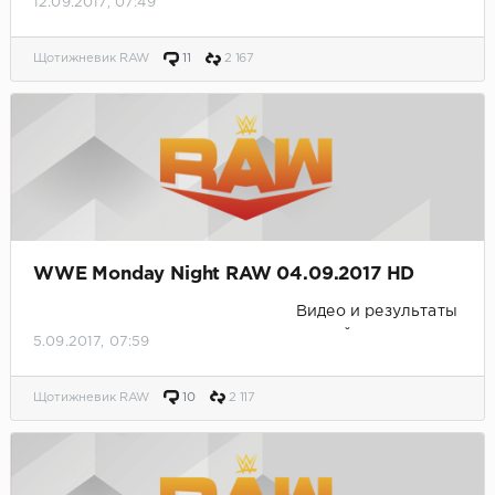
12.09.2017, 07:49
Щотижневик RAW
11
2 167
WWE Monday Night RAW 04.09.2017 HD
Видео и результаты
матчей.
5.09.2017, 07:59
Щотижневик RAW
10
2 117