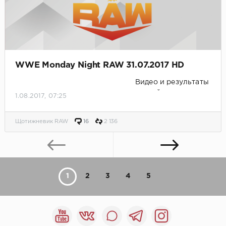
WWE Monday Night RAW 31.07.2017 HD
Видео и результаты
матчей.
1.08.2017, 07:25
Щотижневик RAW
16
2 136
1
2
3
4
5