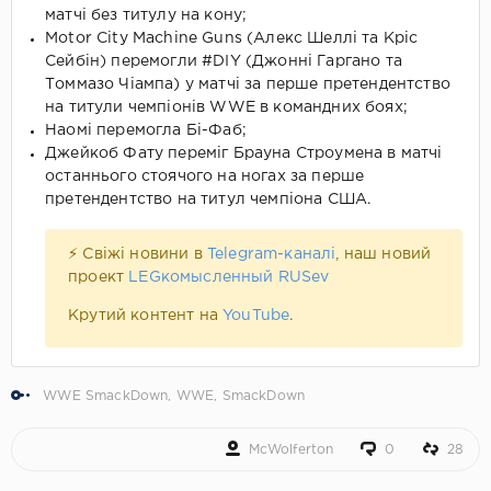
матчі без титулу на кону;
Motor City Machine Guns (Алекс Шеллі та Кріс
Сейбін) перемогли #DIY (Джонні Гаргано та
Томмазо Чіампа) у матчі за перше претендентство
на титули чемпіонів WWE в командних боях;
Наомі перемогла Бі-Фаб;
Джейкоб Фату переміг Брауна Строумена в матчі
останнього стоячого на ногах за перше
претендентство на титул чемпіона США.
⚡ Свіжі новини в
Telegram-каналі
, наш новий
проект
LEGкомысленный RUSev
Крутий контент на
YouTube
.
WWE SmackDown
,
WWE
,
SmackDown
McWolferton
0
28