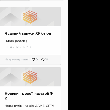
Чудовий випуск XPlosion
Вибір редакції
5.04.2026, 17:38
На другому плані
0
19
Новини ігрової індустрії №
2
Нова рубрика від GAME CITY!