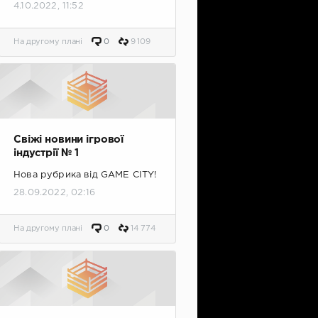
4.10.2022, 11:52
На другому плані
0
9 109
Свіжі новини ігрової
індустрії № 1
Нова рубрика від GAME CITY!
28.09.2022, 02:16
На другому плані
0
14 774