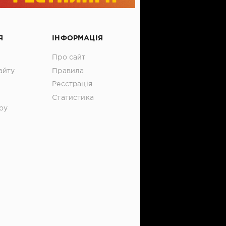
Я
ІНФОРМАЦІЯ
Про сайт
айту
Правила
Реєстрація
Статистика
оу