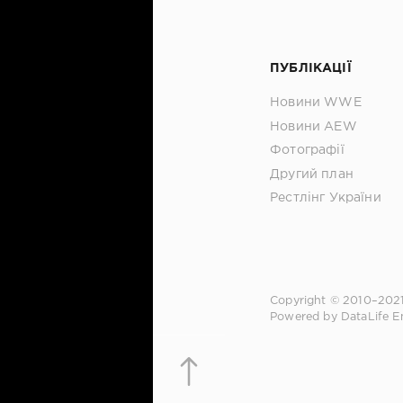
ПУБЛІКАЦІЇ
Новини WWE
Новини AEW
Фотографії
Другий план
Рестлінг України
Copyright © 2010–202
Powered by DataLife E