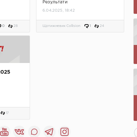
Результати
6.04.2025, 18:42
0
28
Щотижневик Collision
1
24
2025
17