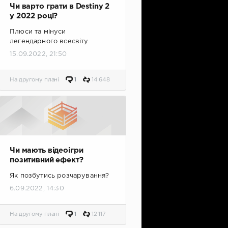
Чи варто грати в Destiny 2
у 2022 році?
Плюси та мінуси
легендарного всесвіту
15.09.2022, 21:50
На другому плані
1
14 648
Чи мають відеоігри
позитивний ефект?
Як позбутись розчарування?
6.09.2022, 14:30
На другому плані
1
12 117