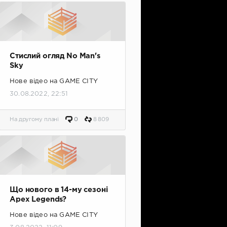
Стислий огляд No Man's
Sky
Нове відео на GAME CITY
30.08.2022, 22:51
На другому плані
0
8 809
Що нового в 14-му сезоні
Apex Legends?
Нове відео на GAME CITY