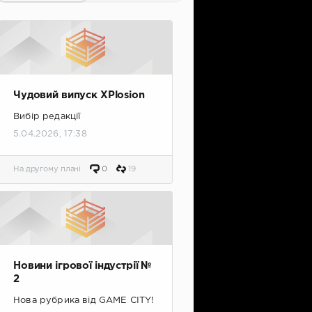
Чудовий випуск XPlosion
Вибір редакції
5.04.2026, 17:38
На другому плані
0
19
Новини ігрової індустрії №
2
Нова рубрика від GAME CITY!