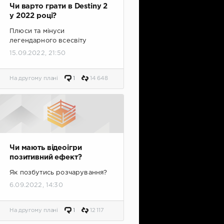
Чи варто грати в Destiny 2
у 2022 році?
Плюси та мінуси
легендарного всесвіту
15.09.2022, 21:50
На другому плані
1
14 648
Чи мають відеоігри
позитивний ефект?
Як позбутись розчарування?
6.09.2022, 14:30
На другому плані
1
12 117