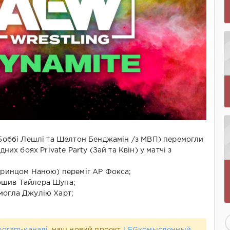
(Боббі Лешлі та Шелтон Бенджамін /з МВП) перемогли
их боях Private Party (Зай та Квін) у матчі з
Принцом Наною) переміг АР Фокса;
ошив Тайлера Шупа;
могла Джулію Харт;