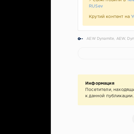
⚡ Свіжі новини в
Tel
RUSev
Крутий контент на
Y
AEW Dynamite
,
AEW
,
Dyn
Информация
Посетители, находящ
к данной публикации.