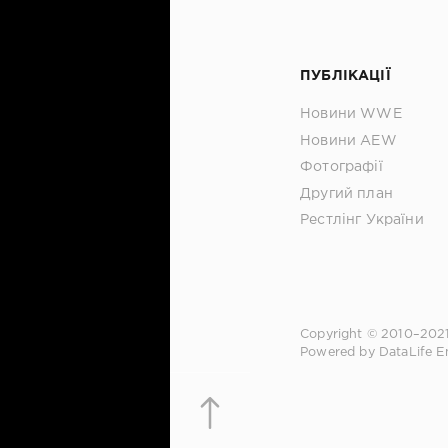
ПУБЛІКАЦІЇ
Новини WWE
Новини AEW
Фотографії
Другий план
Рестлінг України
Copyright © 2010–202
Powered by DataLife E