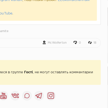
egram-каналі
, наш новий проект
LEGкомысленный
ouTube
.
amite
McWolferton
0
18
иеся в группе
Гості
, не могут оставлять комментарии