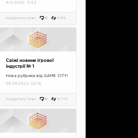
4.10.2022, 11:52
На другому плані
0
9 109
Свіжі новини ігрової
індустрії № 1
Нова рубрика від GAME CITY!
28.09.2022, 02:16
На другому плані
0
14 774