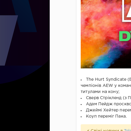
The Hurt Syndicate 
чемпіонів AEW у командн
титулами на кону;
Сверв Стрікленд (з 
Адам Пейдж проскв
Джеймі Хейтер пере
Коуп переміг Пака.