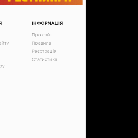
Я
ІНФОРМАЦІЯ
Про сайт
айту
Правила
Реєстрація
Статистика
оу