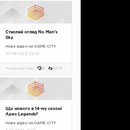
Стислий огляд No Man's
Sky
Нове відео на GAME CITY
30.08.2022, 22:51
На другому плані
0
8 809
Що нового в 14-му сезоні
Apex Legends?
Нове відео на GAME CITY