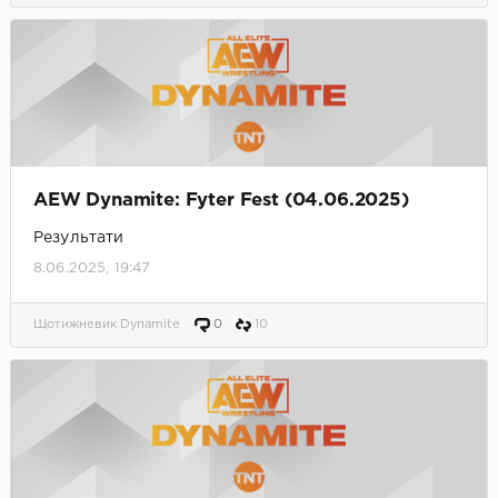
AEW Dynamite: Fyter Fest (04.06.2025)
Результати
8.06.2025, 19:47
Щотижневик Dynamite
0
10