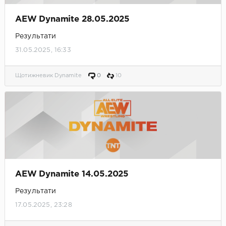
AEW Dynamite 28.05.2025
Результати
31.05.2025, 16:33
Щотижневик Dynamite
0
10
AEW Dynamite 14.05.2025
Результати
17.05.2025, 23:28