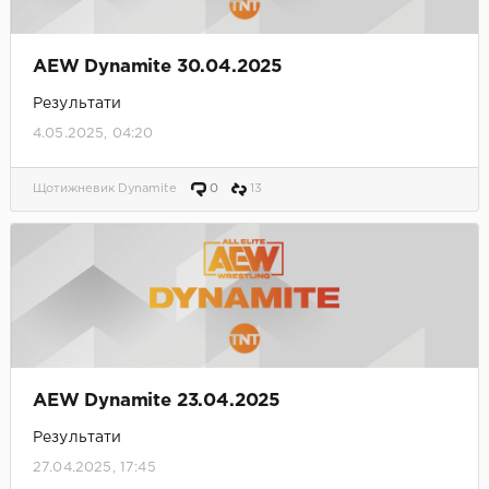
AEW Dynamite 30.04.2025
Результати
4.05.2025, 04:20
Щотижневик Dynamite
0
13
AEW Dynamite 23.04.2025
Результати
27.04.2025, 17:45