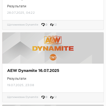
Результати
28.07.2025, 04:22
Щотижневик Dynamite
0
12
AEW Dynamite 16.07.2025
Результати
19.07.2025, 23:08
Щотижневик Dynamite
0
12