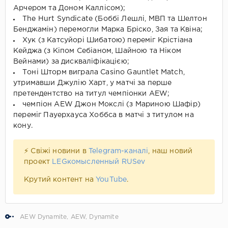
Арчером та Доном Каллісом);
The Hurt Syndicate (Боббі Лешлі, МВП та Шелтон
Бенджамін) перемогли Марка Бріско, Зая та Квіна;
Хук (з Катсуйорі Шибатою) переміг Крістіана
Кейджа (з Кіпом Себіаном, Шайною та Ніком
Вейнами) за дискваліфікацією;
Тоні Шторм виграла Casino Gauntlet Match,
утримавши Джулію Харт, у матчі за перше
претендентство на титул чемпіонки AEW;
чемпіон AEW Джон Мокслі (з Мариною Шафір)
переміг Пауерхауса Хоббса в матчі з титулом на
кону.
⚡ Свіжі новини в
Telegram-каналі
, наш новий
проект
LEGкомысленный RUSev
Крутий контент на
YouTube
.
AEW Dynamite
,
AEW
,
Dynamite