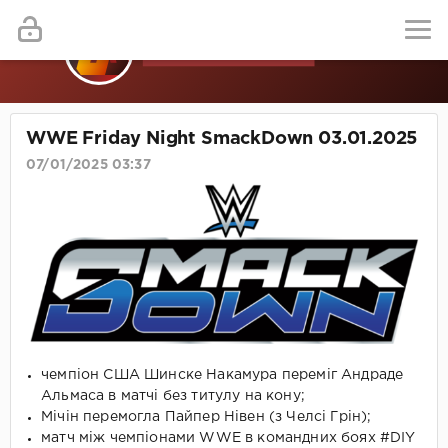
WWE Friday Night SmackDown 03.01.2025
07/01/2025 03:37
чемпіон США Шинске Накамура переміг Андраде
Альмаса в матчі без титулу на кону;
Мічін перемогла Пайпер Нівен (з Челсі Грін);
матч між чемпіонами WWE в командних боях #DIY