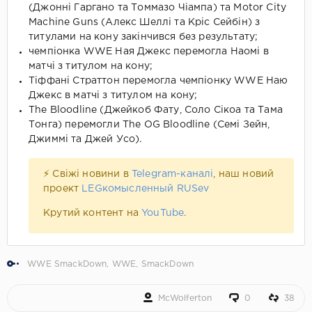
(Джонні Гаргано та Томмазо Чіампа) та Motor City
Machine Guns (Алекс Шеллі та Кріс Сейбін) з
титулами на кону закінчився без результату;
чемпіонка WWE Ная Джекс перемогла Наомі в
матчі з титулом на кону;
Тіффані Страттон перемогла чемпіонку WWE Наю
Джекс в матчі з титулом на кону;
The Bloodline (Джейкоб Фату, Соло Сікоа та Тама
Тонга) перемогли The OG Bloodline (Семі Зейн,
Джиммі та Джей Усо).
⚡ Свіжі новини в
Telegram-каналі
, наш новий
проект
LEGкомысленный RUSev
Крутий контент на
YouTube
.
WWE SmackDown
,
WWE
,
SmackDown
McWolferton
0
38