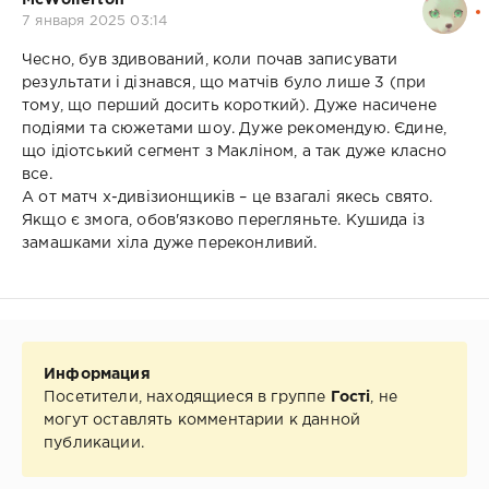
McWolferton
7 января 2025 03:14
Чесно, був здивований, коли почав записувати
результати і дізнався, що матчів було лише 3 (при
тому, що перший досить короткий). Дуже насичене
подіями та сюжетами шоу. Дуже рекомендую. Єдине,
що ідіотський сегмент з Макліном, а так дуже класно
все.
А от матч х-дивізионщиків – це взагалі якесь свято.
Якщо є змога, обов'язково перегляньте. Кушида із
замашками хіла дуже переконливий.
Информация
Посетители, находящиеся в группе
Гості
, не
могут оставлять комментарии к данной
публикации.