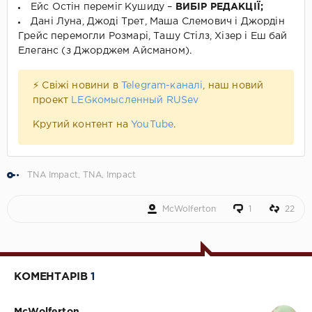
Ейс Остін переміг Кушиду –
ВИБІР РЕДАКЦІЇ;
Дані Луна, Джоді Трет, Маша Слемович і Джордін
Грейс перемогли Розмарі, Ташу Стілз, Хізер і Еш бай
Елеганс (з Джорджем Айсманом).
⚡ Свіжі новини в
Telegram-каналі
, наш новий
проект
LEGкомысленный RUSev
Крутий контент на
YouTube
.
TNA Impact
,
TNA
,
Impact
McWolferton
1
22
КОМЕНТАРІВ
1