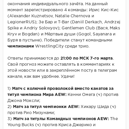
окончания индивидуального зачёта. На данный
момент зарегистрировано 4 команды: Ирис Кис-Кис
(Alexander Kuznetsov, Natalie Chernova и
LegionerRUS); Зе Бар и T-Bar (Daniil Derkach, Andrzej
Spike и Andriy Solovyov); Gentlemen Club (Вася, Maks
Kryv и Bogdan) и Мёртвые души (Gogol, Sayanara и
Буря в пустыне). Победители станут командными
чемпионами
WrestlingCity среди трио.
Ответы принимаются до
21:00 по МСК 7-го марта
.
Свой прогноз можете оставлять в комментариях к
этой новости или в закреплённом посту в телеграм
канале, как вам удобнее. Удачи!
1)
Матч с колючей проволокой вместо канатов за
титул чемпиона Мира AEW:
Кенни Омега (ч) против
Джона Моксли;
2)
Матч за титул чемпионки AEW:
Хикару Шида (ч)
против Рио Мизунами;
3)
Матч за титулы Командных чемпионов AEW:
The
Young Bucks (ч) против Криса Джерико и