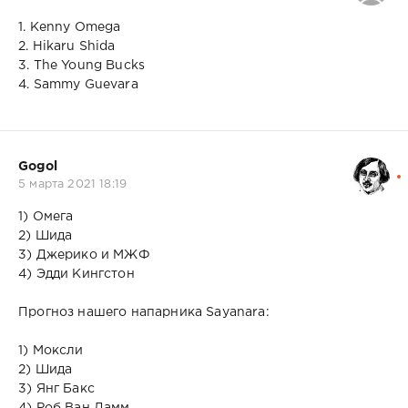
1. Kenny Omega
2. Hikaru Shida
3. The Young Bucks
4. Sammy Guevara
Gogol
5 марта 2021 18:19
1) Омега
2) Шида
3) Джерико и МЖФ
4) Эдди Кингстон
Прогноз нашего напарника Sayanara:
1) Моксли
2) Шида
3) Янг Бакс
4) Роб Ван Дамм