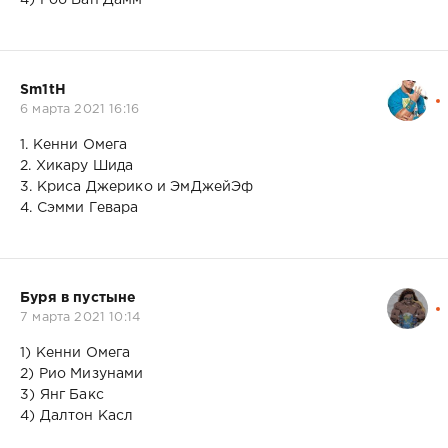
Sm1tH
6 марта 2021 16:16
1. Кенни Омега
2. Хикару Шида
3. Криса Джерико и ЭмДжейЭф
4. Сэмми Гевара
Буря в пустыне
7 марта 2021 10:14
1) Кенни Омега
2) Рио Мизунами
3) Янг Бакс
4) Далтон Касл