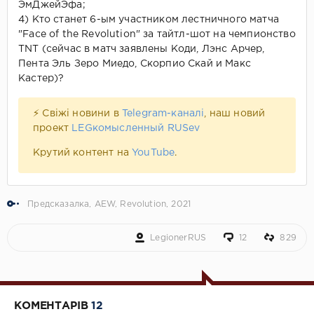
ЭмДжейЭфа;
4) Кто станет 6-ым участником лестничного матча
"Face of the Revolution" за тайтл-шот на чемпионство
TNT (сейчас в матч заявлены Коди, Лэнс Арчер,
Пента Эль Зеро Миедо, Скорпио Скай и Макс
Кастер)?
⚡ Свіжі новини в
Telegram-каналі
, наш новий
проект
LEGкомысленный RUSev
Крутий контент на
YouTube
.
Предсказалка
,
AEW
,
Revolution
,
2021
LegionerRUS
12
829
КОМЕНТАРІВ
12