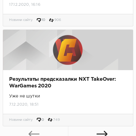
17.12.2020, 16:16
Новини сайту
10
906
Результаты предсказалки NXT TakeOver:
WarGames 2020
Уже не шутки
7.12.2020, 18:51
Новини сайту
0
749