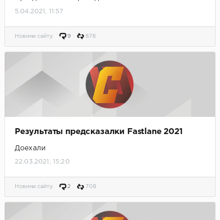
5.04.2021, 11:57
Новини сайту
9
878
Результаты предсказалки Fastlane 2021
Доехали
22.03.2021, 15:20
Новини сайту
2
708