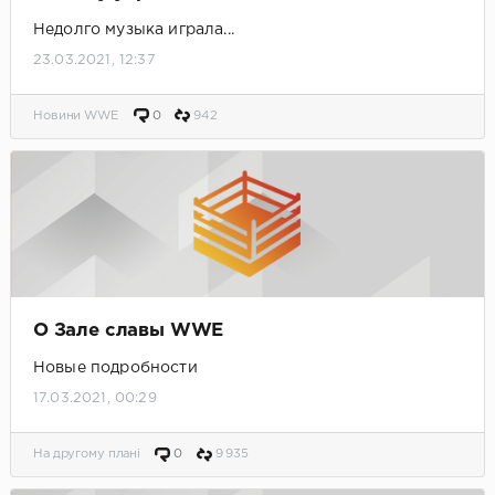
Недолго музыка играла...
23.03.2021, 12:37
Новини WWE
0
942
О Зале славы WWE
Новые подробности
17.03.2021, 00:29
На другому плані
0
9 935