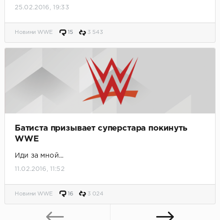
25.02.2016, 19:33
Новини WWE
15
3 543
Батиста призывает суперстара покинуть
WWE
Иди за мной...
11.02.2016, 11:52
Новини WWE
16
3 024