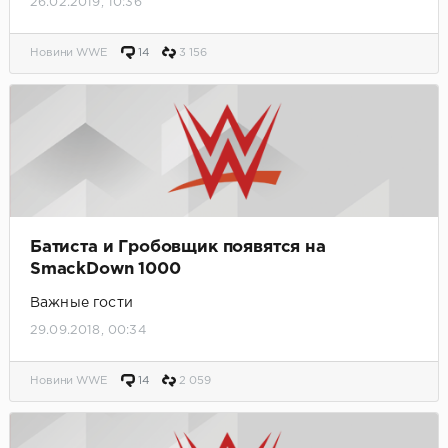
26.02.2019, 10:36
Новини WWE
14
3 156
Батиста и Гробовщик появятся на
SmackDown 1000
Важные гости
29.09.2018, 00:34
Новини WWE
14
2 059