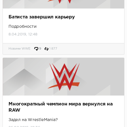
Батиста завершил карьеру
Подробности
8.04.2019, 12:48
Новини WWE
9
1 877
Многократный чемпион мира вернулся на
RAW
Задел на WrestleMania?