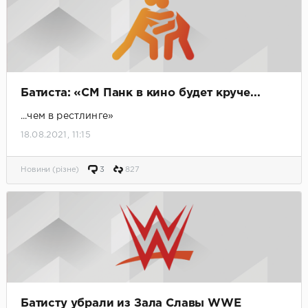
Батиста: «СМ Панк в кино будет круче...
...чем в рестлинге»
18.08.2021, 11:15
Новини (різне)
3
827
Батисту убрали из Зала Славы WWE