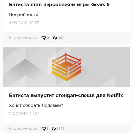
Батиста стал персонажем игры Gears 5
Подробности
4.09.2019, 12:37
На другому плані
0
997
Батиста выпустит стендап-спешл для Netflix
Хочет собрать Ледовый?
11.07.2019, 14:22
На другому плані
1
1 578