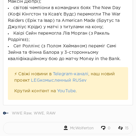
Максін Дюпрі);
світові чемпіони в командних боях The New Day
(Кофі Кінгстон та Ксав'є Вудс) перемогли The War
Raiders (Ерік та Івар) та American Made (Брутус та
Джуліус Кріди) у матчі з титулами на кону;
Каірі Сейн перемогла Лів Морган (з Ракель
Родрігез);
Сет Роллінс (з Полом Хейманом) переміг Семі
Зейна та Фінна Балора у 3-сторонньому
кваліфікаційному бою до матчу Money in the Bank.
⚡ Свіжі новини в
Telegram-каналі
, наш новий
проект
LEGкомысленный RUSev
Крутий контент на
YouTube
.
WWE Raw
,
WWE
,
RAW
McWolferton
0
15