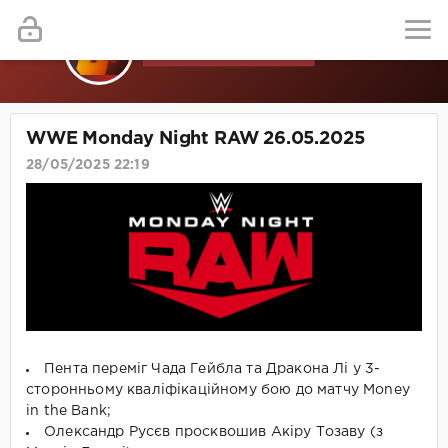
WWE Monday Night RAW 26.05.2025
28/05/2025 22:19
Пента переміг Чада Гейбла та Дракона Лі у 3-
сторонньому кваліфікаційному бою до матчу Money
in the Bank;
Олександр Русєв просквошив Акіру Тозаву (з