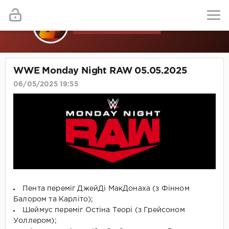
WWE Monday Night RAW 05.05.2025
06/05/2025 19:55
Пента переміг ДжейДі МакДонаха (з Фінном
Балором та Карліто);
Шеймус переміг Остіна Теорі (з Грейсоном
Уоллером);