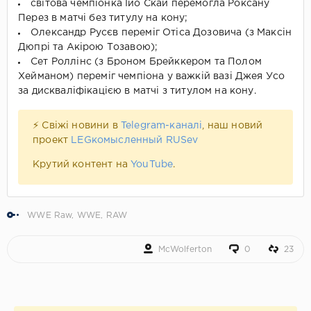
світова чемпіонка Ійо Скай перемогла Роксану
Перез в матчі без титулу на кону;
Олександр Русєв переміг Отіса Дозовича (з Максін
Дюпрі та Акірою Тозавою);
Сет Роллінс (з Броном Брейккером та Полом
Хейманом) переміг чемпіона у важкій вазі Джея Усо
за дискваліфікацією в матчі з титулом на кону.
⚡ Свіжі новини в
Telegram-каналі
, наш новий
проект
LEGкомысленный RUSev
Крутий контент на
YouTube
.
WWE Raw
,
WWE
,
RAW
McWolferton
0
23