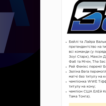
Бейлі та Лайра Вальк
претендентство на т
всі команди (у поряд
Зоуі Старк), Максін 
Фаб та Мічін, The Se
Рей Фенікс переміг 
Зеліна Вега перемогл
матчі без титулу на к
чемпіонка WWE Тіффа
титулу на кону;
чемпіон США ЕлЕй Кна
Тама Тонга).