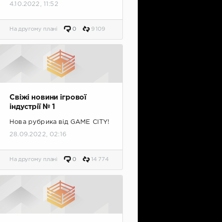
4.10.2022, 11:52
На другому плані
0
9 109
Свіжі новини ігрової
індустрії № 1
Нова рубрика від GAME CITY!
28.09.2022, 02:16
На другому плані
0
14 774