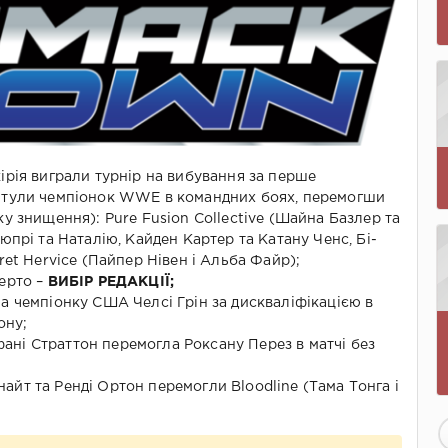
ірія виграли турнір на вибування за перше
итули чемпіонок WWE в командних боях, перемогши
ку знищення): Pure Fusion Collective (Шайна Базлер та
Дюпрі та Наталію, Кайден Картер та Катану Ченс, Бі-
cret Hervice (Пайпер Нівен і Альба Файр);
Берто –
ВИБІР РЕДАКЦІЇ;
а чемпіонку США Челсі Грін за дискваліфікацією в
ону;
ні Страттон перемогла Роксану Перез в матчі без
йт та Ренді Ортон перемогли Bloodline (Тама Тонга і