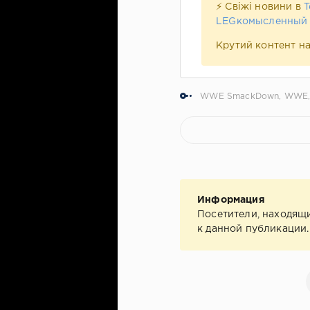
⚡ Свіжі новини в
T
LEGкомысленный
Крутий контент н
WWE SmackDown
,
WWE
Информация
Посетители, находящ
к данной публикации.