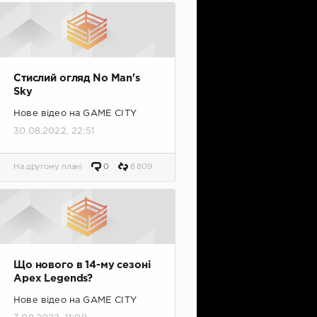
Стислий огляд No Man's
Sky
Нове відео на GAME CITY
30.08.2022, 22:51
На другому плані
0
8 809
Що нового в 14-му сезоні
Apex Legends?
Нове відео на GAME CITY