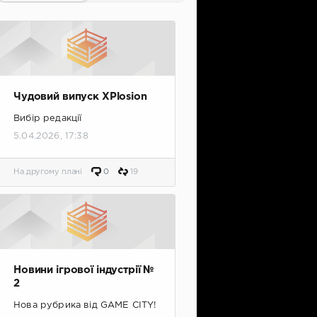
Чудовий випуск XPlosion
Вибір редакції
5.04.2026, 17:38
На другому плані
0
19
Новини ігрової індустрії №
2
Нова рубрика від GAME CITY!