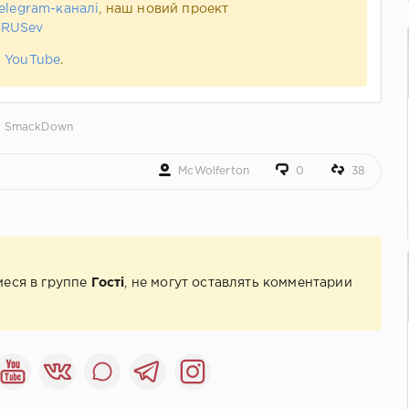
elegram-каналі
, наш новий проект
 RUSev
а
YouTube
.
,
SmackDown
McWolferton
0
38
иеся в группе
Гості
, не могут оставлять комментарии