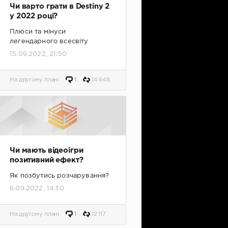
Чи варто грати в Destiny 2
у 2022 році?
Плюси та мінуси
легендарного всесвіту
15.09.2022, 21:50
На другому плані
1
14 648
Чи мають відеоігри
позитивний ефект?
Як позбутись розчарування?
6.09.2022, 14:30
На другому плані
1
12 117