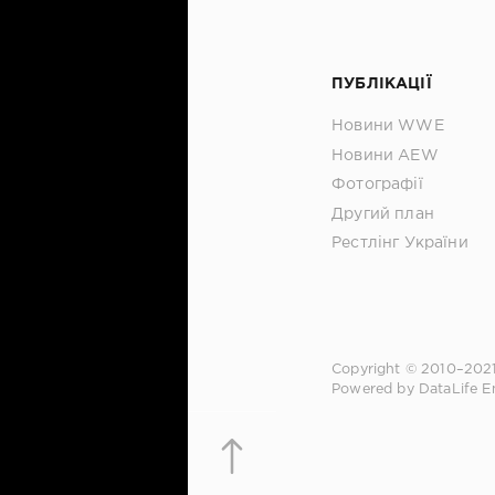
ПУБЛІКАЦІЇ
Новини WWE
Новини AEW
Фотографії
Другий план
Рестлінг України
Copyright © 2010–202
Powered by DataLife E