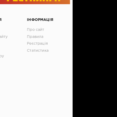
Я
ІНФОРМАЦІЯ
Про сайт
айту
Правила
Реєстрація
Статистика
оу