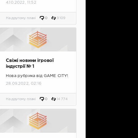
4.10.2022, 11:52
На другому плані
0
9 109
Свіжі новини ігрової
індустрії № 1
Нова рубрика від GAME CITY!
28.09.2022, 02:16
На другому плані
0
14 774