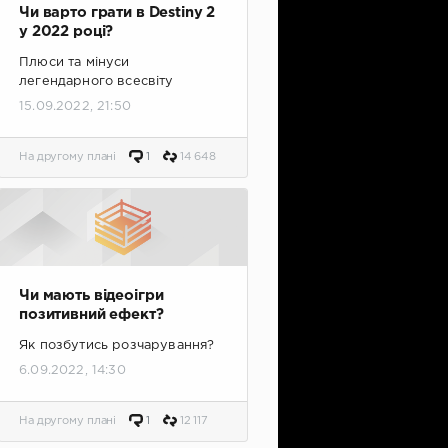
Чи варто грати в Destiny 2
у 2022 році?
Плюси та мінуси
легендарного всесвіту
15.09.2022, 21:50
На другому плані
1
14 648
Чи мають відеоігри
позитивний ефект?
Як позбутись розчарування?
6.09.2022, 14:30
На другому плані
1
12 117