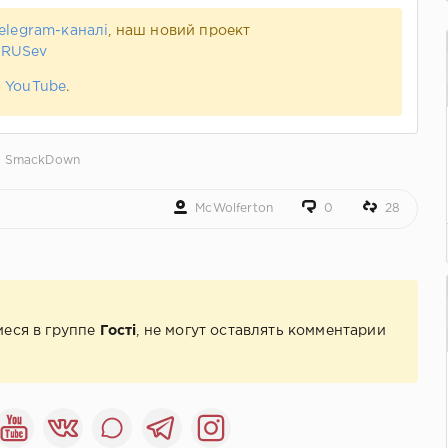
elegram-каналі
, наш новий проект
 RUSev
а
YouTube
.
,
SmackDown
McWolferton
0
28
иеся в группе
Гості
, не могут оставлять комментарии