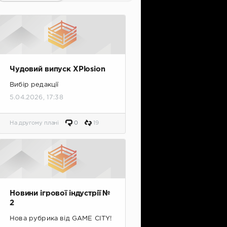
Чудовий випуск XPlosion
Вибір редакції
5.04.2026, 17:38
На другому плані
0
19
Новини ігрової індустрії №
2
Нова рубрика від GAME CITY!