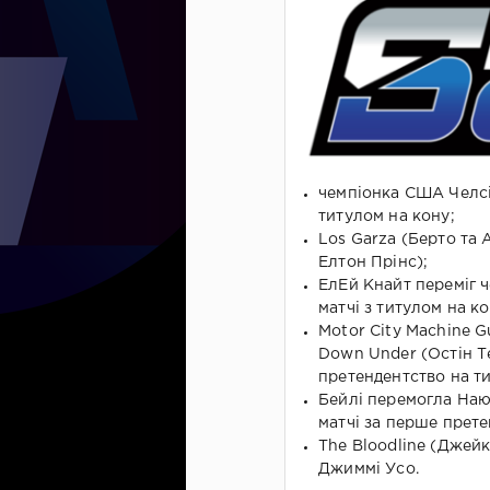
чемпіонка США Челсі 
титулом на кону;
Los Garza (Берто та 
Елтон Прінс);
ЕлЕй Кнайт переміг 
матчі з титулом на ко
Motor City Machine G
Down Under (Остін Те
претендентство на т
Бейлі перемогла Наю
матчі за перше прет
The Bloodline (Джейк
Джиммі Усо.