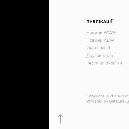
ПУБЛІКАЦІЇ
Новини WWE
Новини AEW
Фотографії
Другий план
Рестлінг України
Copyright © 2010–202
Powered by DataLife E