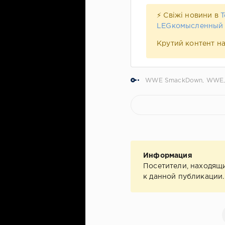
⚡ Свіжі новини в
T
LEGкомысленный
Крутий контент н
WWE SmackDown
,
WWE
Информация
Посетители, находящ
к данной публикации.