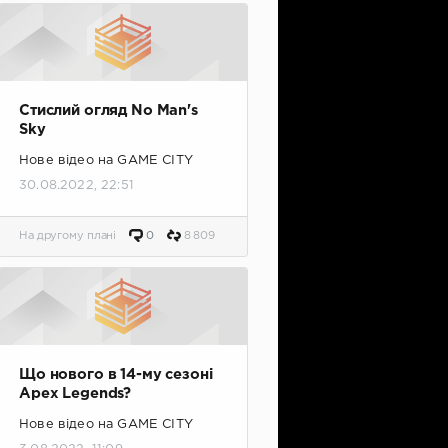
Стислий огляд No Man's
Sky
Нове відео на GAME CITY
30.08.2022, 22:51
На другому плані
0
8 809
Що нового в 14-му сезоні
Apex Legends?
Нове відео на GAME CITY