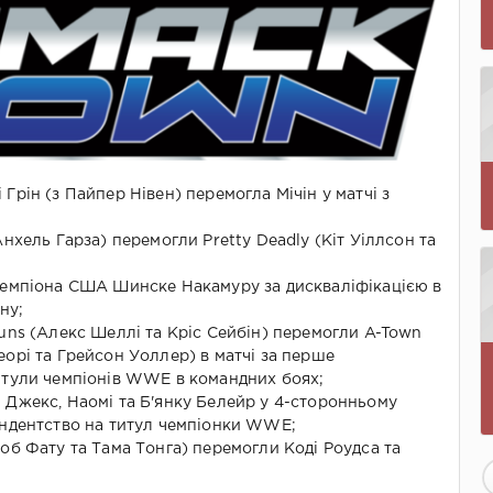
Грін (з Пайпер Нівен) перемогла Мічін у матчі з
Анхель Гарза) перемогли Pretty Deadly (Кіт Уіллсон та
чемпіона США Шинске Накамуру за дискваліфікацією в
ну;
uns (Алекс Шеллі та Кріс Сейбін) перемогли A-Town
орі та Грейсон Уоллер) в матчі за перше
итули чемпіонів WWE в командних боях;
 Джекс, Наомі та Б'янку Белейр у 4-сторонньому
ендентство на титул чемпіонки WWE;
об Фату та Тама Тонга) перемогли Коді Роудса та