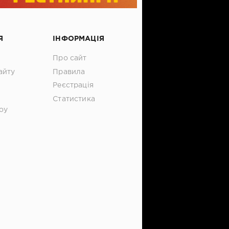
Я
ІНФОРМАЦІЯ
Про сайт
айту
Правила
Реєстрація
Статистика
оу