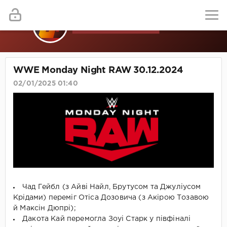
WWE Monday Night RAW 30.12.2024
02/01/2025 01:40
Чад Гейбл (з Айві Найл, Брутусом та Джуліусом
Крідами) переміг Отіса Дозовича (з Акірою Тозавою
й Максін Дюпрі);
Дакота Кай перемогла Зоуі Старк у півфіналі