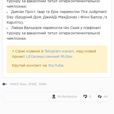
турніру за вакантний титул інтерконтинентальної
чемпіонки;
Деміан Пріст, Івар та Ерік перемогли The Judgment
Day (Брудний Дом, ДжейДі МакДонах і Фінн Балор /з
Карліто);
Лайра Валькірія перемогла Ійо Скай у півфіналі
турніру за вакантний титул інтерконтинентальної
чемпіонки.
⚡ Свіжі новини в
Telegram-каналі
, наш новий
проект
LEGкомысленный RUSev
Крутий контент на
YouTube
.
WWE Raw
,
WWE
,
RAW
McWolferton
0
44