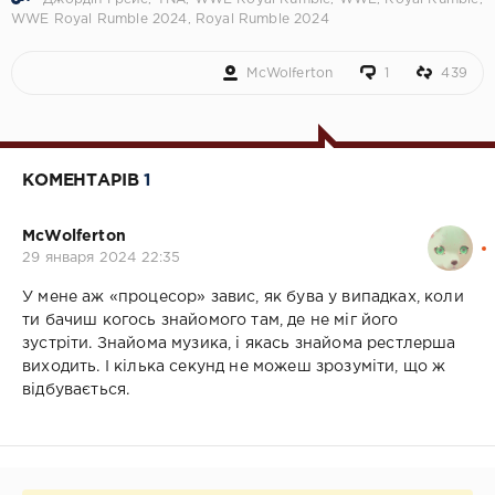
WWE Royal Rumble 2024
,
Royal Rumble 2024
McWolferton
1
439
КОМЕНТАРІВ
1
McWolferton
29 января 2024 22:35
У мене аж «процесор» завис, як бува у випадках, коли
ти бачиш когось знайомого там, де не міг його
зустріти. Знайома музика, і якась знайома рестлерша
виходить. І кілька секунд не можеш зрозуміти, що ж
відбувається.