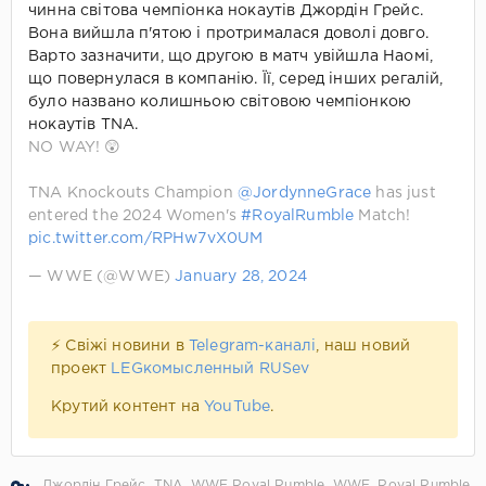
чинна світова чемпіонка нокаутів Джордін Грейс.
Вона вийшла п'ятою і протрималася доволі довго.
Варто зазначити, що другою в матч увійшла Наомі,
що повернулася в компанію. Її, серед інших регалій,
було названо колишньою світовою чемпіонкою
нокаутів TNA.
NO WAY! 😲
TNA Knockouts Champion
@JordynneGrace
has just
entered the 2024 Women's
#RoyalRumble
Match!
pic.twitter.com/RPHw7vX0UM
— WWE (@WWE)
January 28, 2024
⚡ Свіжі новини в
Telegram-каналі
, наш новий
проект
LEGкомысленный RUSev
Крутий контент на
YouTube
.
Джордін Грейс
,
TNA
,
WWE Royal Rumble
,
WWE
,
Royal Rumble
,