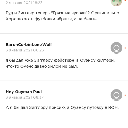
2 января 2021 18:23
Руд и Зигглер теперь "Грязные чуваки"? Оригинально.
Хорошо хоть футболки чёрные, а не белые.
BaronCorbinLoneWolf
3 января 2021 00:23
я бы дал уже Зигглеру фейстерн ,а Оуэнсу хилтерн,
что-то Оуенс давно хилом не был.
Hey Guyman Paul
3 января 2021 08:37
А я бы дал Зигглеру пенсию, а Оуэнсу путевку в ROH.