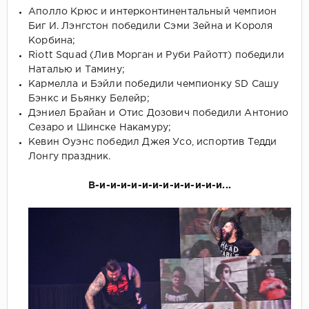
Аполло Крюс и интерконтинентальный чемпион
Биг И. Лэнгстон победили Сэми Зейна и Короля
Корбина;
Riott Squad (Лив Морган и Руби Райотт) победили
Наталью и Тамину;
Кармелла и Бэйли победили чемпионку SD Сашу
Бэнкс и Бьянку Белейр;
Дэниел Брайан и Отис Дозович победили Антонио
Сезаро и Шинске Накамуру;
Кевин Оуэнс победил Джея Усо, испортив Тедди
Лонгу праздник.
В-и-и-и-и-и-и-и-и-и-и-и-и...