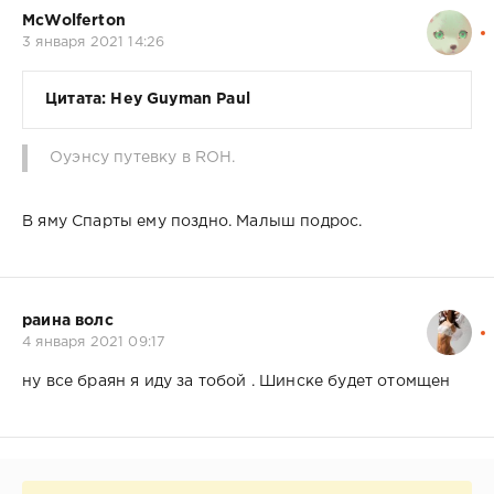
McWolferton
3 января 2021 14:26
Цитата: Hey Guyman Paul
Оуэнсу путевку в ROH.
В яму Спарты ему поздно. Малыш подрос.
раина волс
4 января 2021 09:17
ну все браян я иду за тобой . Шинске будет отомщен