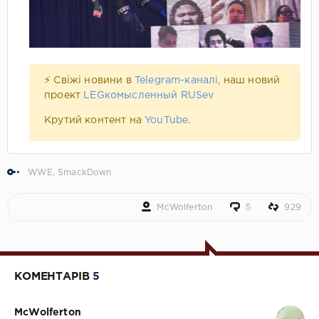
⚡ Свіжі новини в
Telegram-каналі
, наш новий
проект
LEGкомысленный RUSev
Крутий контент на
YouTube
.
WWE
,
SmackDown
McWolferton
5
929
КОМЕНТАРІВ
5
McWolferton