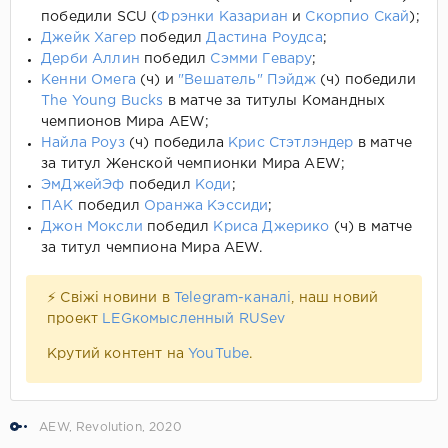
победили SCU (
Фрэнки Казариан
и
Скорпио Скай
);
Джейк Хагер
победил
Дастина Роудса
;
Дерби Аллин
победил
Сэмми Гевару
;
Кенни Омега
(ч) и
"Вешатель" Пэйдж
(ч) победили
The Young Bucks
в матче за титулы Командных
чемпионов Мира AEW;
Найла Роуз
(ч) победила
Крис Стэтлэндер
в матче
за титул Женской чемпионки Мира AEW;
ЭмДжейЭф
победил
Коди
;
ПАК
победил
Оранжа Кэссиди
;
Джон Моксли
победил
Криса Джерико
(ч) в матче
за титул чемпиона Мира AEW.
⚡ Свіжі новини в
Telegram-каналі
, наш новий
проект
LEGкомысленный RUSev
Крутий контент на
YouTube
.
AEW
,
Revolution
,
2020