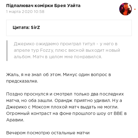
Підпалювач комірки Брея Уайта
1 марта 2020 10:58
Цитата: SirZ
Джерико ожидаемо проиграл титул - у него в
апреле тур Fozzy, плюс весной выходит новый
альбом. Матч в целом мне понравился.
Жаль, я не знал об этом. Минус один вопрос в
предсказалке.
Поздно проснулся и смотрел только два последних
матча, но оба зашли. Орандж приятно удивил. Ну а
Джерико с Моксом плохой матч выдать не могли.
Огромный контраст на фоне прошлого шоу от ВВЕ в
Аравии.
Вечером посмотрю остальные матчи