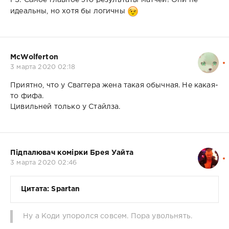
PS: Самое главное это результаты матчей! Они не
идеальны, но хотя бы логичны
McWolferton
3 марта 2020 02:18
Приятно, что у Сваггера жена такая обычная. Не какая-
то фифа.
Цивильней только у Стайлза.
Підпалювач комірки Брея Уайта
3 марта 2020 02:46
Цитата: Spartan
Ну а Коди упоролся совсем. Пора увольнять.