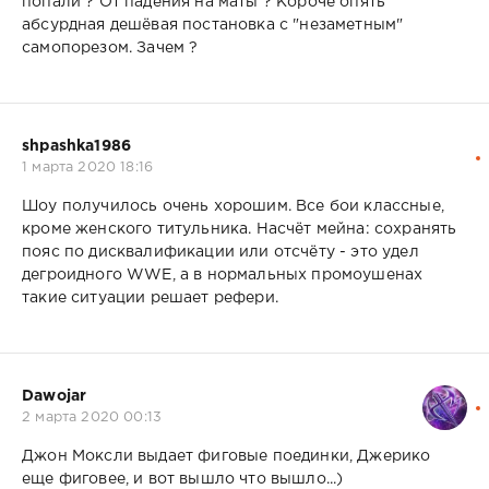
попали ? От падения на маты ? Короче опять
абсурдная дешёвая постановка с "незаметным"
самопорезом. Зачем ?
shpashka1986
1 марта 2020 18:16
Шоу получилось очень хорошим. Все бои классные,
кроме женского титульника. Насчёт мейна: сохранять
пояс по дисквалификации или отсчёту - это удел
дегроидного WWE, а в нормальных промоушенах
такие ситуации решает рефери.
Dawojar
2 марта 2020 00:13
Джон Моксли выдает фиговые поединки, Джерико
еще фиговее, и вот вышло что вышло...)