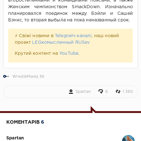
второстепенными и командными поясами, а также
Женским чемпионством SmackDown. Изначально
планировался поединок между Бэйли и Сашей
Бэнкс, то вторая выбыла на пока неназванный срок.
⚡ Свіжі новини в
Telegram-каналі
, наш новий
проект
LEGкомысленный RUSev
Крутий контент на
YouTube
.
WrestleMania 36
Spartan
6
1 360
КОМЕНТАРІВ
6
Spartan