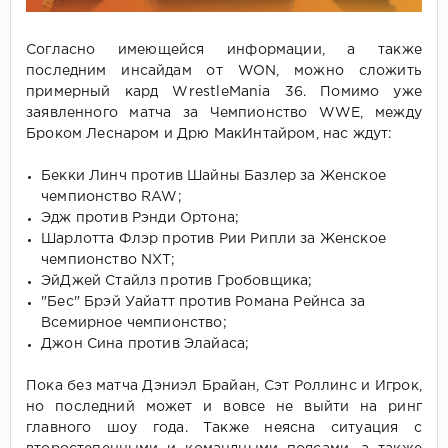
Согласно имеющейся информации, а также
последним инсайдам от WON, можно сложить
примерный кард WrestleMania 36. Помимо уже
заявленного матча за Чемпионство WWE, между
Броком Леснаром и Дрю МакИнтайром, нас ждут:
Бекки Линч против Шайны Базлер за Женское
чемпионство RAW;
Эдж против Рэнди Ортона;
Шарлотта Флэр против Рии Рипли за Женское
чемпионство NXT;
ЭйДжей Стайлз против Гробовщика;
"Бес" Брэй Уайатт против Романа Рейнса за
Всемирное чемпионство;
Джон Сина против Элайаса;
Пока без матча Дэниэл Брайан, Сэт Роллинс и Игрок,
но последний может и вовсе не выйти на ринг
главного шоу года. Также неясна ситуация с