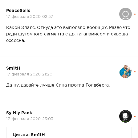
PeaceSells
17 февраля 2020 02:57
Какой Элаяс. Откуда это выползло вообще?. Разве что
ради шуточного сегмента с др. таганамисом и сквоша
ессесна.
Sm1tH
17 февраля 2020 21:20
Да ну, давайте лучше Сина против Голдберга.
Sy Niy Pank
17 февраля 2020 23:03
Цитата: Sm1tH