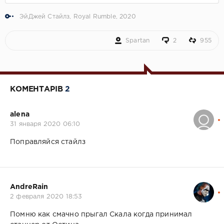
ЭйДжей Стайлз
,
Royal Rumble
,
2020
Spartan
2
955
КОМЕНТАРІВ
2
alena
31 января 2020 06:10
Поправляйся стайлз
AndreRain
2 февраля 2020 18:53
Помню как смачно прыгал Скала когда принимал