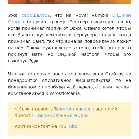
Уже
сообщалось
, что на Royal Rumble
ЭйДжей
Стайлз
получил травму. Рестлер вывихнул плечо,
когда принимал гарпун от Эджа. Стайлз хотел, чтобы
всё было в лучшем виде и переусердствовал, когда
принимал бамп, так что вина за повреждение лежит
на нём. Также руководство хотело, чтобы он просто
покинул матч, но ЭйДжей настоял, чтобы его
выкинул Эдж.
Что же по срокам восстановления, если Стайлзу не
понадобится оперативное вмешательства, то на
больничном он пробудет 4...6 недель, а значит успеет
восстановиться к WrestleMania.
⚡ Свіжі новини в
Telegram-каналі
, наш новий
проект
LEGкомысленный RUSev
Крутий контент на
YouTube
.