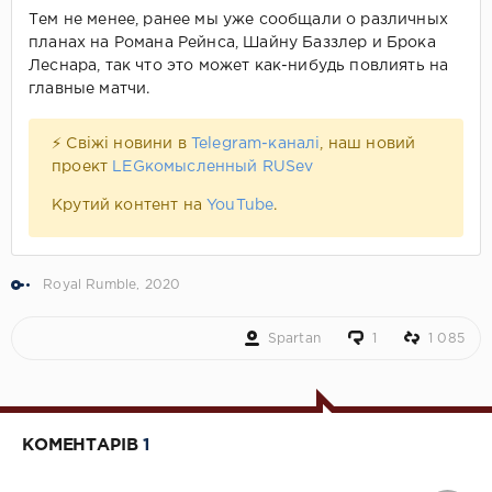
Тем не менее, ранее мы уже сообщали о различных
планах на Романа Рейнса, Шайну Баззлер и Брока
Леснара, так что это может как-нибудь повлиять на
главные матчи.
⚡ Свіжі новини в
Telegram-каналі
, наш новий
проект
LEGкомысленный RUSev
Крутий контент на
YouTube
.
Royal Rumble
,
2020
Spartan
1
1 085
КОМЕНТАРІВ
1