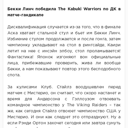
Бекки Линч победила The Kabuki Warriors по ДК в
матче-гандикапе
Дисквалификация случается из-за того, что в финале
Аска хватает стальной стул и бьет им Бекки Линч.
Избиение стулом продолжается и после гонга, затем
чемпионку укладывают на стол в рингсайде, Каири
летит на нее с инсэйн элбоу, стол проламывается!
Фантастика! Японок изгоняют вон официальные
лица, прибежавшие проверить, жива ли вообще
Бекки, а нам показывают повтор этого бесподобного
спота.
За кулисами Клуб. Стайлз воодушевлен перед
матчем с Мистерио, он считает, что скоро настанет и
время для Андерсона с Гэллоузом отвоевать
командное чемпионство у The Viking Raiders – так
же, как сегодня Стайлз отвоюет чемпионство США у
Мистерио. И они как следует это отпразднуют. Ну а
если Рэнди Ортон захочет сегодня или завтра сунуть