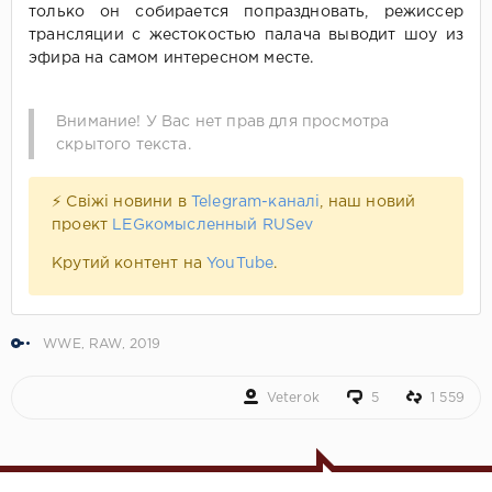
только он собирается попраздновать, режиссер
трансляции с жестокостью палача выводит шоу из
эфира на самом интересном месте.
Внимание! У Вас нет прав для просмотра
скрытого текста.
⚡ Свіжі новини в
Telegram-каналі
, наш новий
проект
LEGкомысленный RUSev
Крутий контент на
YouTube
.
WWE
,
RAW
,
2019
Veterok
5
1 559