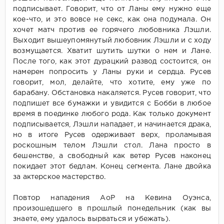
подписывает. Говорит, что от Ланы ему нужно еще
кое-что, и это вовсе не секс, как она подумала. Он
хочет матч против ее горячего любовника Лэшли.
Выходит вышеупомянутый любовник Лэшли и с ходу
возмущается. Хватит шутить шутки о нем и Лане.
После того, как этот дурацкий развод состоится, он
намерен попросить у Ланы руки и сердца. Русев
говорит, мол, делайте, что хотите, ему уже по
барабану. Обстановка накаляется. Русев говорит, что
подпишет все бумажки и увидится с Бобби в любое
время в поединке любого рода. Как только документ
подписывается, Лэшли нападает, и начинается драка,
но в итоге Русев одерживает верх, проламывая
роскошным телом Лэшли стол. Лана просто в
бешенстве, а свободный как ветер Русев наконец
покидает этот бедлам. Конец сегмента. Лане двойка
за актерское мастерство.
Повтор нападения АоР на Кевина Оуэнса,
произошедшего в прошлый понедельник (как вы
знаете, ему удалось вырваться и убежать).