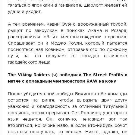
тягаться с японками в гандикапе. Шарлотт желает ей
удачи и уходит.
А тем временем, Кевин Оуэнс, вооруженный трубой,
рыщет по закоулкам в поисках Акама и Резара,
расспрашивая об их местонахождении персонал.
Спрашивает он и Моджо Роули, который пытается
посмеяться над Кевином, отправив его по ложному
пути, за что получает от канадца отличного
гвардейского леща
The Viking Raiders (ч) победили The Street Profits в
матче с командным чемпионством RAW на кону
После убедительной победы Викингов обе команды
остаются на ринге, чтобы выразить друг другу
уважение и благодарность за отличный титульный
поединок, но их прерывает Сет Роллинс, у которого
язык чешется. Он, конечно, ненавидит вот так
вторгаться, но очень надо, а если кто-нибудь хочет
остаться послушать, то велкам. Никто, однако, не