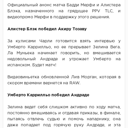
Официальный анонс матча Бадди Мерфи и Алистера
Блэка, назначенного на грядущее PPV TLC, и
видеопромо Мерфи в поддержку этого решения.
Алистер Блэк победил Акиру Тозаву
За кулисами Чарли готовится взять интервью у
Умберто Каррилльо, но ее прерывает Зелина Вега.
Ла Муньека начинает говорить, но вмешивается
недовольный Андраде и угрожает Умберто на
испанском. Будет матч!
Видеовиньетка обновленной Лив Морган, которая в
скором времени вернется на RAW.
Умберто Каррилльо победил Андраде
Зелина ведет себя слишком активно по ходу матча,
постоянно вмешиваясь и отдавая приказы, в финале,
пытаясь отвлечь судью и помочь напарнику, она
даже попадает под горячую руку Андраде, и эта