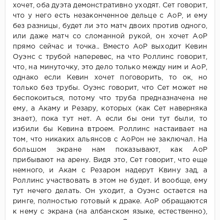
хочет, оба дуэта демонстративно уходят. Сет говорит,
что у него есть незаконченное дельце с АоР, и ему
без разницы, будет ли это матч двоих против одного,
или даже матч со сломанной рукой, он хочет АоР
прямо сейчас и точка.. Вместо АоР выходит Кевин
Оуэнс с трубой наперевес, на что Роллинс говорит,
что, на минуточку, это дело только между ним и АоР,
однако если Кевин хочет поговорить, то ок, но
только без трубы. Оуэнс говорит, что Сет может не
беспокоиться, потому что труба предназначена не
ему, а Акаму и Резару, которых (как Сет наверняка
знает), пока тут нет. А если бы они тут были, то
избили бы Кевина втроем. Роллинс настаивает на
том, что никаких альянсов с АоРон не заключал. На
большом экране нам показывают, как АоР
прибывают на арену. Видя это, Сет говорит, что еще
немного, и Акам с Резаром надерут Квину зад, а
Роллинс участвовать в этом не будет. И вообще, ему
тут нечего делать. Он уходит, а Оуэнс остается на
ринге, полностью готовый к драке. АоР обращаются
к нему с экрана (на албанском языке, естественно),