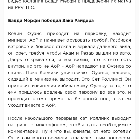
видеопослание Бадди Мерфи в преддверии их матча
на PPV TLC.
Бадди Мерфи победил Зака Райдера
Кевин Оуэнс приходит на парковку, находит
минивэн АоР и начинает орудовать трубой. Разбивая
ветровое и боковое стекла и зеркала дальнего вида,
он орет, требуя, чтобы Акам и Резар вышли из авто.
Дверь открывается, и мы видим, что кто-то есть
внутри, но это не АоР – АоР нападают на Оуэнса со
спины. Пока боевики уничтожают Оуэнса, человек,
сидящий в минивэне, выходит. Это Сет Роллинс! Он
приносит извинения избиваемому Оуэнсу за то, что
ему пришлось вовлечь свою персону во все это, и
проводит стомп прямо на бетонный пол, а затем
уходит вместе с АоР.
После небольшого перерыва сет Роллинс выходит
на ринг с микрофоном, чтобы дать необходимые
комментарии. Ну и что вы, фанаты, от него хотели?
Он и сам много времени задавался этим вопросом.