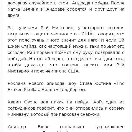
досадная случайность стоит Андраде победы. После
матча Зелина и Андраде ссорятся и орут друг на
друга.
За кулисами Рэй Мистерио, у которого сегодня
титульная защита чемпионства США, говорит, что
этот пояс очень много значит для него. И если Эй
Джей Стайлз, как настоящий мужик, таки побьет его
сегодня, Рэй первый пожмет ему руку, поздравляя с
победой. Но он обещает, что сделает все для того,
чтобы доказать, что достоин носить имя Рэй
Мистерио и пояс чемпиона США.
Реклама нового эпизода шоу Стива Остина «The
Broken Skull» c Биллом Голдбергом.
Кевин Оуэнс все никак не найдет АоР, один из
сотрудников говорит, что они отправились к своему
минивэну, который припаркован снаружи.
Алистер Блэк отправляет угрожающее