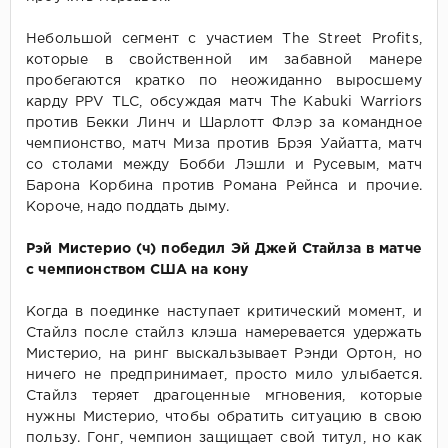
Небольшой сегмент с участием The Street Profits,
которые в свойственной им забавной манере
пробегаются кратко по неожиданно выросшему
карду PPV TLC, обсуждая матч The Kabuki Warriors
против Бекки Линч и Шарлотт Флэр за командное
чемпионство, матч Миза против Брэя Уайатта, матч
со столами между Бобби Лэшли и Русевым, матч
Барона Корбина против Романа Рейнса и прочие.
Короче, надо поддать дыму.
Рэй Мистерио (ч) победил Эй Джей Стайлза в матче
с чемпионством США на кону
Когда в поединке наступает критический момент, и
Стайлз после стайлз клэша намеревается удержать
Мистерио, на ринг выскальзывает Рэнди Ортон, но
ничего не предпринимает, просто мило улыбается.
Стайлз теряет драгоценные мгновения, которые
нужны Мистерио, чтобы обратить ситуацию в свою
пользу. Гонг, чемпион защищает свой титул, но как