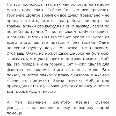
Не все происходит так, как нам хочется, не за всем
можно проследить. Сейчас Сет вам все прояснит,
терпение. Долгое время он все делал правильно – не
пропускал ни одного вечера, работал несмотря на
травмы, всякий раз выходя на ринг выкладывался по
полной программе. Тащил на своем горбу и реслинг,
и соцсети. И что? На него только орали. Он устал от
всего этого, да, это правда, и она горька. Фаны
поверили Оуэнсу, когда тот назвал Сета лжецом.
Этот ваш Оуэнс не может даже шнурки на ботинках
завязывать, что уж говорит о противостоянии с АоР,
да, это правда, и она горька… Сет много сделал для
фанатов, но видимо, этого оказалось мало. Вот
почему он встал плечом к плечу с Резаром и Акамом
– они его понимают. Звучит музыка АоР, и они
присоединяются к улыбающемуся Роллинсу, а потом
вся троица уходит вместе.
А тем временем, избитого Кевина Оуэнса
укладывают на носилки и несут в машину скорой
помощи.