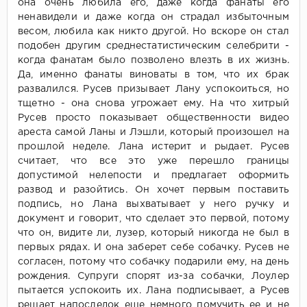
она очень любила его, даже когда фанаты его
ненавидели и даже когда он страдал избыточным
весом, любила как никто другой. Но вскоре он стал
подобен другим среднестатистическим селебрити -
когда фанатам было позволено влезть в их жизнь.
Да, именно фанаты виноваты в том, что их брак
развалился. Русев призывает Лану успокоиться, но
тщетно - она снова угрожает ему. На что хитрый
Русев просто показывает общественности видео
ареста самой Ланы и Лэшли, который произошел на
прошлой неделе. Лана истерит и рыдает. Русев
считает, что все это уже перешло границы
допустимой нелепости и предлагает оформить
развод и разойтись. Он хочет первым поставить
подпись, но Лана выхватывает у него ручку и
документ и говорит, что сделает это первой, потому
что он, видите ли, лузер, который никогда не был в
первых рядах. И она заберет себе собачку. Русев не
согласен, потому что собачку подарили ему, на день
рождения. Супруги спорят из-за собачки, Лоулер
пытается успокоить их. Лана подписывает, а Русев
решает напоследок еще немного помучить ее и не