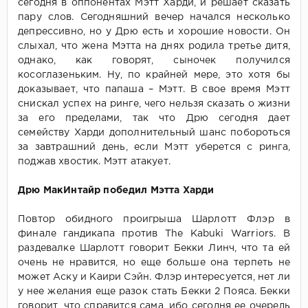
сегодня в оппонентах Мэтт Харди, и решает сказать
пару слов. Сегодняшний вечер начался несколько
депрессивно, но у Дрю есть и хорошие новости. Он
слыхал, что жена Мэтта на днях родила третье дитя,
однако, как говорят, сыночек получился
косоглазеньким. Ну, по крайней мере, это хотя бы
доказывает, что папаша – Мэтт. В свое время Мэтт
снискал успех на ринге, чего нельзя сказать о жизни
за его пределами, так что Дрю сегодня дает
семейству Харди дополнительный шанс побороться
за завтрашний день, если Мэтт уберется с ринга,
поджав хвостик. Мэтт атакует.
Дрю МакИнтайр победил Мэтта Харди
Повтор обидного проигрыша Шарлотт Флэр в
финале гандикапа против The Kabuki Warriors. В
раздевалке Шарлотт говорит Бекки Линч, что та ей
очень не нравится, но еще больше она терпеть не
может Аску и Каири Сэйн. Флэр интересуется, нет ли
у нее желания еще разок стать Бекки 2 Пояса. Бекки
говорит, что справится сама, ибо сегодня ее очередь