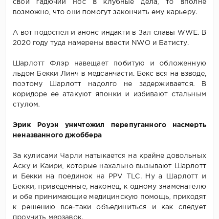
свой гадючий нос в клубные дела, то вполне
возможно, что они помогут закончить ему карьеру.
А вот подоспел и анонс индакти в Зал славы WWE. В
2020 году туда намерены ввести NWO и Батисту.
Шарлотт Флэр навещает побитую и обложенную
льдом Бекки Линч в медсанчасти. Бекс вся на взводе,
поэтому Шарлотт надолго не задерживается. В
коридоре ее атакуют японки и избивают стальным
стулом.
Эрик Роуэн уничтожил перепуганного насмерть
неназванного джоббера
За кулисами Чарли натыкается на крайне довольных
Аску и Каири, которые нахально вызывают Шарлотт
и Бекки на поединок на PPV TLC. Ну а Шарлотт и
Бекки, приведенные, наконец, к одному знаменателю
и обе принимающие медицинскую помощь, приходят
к решению все-таки объединиться и как следует
проучить мерзавок.