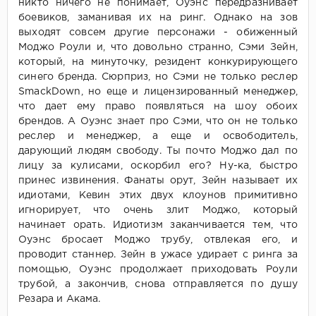
никто ничего не понимает, Оуэнс передразнивает
боевиков, заманивая их на ринг. Однако на зов
выходят совсем другие персонажи - обиженный
Моджо Роули и, что довольно странно, Сэми Зейн,
который, на минуточку, резидент конкурирующего
синего бренда. Сюрприз, но Сэми не только реслер
SmackDown, но еще и лицензированный менеджер,
что дает ему право появляться на шоу обоих
брендов. А Оуэнс знает про Сэми, что он не только
реслер и менеджер, а еще и освободитель,
дарующий людям свободу. Ты почто Моджо дал по
лицу за кулисами, оскорбил его? Ну-ка, быстро
принес извинения. Фанаты орут, Зейн называет их
идиотами, Кевин этих двух клоунов примитивно
игнорирует, что очень злит Моджо, который
начинает орать. Идиотизм заканчивается тем, что
Оуэнс бросает Моджо трубу, отвлекая его, и
проводит станнер. Зейн в ужасе удирает с ринга за
помощью, Оуэнс продолжает приходовать Роули
трубой, а закончив, снова отправляется по душу
Резара и Акама.