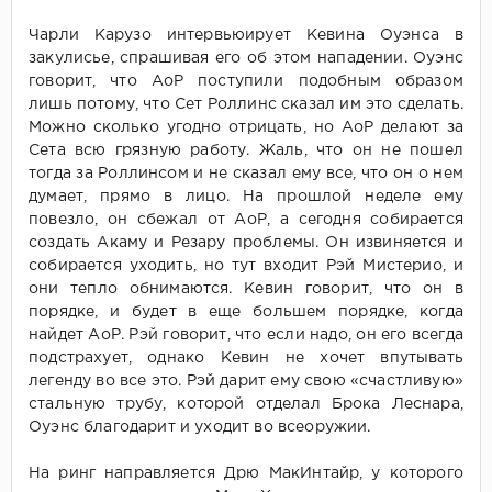
Чарли Карузо интервьюирует Кевина Оуэнса в
закулисье, спрашивая его об этом нападении. Оуэнс
говорит, что АоР поступили подобным образом
лишь потому, что Сет Роллинс сказал им это сделать.
Можно сколько угодно отрицать, но АоР делают за
Сета всю грязную работу. Жаль, что он не пошел
тогда за Роллинсом и не сказал ему все, что он о нем
думает, прямо в лицо. На прошлой неделе ему
повезло, он сбежал от АоР, а сегодня собирается
создать Акаму и Резару проблемы. Он извиняется и
собирается уходить, но тут входит Рэй Мистерио, и
они тепло обнимаются. Кевин говорит, что он в
порядке, и будет в еще большем порядке, когда
найдет АоР. Рэй говорит, что если надо, он его всегда
подстрахует, однако Кевин не хочет впутывать
легенду во все это. Рэй дарит ему свою «счастливую»
стальную трубу, которой отделал Брока Леснара,
Оуэнс благодарит и уходит во всеоружии.
На ринг направляется Дрю МакИнтайр, у которого