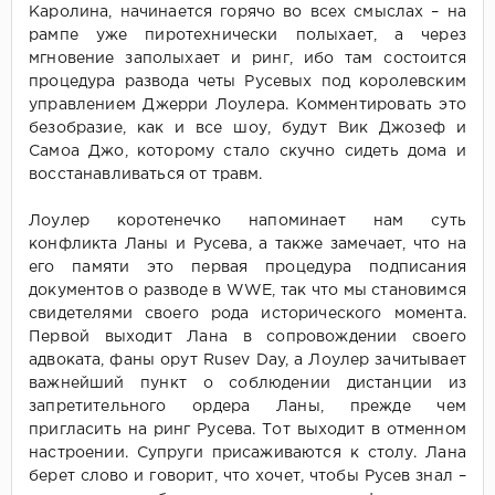
Каролина, начинается горячо во всех смыслах – на
рампе уже пиротехнически полыхает, а через
мгновение заполыхает и ринг, ибо там состоится
процедура развода четы Русевых под королевским
управлением Джерри Лоулера. Комментировать это
безобразие, как и все шоу, будут Вик Джозеф и
Самоа Джо, которому стало скучно сидеть дома и
восстанавливаться от травм.
Лоулер коротенечко напоминает нам суть
конфликта Ланы и Русева, а также замечает, что на
его памяти это первая процедура подписания
документов о разводе в WWE, так что мы становимся
свидетелями своего рода исторического момента.
Первой выходит Лана в сопровождении своего
адвоката, фаны орут Rusev Day, а Лоулер зачитывает
важнейший пункт о соблюдении дистанции из
запретительного ордера Ланы, прежде чем
пригласить на ринг Русева. Тот выходит в отменном
настроении. Супруги присаживаются к столу. Лана
берет слово и говорит, что хочет, чтобы Русев знал –