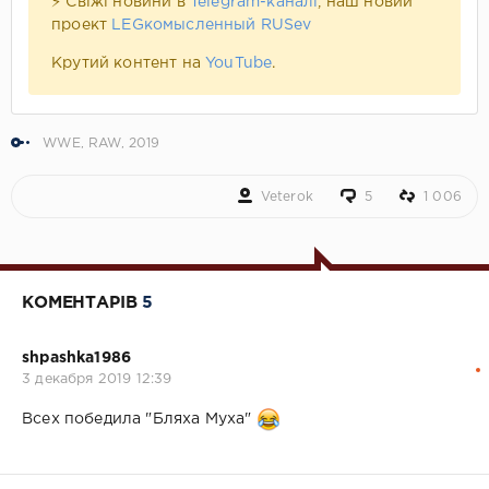
⚡ Свіжі новини в
Telegram-каналі
, наш новий
проект
LEGкомысленный RUSev
Крутий контент на
YouTube
.
WWE
,
RAW
,
2019
Veterok
5
1 006
КОМЕНТАРІВ
5
shpashka1986
3 декабря 2019 12:39
Всех победила "Бляха Муха"