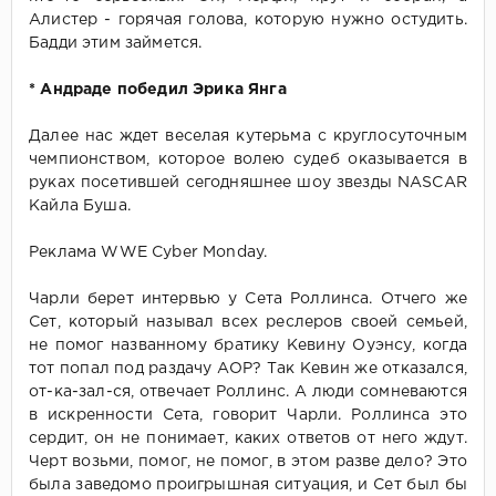
Алистер - горячая голова, которую нужно остудить.
Бадди этим займется.
* Андраде победил Эрика Янга
Далее нас ждет веселая кутерьма с круглосуточным
чемпионством, которое волею судеб оказывается в
руках посетившей сегодняшнее шоу звезды NASCAR
Кайла Буша.
Реклама WWE Cyber Monday.
Чарли берет интервью у Сета Роллинса. Отчего же
Сет, который называл всех реслеров своей семьей,
не помог названному братику Кевину Оуэнсу, когда
тот попал под раздачу АОР? Так Кевин же отказался,
от-ка-зал-ся, отвечает Роллинс. А люди сомневаются
в искренности Сета, говорит Чарли. Роллинса это
сердит, он не понимает, каких ответов от него ждут.
Черт возьми, помог, не помог, в этом разве дело? Это
была заведомо проигрышная ситуация, и Сет был бы