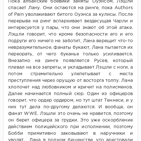
Пока албанские боевики заняты Оуэнсом, Лэшли
спасает Лану. Они остаются на ринге, пока Authors
of Pain уволакивают битого Оуэнса за кулисы. После
перерыва на ринг вспархивает вездесущая Чарли и
интересуется у пары, что они знают об этой атаке.
Лэшли говорит, что кроме безопасности его и его
подруги его ничего не заботит, Лана верещит что-то
невразумительное, фанаты букают, Лана пытается их
переорать, от чего буканье только усиливается.
Внезапно на ринге появляется Русев, который
плевал на все запреты, и укладывает Лэшли с ноги, а
потом стремительно улепетывает с места
преступления через орущую от восторга толпу. Лана
хлопочет над любовником и кричит на полисменов.
Далее начинается полный сюр. Один из офицеров
говорит, что ордер ордером, но тут штат Теннеси, и у
них тут дела по-другому делаются. И вообще, он
фанат WWE. Лэшли это очень не нравится, поэтому
он берет офицера за грудки. Это уже оскорбление
действием полицейского при исполнении, поэтому
Бобби примитивно заковывают в наручники и
уводят… Лана в полном бешенстве, что арестовали