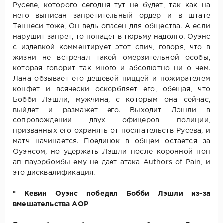
Русеве, которого сегодня тут не будет, так как на
него выписан запретительный ордер и в штате
Теннеси тоже, Он ведь опасен для общества. А если
нарушит запрет, то попадет в тюрьму надолго. Оуэнс
с издевкой комментирует этот спич, говоря, что в
жизни не встречал такой омерзительной особы,
которая говорит так много и абсолютно ни о чем.
Лана обзывает его дешевой пиццей и пожирателем
конфет и всячески оскорбляет его, обещая, что
Бобби Лэшли, мужчина, с которым она сейчас,
выйдет и размажет его. Выходит Лэшли в
сопровождении двух офицеров полиции,
призванных его охранять от посягательств Русева, и
матч начинается. Поединок в общем остается за
Оуэнсом, но удержать Лэшли после коронной поп
ап пауэрбомбы ему не дает атака Authors of Pain, и
это дисквалификация.
* Кевин Оуэнс победил Бобби Лэшли из-за
вмешательства АОР