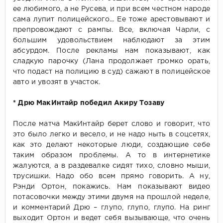
ее любимого, а не Русева, и при всем честном народе
сама лупит полицейского... Ее тоже арестовывают и
препровождают с рампы. Все, включая Чарли, с
большим удовольствием наблюдают за этим
абсурдом. После рекламы нам показывают, как
сладкую парочку (Лана продолжает громко орать,
что подаст на полицию в суд) сажают в полицейское
авто и увозят в участок.
* Дрю МакИнтайр победил Акиру Тозаву
После матча МакИнтайр берет слово и говорит, что
это было легко и весело, и не надо ныть в соцсетях,
как это делают некоторые люди, создающие себе
таким образом проблемы. А то в интернетике
жалуются, а в раздевалке сидят тихо, словно мыши,
трусишки. Надо обо всем прямо говорить. А ну,
Рэнди Ортон, покажись. Нам показывают видео
потасовочки между этими двумя на прошлой неделе,
и комментарий Дрю – глупо, глупо, глупо. На ринг
выходит Ортон и ведет себя вызывающе, что очень