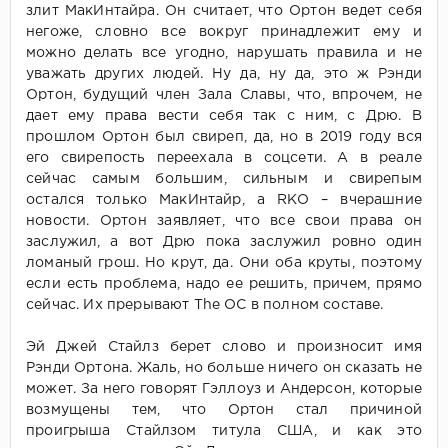
злит МакИнтайра. Он считает, что Ортон ведет себя
негоже, словно все вокруг принадлежит ему и
можно делать все угодно, нарушать правила и не
уважать других людей. Ну да, ну да, это ж Рэнди
Ортон, будущий член Зала Славы, что, впрочем, не
дает ему права вести себя так с ним, с Дрю. В
прошлом Ортон был свиреп, да, но в 2019 году вся
его свирепость переехала в соцсети. А в реале
сейчас самым большим, сильным и свирепым
остался только МакИнтайр, а RКО – вчерашние
новости. Ортон заявляет, что все свои права он
заслужил, а вот Дрю пока заслужил ровно один
ломаный грош. Но крут, да. Они оба круты, поэтому
если есть проблема, надо ее решить, причем, прямо
сейчас. Их прерывают The OC в полном составе.
Эй Джей Стайлз берет слово и произносит имя
Рэнди Ортона. Жаль, но больше ничего он сказать не
может. За него говорят Гэллоуз и Андерсон, которые
возмущены тем, что Ортон стал причиной
проигрыша Стайлзом титула США, и как это