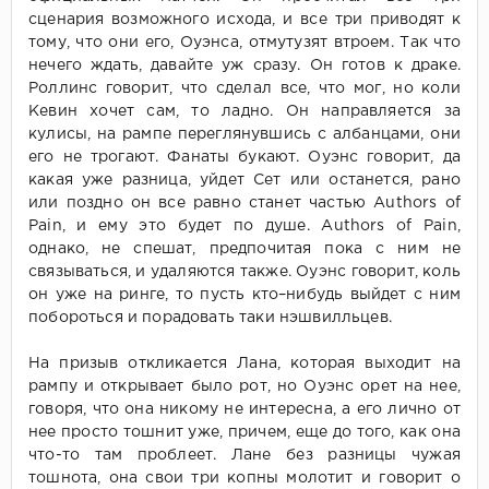
сценария возможного исхода, и все три приводят к
тому, что они его, Оуэнса, отмутузят втроем. Так что
нечего ждать, давайте уж сразу. Он готов к драке.
Роллинс говорит, что сделал все, что мог, но коли
Кевин хочет сам, то ладно. Он направляется за
кулисы, на рампе переглянувшись с албанцами, они
его не трогают. Фанаты букают. Оуэнс говорит, да
какая уже разница, уйдет Сет или останется, рано
или поздно он все равно станет частью Аuthors of
Pain, и ему это будет по душе. Authors of Pain,
однако, не спешат, предпочитая пока с ним не
связываться, и удаляются также. Оуэнс говорит, коль
он уже на ринге, то пусть кто–нибудь выйдет с ним
побороться и порадовать таки нэшвилльцев.
На призыв откликается Лана, которая выходит на
рампу и открывает было рот, но Оуэнс орет на нее,
говоря, что она никому не интересна, а его лично от
нее просто тошнит уже, причем, еще до того, как она
что-то там проблеет. Лане без разницы чужая
тошнота, она свои три копны молотит и говорит о