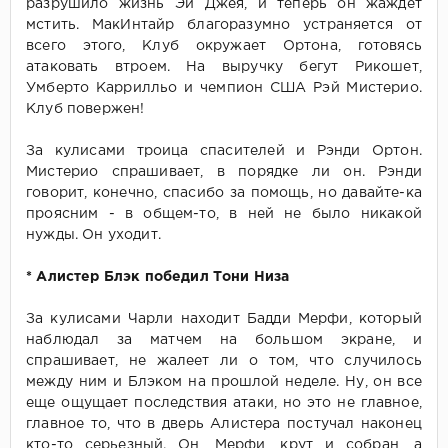
разрушило жизнь Эй Джея, и теперь он жаждет
мстить. МакИнтайр благоразумно устраняется от
всего этого, Клуб окружает Ортона, готовясь
атаковать втроем. На выручку бегут Рикошет,
Умберто Каррилльо и чемпион США Рэй Мистерио.
Клуб повержен!
За кулисами троица спасителей и Рэнди Ортон.
Мистерио спрашивает, в порядке ли он. Рэнди
говорит, конечно, спасибо за помощь, но давайте-ка
проясним - в общем-то, в ней не было никакой
нужды. Он уходит.
* Алистер Блэк победил Тони Низа
За кулисами Чарли находит Бадди Мерфи, который
наблюдал за матчем на большом экране, и
спрашивает, не жалеет ли о том, что случилось
между ним и Блэком на прошлой неделе. Ну, он все
еще ощущает последствия атаки, но это не главное,
главное то, что в дверь Алистера постучал наконец
кто-то серьезный. Он, Мерфи, крут и собран, а