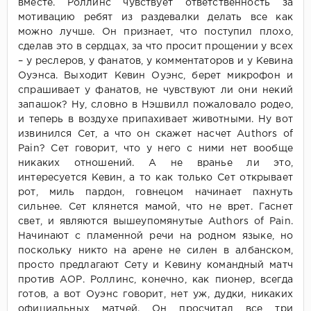
вместе. Роллинс чувствует ответственность за
мотивацию ребят из раздевалки делать все как
можно лучше. Он признает, что поступил плохо,
сделав это в сердцах, за что просит прощении у всех
– у реслеров, у фанатов, у комментаторов и у Кевина
Оуэнса. Выходит Кевин Оуэнс, берет микрофон и
спрашивает у фанатов, не чувствуют ли они некий
запашок? Ну, словно в Нэшвилл пожаловало родео,
и теперь в воздухе припахивает животными. Ну вот
извинился Сет, а что он скажет насчет Authors of
Pain? Сет говорит, что у него с ними нет вообще
никаких отношений. А не вранье ли это,
интересуется Кевин, а то как только Сет открывает
рот, миль пардон, говнецом начинает пахнуть
сильнее. Сет клянется мамой, что не врет. Гаснет
свет, и являются вышеупомянутые Authors of Pain.
Начинают с пламенной речи на родном языке, но
поскольку никто на арене не силен в албанском,
просто предлагают Сету и Кевину командный матч
против АОР. Роллинс, конечно, как пионер, всегда
готов, а вот Оуэнс говорит, нет уж, дудки, никаких
официальных матчей. Он просчитал все три