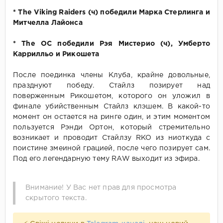
* The Viking Raiders (ч) победили Марка Стерлинга и
Митчелла Лайонса
* The OC победили Рэя Мистерио (ч), Умберто
Каррилльо и Рикошета
После поединка члены Клуба, крайне довольные,
празднуют победу. Стайлз позирует над
поверженным Рикошетом, которого он уложил в
финале убийственным Стайлз клэшем. В какой-то
момент он остается на ринге один, и этим моментом
пользуется Рэнди Ортон, который стремительно
возникает и проводит Стайлзу RKO из ниоткуда с
поистине змеиной грацией, после чего позирует сам.
Под его легендарную тему RAW выходит из эфира.
Внимание! У Вас нет прав для просмотра
скрытого текста.