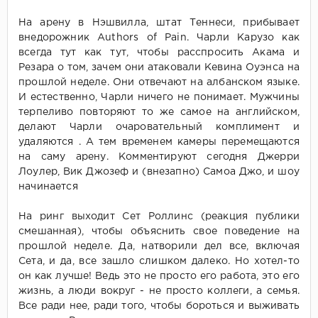
На арену в Нэшвилла, штат Теннеси, прибывает
внедорожник Authors of Pain. Чарли Карузо как
всегда тут как тут, чтобы расспросить Акама и
Резара о том, зачем они атаковали Кевина Оуэнса на
прошлой неделе. Они отвечают на албанском языке.
И естественно, Чарли ничего не понимает. Мужчины
терпеливо повторяют то же самое на английском,
делают Чарли очаровательный комплимент и
удаляются . А тем временем камеры перемещаются
на саму арену. Комментируют сегодня Джерри
Лоулер, Вик Джозеф и (внезапно) Самоа Джо, и шоу
начинается
На ринг выходит Сет Роллинс (реакция публики
смешанная), чтобы объяснить свое поведение на
прошлой неделе. Да, натворили дел все, включая
Сета, и да, все зашло слишком далеко. Но хотел-то
он как лучше! Ведь это не просто его работа, это его
жизнь, а люди вокруг - не просто коллеги, а семья.
Все ради нее, ради того, чтобы бороться и выживать