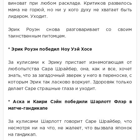
виноват при любом раскладе. Критиков развелось
мама не горюй, но ни у кого духу не хватает быть
лидером. Уходит.
Эрик Роуэн снова разговаривает со своим
таинственным питомцем.
* Эрик Роуэн победил Ноу Уэй Хосе
За кулисами к Эрику пристает изнемогающая от
любопытства Сара Шрайбер, она, как и все, хочет
знать, что за загадочный зверек у него в переноске, с
которым Эрик так ласково воркует. Здоровяк только
делает Саре страшные глаза и уходит.
* Аска и Каири Сэйн победили Шарлотт Флэр в
матче-гандикапе
За кулисами Шарлотт говорит Саре Шрайбер, что
несмотря ни на что, не жалеет, что вызвала японок
на гандикап.