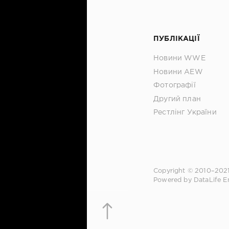
ПУБЛІКАЦІЇ
Новини WWE
Новини AEW
Фотографії
Другий план
Рестлінг України
Copyright © 2010–202
Powered by DataLife E