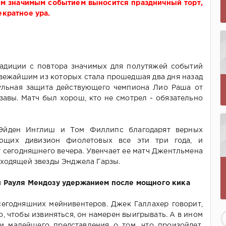
этим значимым событием выносится праздничный торт,
екратное ура.
адиции с повтора значимых для полутяжей событий
свежайшим из которых стала прошедшая два дня назад
ульная защита действующего чемпиона Лио Раша от
завы. Матч был хорош, кто не смотрел - обязательно
 Эйден Инглиш и Том Филлипс благодарят верных
ающих дивизион фиолетовых все эти три года, и
 сегодняшнего вечера. Увенчает ее матч Джентльмена
сходящей звезды Энджела Гарзы.
 Рауля Мендозу удержанием после мощного кика
егодняшних мейнивентеров. Джек Галлахер говорит,
го, чтобы извиняться, он намерен выигрывать. А в ином
и малейшего представления о том, что произойдет.