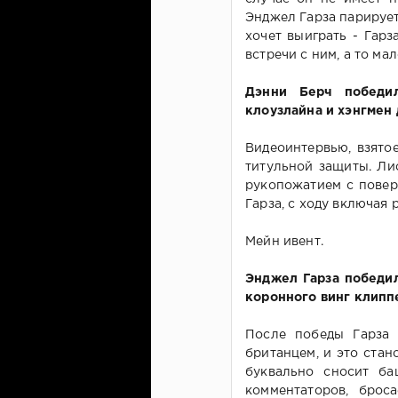
Энджел Гарза парирует
хочет выиграть - Гарз
встречи с ним, а то мал
Дэнни Берч победи
клоузлайна и хэнгмен 
Видеоинтервью, взято
титульной защиты. Ли
рукопожатием с повер
Гарза, с ходу включая 
Мейн ивент.
Энджел Гарза победи
коронного винг клипп
После победы Гарза 
британцем, и это стан
буквально сносит ба
комментаторов, брос