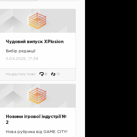
Чудовий випуск XPlosion
Вибір редакції
5.04.2026, 17:38
На другому плані
0
19
Новини ігрової індустрії №
2
Нова рубрика від GAME CITY!