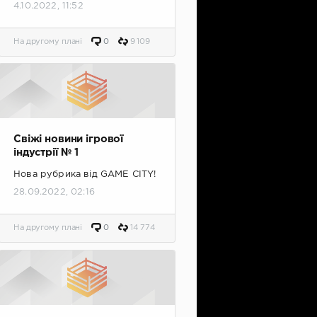
4.10.2022, 11:52
На другому плані
0
9 109
Свіжі новини ігрової
індустрії № 1
Нова рубрика від GAME CITY!
28.09.2022, 02:16
На другому плані
0
14 774