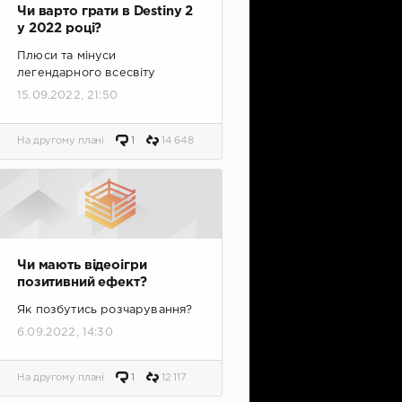
Чи варто грати в Destiny 2
у 2022 році?
Плюси та мінуси
легендарного всесвіту
15.09.2022, 21:50
На другому плані
1
14 648
Чи мають відеоігри
позитивний ефект?
Як позбутись розчарування?
6.09.2022, 14:30
На другому плані
1
12 117