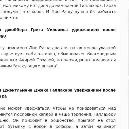
, мол, никому нет дела до намерений Галлахера. Гарза
а получит, что хочет. И Лио Рашу лучше бы избегать
о ли что.
л джоббера Грега Уильямса удержанием после
ддт
е у чемпиона Лио Раша два дня назад после удачной
о чувствует себя отлично, обмениваясь благородным
женным Акирой Тозавой, но неожиданно появляется
режим "атакующего ангела".
л Джентльмена Джека Галлахера удержанием после
ера
не может удержаться, чтобы не поиздеваться над
овится последней каплей в чаше терпения. Галлахеру
шню. Он приходит в бешенство, прыгает на стол
ает бутылку с водой в рефери, а затем начинает