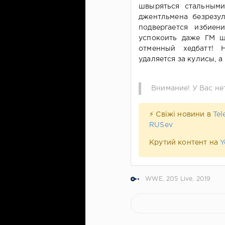
швыряться стальными
джентльмена безрезул
подвергается избие
успокоить даже ГМ ш
отменный хедбатт! 
удаляется за кулисы, а
Внимание! У Вас не
⚡ Свіжі новини в
Tel
RUSev
Крутий контент на
Y
WWE
,
205 Live
,
2019