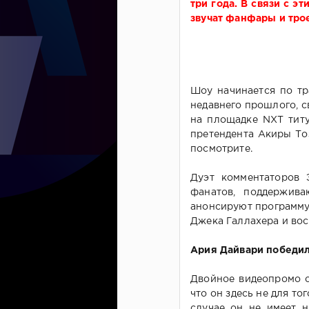
три года. В связи с 
звучат фанфары и тро
Шоу начинается по тр
недавнего прошлого, 
на площадке NXT тит
претендента Акиры То
посмотрите.
Дуэт комментаторов
фанатов, поддержив
анонсируют программу
Джека Галлахера и во
Ария Дайвари победил
Двойное видеопромо с
что он здесь не для то
случае он не имеет н