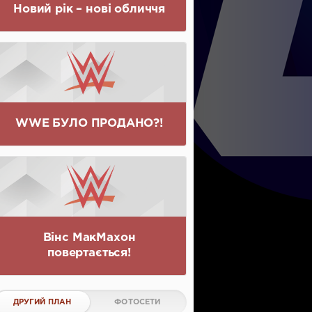
Новий рік – нові обличчя
WWE БУЛО ПРОДАНО?!
Вінс МакМахон
повертається!
ДРУГИЙ ПЛАН
ФОТОСЕТИ