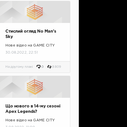
Стислий огляд No Man's
Sky
Нове відео на GAME CITY
30.08.2022, 22:51
На другому плані
0
8 809
Що нового в 14-му сезоні
Apex Legends?
Нове відео на GAME CITY