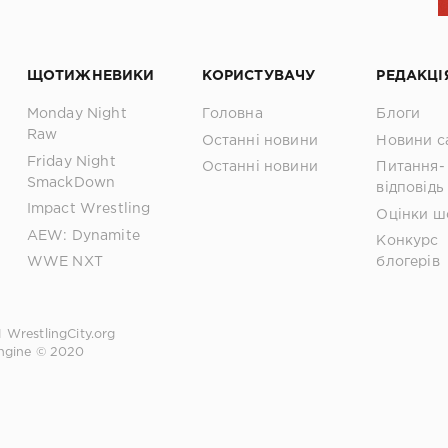
ЩОТИЖНЕВИКИ
КОРИСТУВАЧУ
РЕДАКЦІ
Monday Night
Головна
Блоги
Raw
Останні новини
Новини с
Friday Night
Останні новини
Питання-
SmackDown
відповідь
Impact Wrestling
Оцінки ш
AEW: Dynamite
Конкурс
WWE NXT
блогерів
1
WrestlingCity.org
ngine © 2020