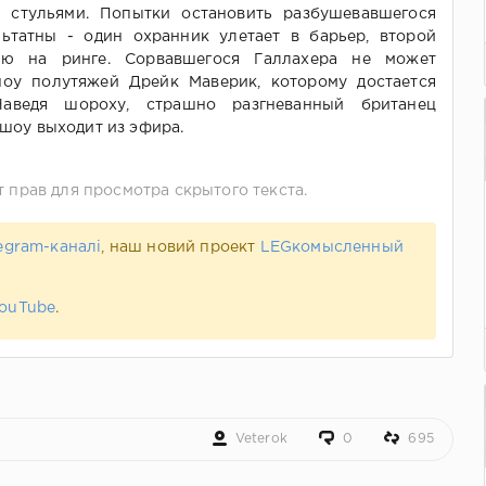
 стульями. Попытки остановить разбушевавшегося
ьтатны - один охранник улетает в барьер, второй
нию на ринге. Сорвавшегося Галлахера не может
оу полутяжей Дрейк Маверик, которому достается
Наведя шороху, страшно разгневанный британец
 шоу выходит из эфира.
т прав для просмотра скрытого текста.
egram-каналі
, наш новий проект
LEGкомысленный
ouTube
.
Veterok
0
695