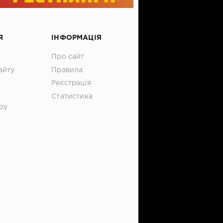
Я
ІНФОРМАЦІЯ
Про сайт
айту
Правила
Реєстрація
Статистика
оу