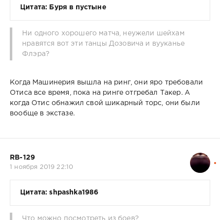
Цитата: Буря в пустыне
Ни одного хорошего матча, неужели шейхам
нравятся вот эти танцы Дозовича и вууканье
Флэра?
Когда Машинерия вышла на ринг, они яро требовали
Отиса все время, пока на ринге отгребал Такер. А
когда Отис обнажил свой шикарный торс, они были
вообще в экстазе.
RB-129
1 ноября 2019 22:10
Цитата: shpashka1986
Что можно посмотреть из боев?