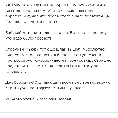
Улыбнуло как Ортон подобрал напульсник(или что
там полетело на рампу) и так дерзко швырнул
обратно. Я думал что после этого в него полетит еще
больше предметов но нет)
Бабский матч чисто для галочки. Вот просто потому
что надо было провести.
Строуман Фьюри тот еще шлак вышел. Абсолютно
ниочем. А сколько похвал было как он увлечен и
прогрессирует ежесекундно на тренировках. Страшно
представить что бы было если бы он к этому не
готовился.
Джоберский ОС сливающий всем кому только можно
берет кубок бестофзебест тим. Ну такое.
Умберто этот с 3 раза уже надоел.