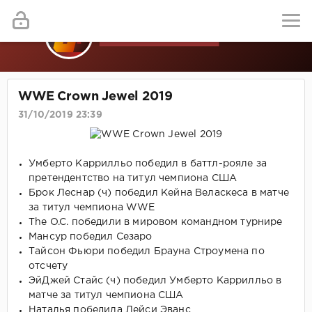
WWE Crown Jewel 2019
31/10/2019 23:39
Умберто Каррилльо победил в баттл-рояле за
претендентство на титул чемпиона США
Брок Леснар (ч) победил Кейна Веласкеса в матче
за титул чемпиона WWE
The O.C. победили в мировом командном турнире
Мансур победил Сезаро
Тайсон Фьюри победил Брауна Строумена по
отсчету
ЭйДжей Стайс (ч) победил Умберто Каррилльо в
матче за титул чемпиона США
Наталья победила Лейси Эванс