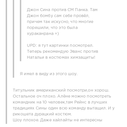
Джон Сина против СМ Панка. Там
Джон бомбу сам себе провёл,
причем так искусно, что многие
порешили, что это была
хураканрана =)
UPD: я тут картинки посмотрел.
Теперь рекомендую Эванс против
Натальи в костюмах химзащиты!
Я имел в виду из этого шоу.
Титульник американский посмотри,он хорош.
Остальное оч плохо. Алёне можно посмотреть
командник на 10 человек,там Рейнс в лучших
традициях Сины один всю команду вытащил. И у
рикошета дурацкий костюм.
Шоу плохое. Даже хайлайты не интересны