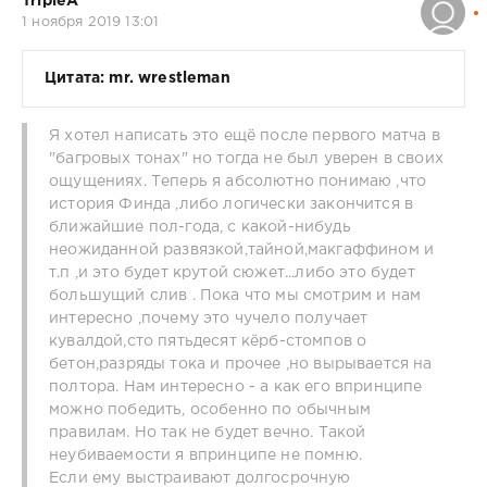
TripleA
1 ноября 2019 13:01
Цитата: mr. wrestleman
Я хотел написать это ещё после первого матча в
"багровых тонах" но тогда не был уверен в своих
ощущениях. Теперь я абсолютно понимаю ,что
история Финда ,либо логически закончится в
ближайшие пол-года, с какой-нибудь
неожиданной развязкой,тайной,макгаффином и
т.п ,и это будет крутой сюжет...либо это будет
большущий слив . Пока что мы смотрим и нам
интересно ,почему это чучело получает
кувалдой,сто пятьдесят кёрб-стомпов о
бетон,разряды тока и прочее ,но вырывается на
полтора. Нам интересно - а как его впринципе
можно победить, особенно по обычным
правилам. Но так не будет вечно. Такой
неубиваемости я впринципе не помню.
Если ему выстраивают долгосрочную