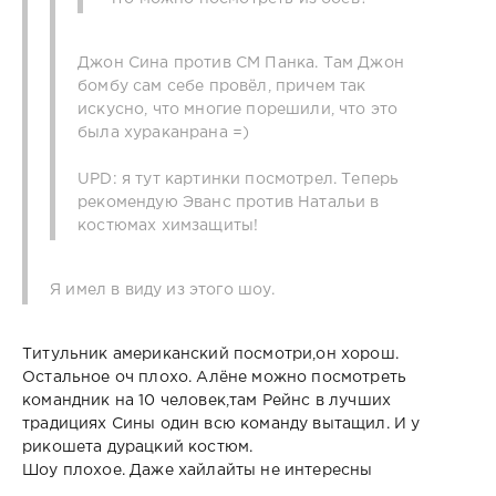
Джон Сина против СМ Панка. Там Джон
бомбу сам себе провёл, причем так
искусно, что многие порешили, что это
была хураканрана =)
UPD: я тут картинки посмотрел. Теперь
рекомендую Эванс против Натальи в
костюмах химзащиты!
Я имел в виду из этого шоу.
Титульник американский посмотри,он хорош.
Остальное оч плохо. Алёне можно посмотреть
командник на 10 человек,там Рейнс в лучших
традициях Сины один всю команду вытащил. И у
рикошета дурацкий костюм.
Шоу плохое. Даже хайлайты не интересны