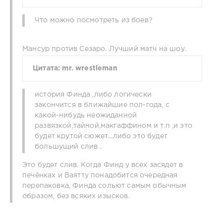
Что можно посмотреть из боев?
Мансур против Сезаро. Лучший матч на шоу.
Цитата: mr. wrestleman
история Финда ,либо логически
закончится в ближайшие пол-года, с
какой-нибудь неожиданной
развязкой,тайной,макгаффином и т.п ,и это
будет крутой сюжет...либо это будет
большущий слив .
Это будет слив. Когда Финд у всех засядет в
печёнках и Ваятту понадобится очередная
перепаковка, Финда сольют самым обычным
образом, без всяких изысков.