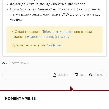
Команда Хогана победила команду Флэра
Брэй Уайатт победил Сэта Роллинса (ч) в матче за
титул всемирного чемпиона WWE с отсчетами где
угодно
⚡ Свіжі новини в
Telegram-каналі
, наш новий
проект
LEGкомысленный RUSev
Крутий контент на
YouTube
.
Crown Jewel
Jupiter
18
2 626
КОМЕНТАРІВ
18