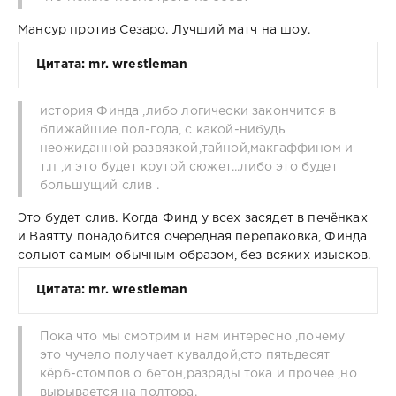
Мансур против Сезаро. Лучший матч на шоу.
Цитата: mr. wrestleman
история Финда ,либо логически закончится в
ближайшие пол-года, с какой-нибудь
неожиданной развязкой,тайной,макгаффином и
т.п ,и это будет крутой сюжет...либо это будет
большущий слив .
Это будет слив. Когда Финд у всех засядет в печёнках
и Ваятту понадобится очередная перепаковка, Финда
сольют самым обычным образом, без всяких изысков.
Цитата: mr. wrestleman
Пока что мы смотрим и нам интересно ,почему
это чучело получает кувалдой,сто пятьдесят
кёрб-стомпов о бетон,разряды тока и прочее ,но
вырывается на полтора.