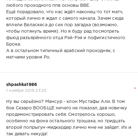
любого проходного ппв основы ВВЕ.
Ещё порадовало, что нас ждёт наконец-то тот матч,
который лично я ждал с самого начала. Зачем сюда
вплели Веласкеса до сих пор загадка (возможно,
чтобы потянуть время). Но я буду рад посмотреть
фьюд разъярённого отца Рэй-Рэя и пофигистичного
Брока.
А в остальном типичный арабский проходняк, с
матчами уровня Ро.
shpashka1986
1 ноября 2019 23:25
Ну вы серьёзно? Мансур - клон Мустафы Али. В том
бое Сезаро ВООБЩЕ ничего не показал, дав новичку
продемонстрировать себя. Смотрелось хорошо,
особенно на фоне остального трэшака, но тридцать
второй попрыгун-мидкардер лично мне не зайдет. Их и
так девать некуда!