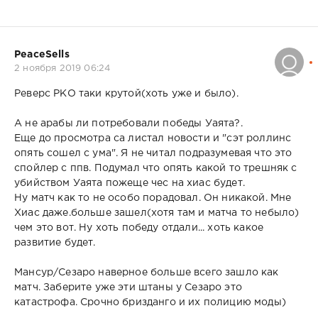
PeaceSells
2 ноября 2019 06:24
Реверс РКО таки крутой(хоть уже и было).
А не арабы ли потребовали победы Уаята?.
Еще до просмотра са листал новости и "сэт роллинс
опять сошел с ума". Я не читал подразумевая что это
спойлер с ппв. Подумал что опять какой то трешняк с
убийством Уаята пожеще чес на хиас будет.
Ну матч как то не особо порадовал. Он никакой. Мне
Хиас даже.больше зашел(хотя там и матча то небыло)
чем это вот. Ну хоть победу отдали... хоть какое
развитие будет.
Мансур/Сезаро наверное больше всего зашло как
матч. Заберите уже эти штаны у Сезаро это
катастрофа. Срочно бризданго и их полицию моды)