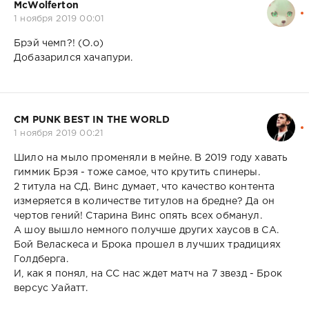
McWolferton
1 ноября 2019 00:01
Брэй чемп?! (О.о)
Добазарился хачапури.
CM PUNK BEST IN THE WORLD
1 ноября 2019 00:21
Шило на мыло променяли в мейне. В 2019 году хавать
гиммик Брэя - тоже самое, что крутить спинеры.
2 титула на СД. Винс думает, что качество контента
измеряется в количестве титулов на бредне? Да он
чертов гений! Старина Винс опять всех обманул.
А шоу вышло немного получше других хаусов в СА.
Бой Веласкеса и Брока прошел в лучших традициях
Голдберга.
И, как я понял, на СС нас ждет матч на 7 звезд - Брок
версус Уайатт.