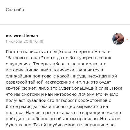
Спасибо
mr. wrestleman
1 ноября 2019 10:49
Я хотел написать это ещё после первого матча в
"багровых тонах" но тогда не был уверен в своих
ощущениях. Теперь я абсолютно понимаю ,что
история Финда ,либо логически закончится в
ближайшие пол-года, с какой-нибудь неожиданной
развязкой,тайной,макгаффином и т.п ,и это будет
крутой сюжет...либо это будет большущий слив . Пока
что мы смотрим и нам интересно ,почему это чучело
получает кувалдой,сто пятьдесят кёрб-стомпов о
бетон,разряды тока и прочее ,но вырывается на
полтора. Нам интересно - а как его впринципе можно
победить, особенно по обычным правилам. Но так не
будет вечно. Такой неубиваемости я впринципе не