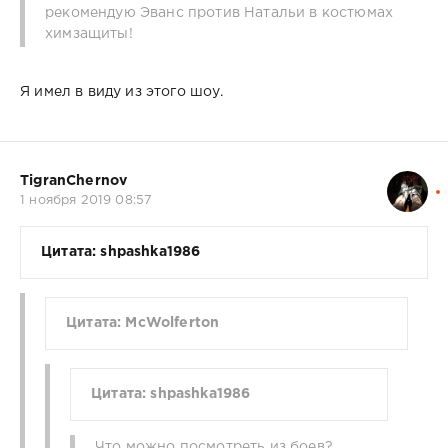
рекомендую Эванс против Натальи в костюмах
химзащиты!
Я имел в виду из этого шоу.
TigranChernov
1 ноября 2019 08:57
Цитата: shpashka1986
Цитата: McWolferton
Цитата: shpashka1986
Что можно посмотреть из боев?