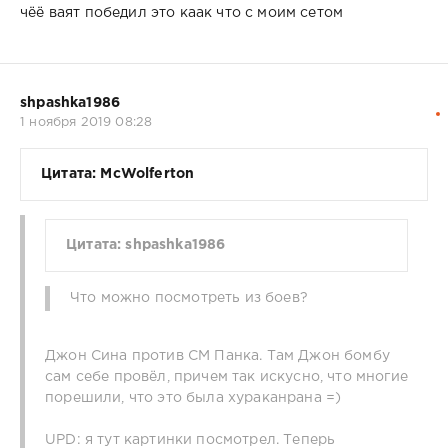
чёё ваят победил это каак что с моим сетом
shpashka1986
1 ноября 2019 08:28
Цитата: McWolferton
Цитата: shpashka1986
Что можно посмотреть из боев?
Джон Сина против СМ Панка. Там Джон бомбу
сам себе провёл, причем так искусно, что многие
порешили, что это была хураканрана =)
UPD: я тут картинки посмотрел. Теперь