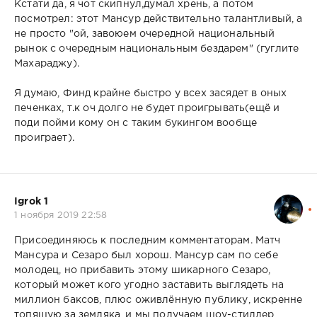
Кстати да, я чот скипнул,думал хрень, а потом
посмотрел: этот Мансур действительно талантливый, а
не просто "ой, завоюем очередной национальный
рынок с очередным национальным бездарем" (гуглите
Махараджу).
Я думаю, Финд крайне быстро у всех засядет в оных
печенках, т.к оч долго не будет проигрывать(ещё и
поди пойми кому он с таким букингом вообще
проиграет).
Igrok 1
1 ноября 2019 22:58
Присоединяюсь к последним комментаторам. Матч
Мансура и Сезаро был хорош. Мансур сам по себе
молодец, но прибавить этому шикарного Сезаро,
который может кого угодно заставить выглядеть на
миллион баксов, плюс оживлённую публику, искренне
топящую за земляка, и мы получаем шоу-стиллер