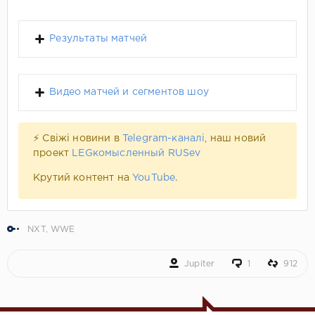
Результаты матчей
Видео матчей и сегментов шоу
⚡ Свіжі новини в
Telegram-каналі
, наш новий
проект
LEGкомысленный RUSev
Крутий контент на
YouTube
.
NXT
,
WWE
Jupiter
1
912