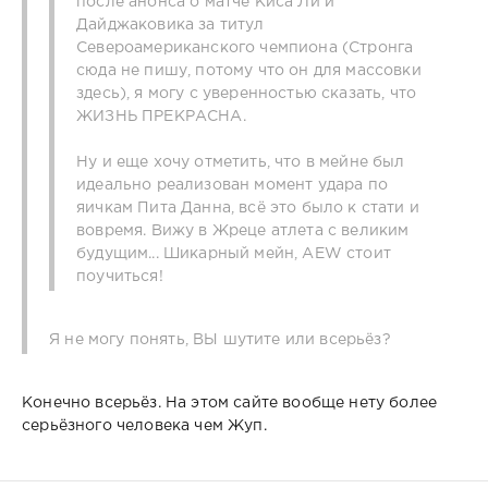
после анонса о матче Киса Ли и
Дайджаковика за титул
Североамериканского чемпиона (Стронга
сюда не пишу, потому что он для массовки
здесь), я могу с уверенностью сказать, что
ЖИЗНЬ ПРЕКРАСНА.
Ну и еще хочу отметить, что в мейне был
идеально реализован момент удара по
яичкам Пита Данна, всё это было к стати и
вовремя. Вижу в Жреце атлета с великим
будущим... Шикарный мейн, AEW стоит
поучиться!
Я не могу понять, ВЫ шутите или всерьёз?
Конечно всерьёз. На этом сайте вообще нету более
серьёзного человека чем Жуп.