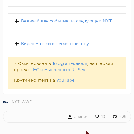
Величайшее событие на следующем NXT
Видео матчей и сегментов шоу
⚡ Свіжі новини в
Telegram-каналі
, наш новий
проект
LEGкомысленный RUSev
Крутий контент на
YouTube
.
NXT
,
WWE
Jupiter
10
939