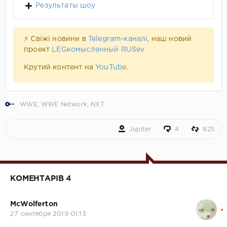
Результаты шоу
⚡ Свіжі новини в
Telegram-каналі
, наш новий
проект
LEGкомысленный RUSev
Крутий контент на
YouTube
.
WWE
,
WWE Network
,
NXT
Jupiter
4
825
КОМЕНТАРІВ
4
McWolferton
27 сентября 2019 01:13