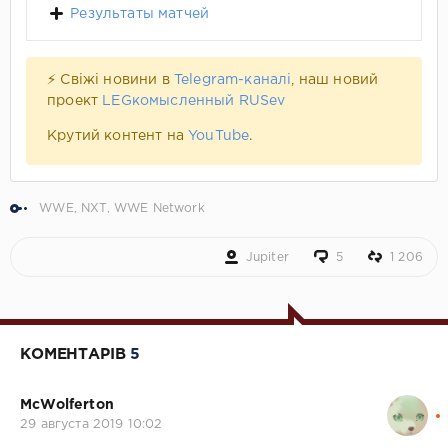
Результаты матчей
⚡ Свіжі новини в
Telegram-каналі
, наш новий
проект
LEGкомысленный RUSev
Крутий контент на
YouTube
.
WWE
,
NXT
,
WWE Network
Jupiter
5
1 206
КОМЕНТАРІВ
5
McWolferton
29 августа 2019 10:02