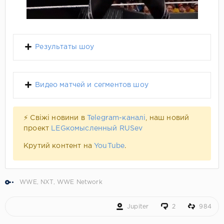
Результаты шоу
Видео матчей и сегментов шоу
⚡ Свіжі новини в
Telegram-каналі
, наш новий
проект
LEGкомысленный RUSev
Крутий контент на
YouTube
.
WWE
,
NXT
,
WWE Network
Jupiter
2
984